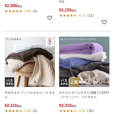
m丈
¥
2,300
税込
¥
1,155
5.00
（
6
）
税込
4.71
（
21
）
今治タオル ワッフルタオル バスタオ
ホテルスタイルタオル 高級 CLASSY
ル
（クラッシー） バスタオル
¥
2,110
¥
2,310
税込
税込
4.60
（
5
）
4.20
（
10
）