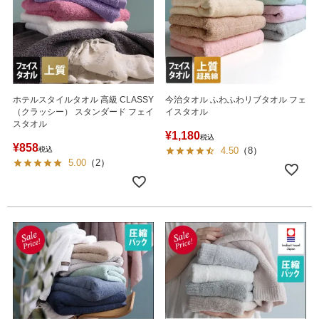
ホテルスタイルタオル 高級 CLASSY
今治タオル ふわふわリブタオル フェ
（クラッシー） スタンダード フェイ
イスタオル
スタオル
¥
1,180
税込
¥
858
税込
4.50
（
8
）
5.00
（
2
）