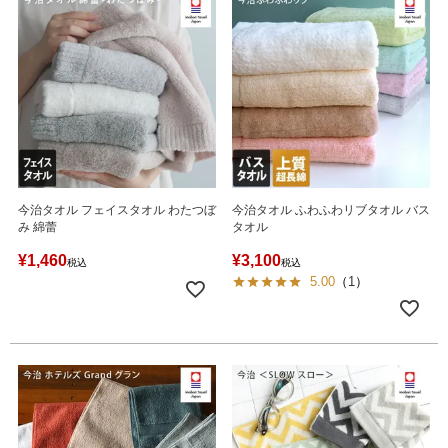
今治タオル フェイスタオル わたつぼ
今治タオル ふわふわリブタオル バス
み 綿蕾
タオル
¥
1,460
¥
3,100
税込
税込
5.00
（
1
）