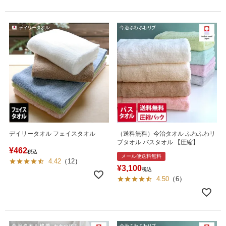
デイリータオル フェイスタオル
（送料無料）今治タオル ふわふわリ
ブタオル バスタオル 【圧縮】
¥
462
税込
メール便送料無料
4.42
（
12
）
¥
3,100
税込
4.50
（
6
）