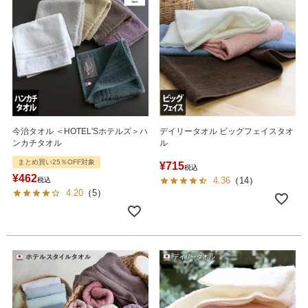
今治タオル ＜HOTEL'Sホテルズ＞ハ
デイリータオル ビッグフェイスタオ
ンカチタオル
ル
まとめ買い25％OFF対象
¥
715
税込
¥
462
4.36
（
14
）
税込
4.20
（
5
）