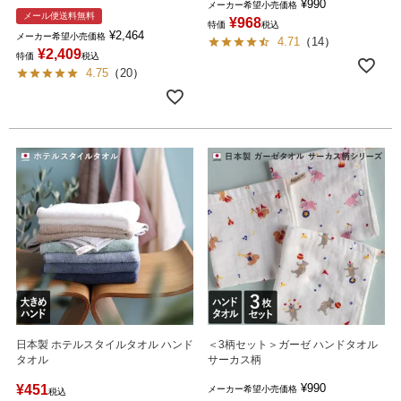
¥
990
メーカー希望小売価格
メール便送料無料
¥
968
特価
税込
¥
2,464
メーカー希望小売価格
4.71
（
14
）
¥
2,409
特価
税込
4.75
（
20
）
日本製 ホテルスタイルタオル ハンド
＜3柄セット＞ガーゼ ハンドタオル
タオル
サーカス柄
¥
990
¥
451
メーカー希望小売価格
税込