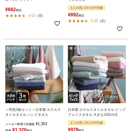
まとめ買い25％OFF対象
¥
682
税込
¥
892
4.63
（
8
）
税込
4.50
（
6
）
＜同色3枚セット＞日本製 ホテルス
日本製 ホテルスタイルタオル ビッグ
タイルタオル ハンドタオル
フェイスタオル 大きな100cm丈
まとめ買い25％OFF対象
¥
1,353
メーカー希望小売価格
¥
979
¥
1,320
税込
特価
税込