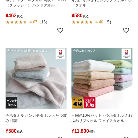
（クラッシー） ハンドタオル
ドタオル
¥
462
¥
580
税込
税込
4.67
（
15
）
4.40
（
5
）
今治タオル ハンカチタオル わたつぼ
＜同色10枚セット＞今治タオル ふわ
み 綿蕾
ふわリブタオル フェイスタオル
¥
580
¥
11,800
税込
税込