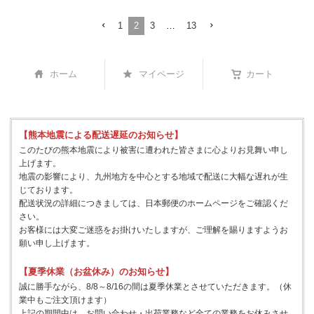
1
2
3
…
13
ホーム
マイページ
カート
【熊本地震による配送遅延のお知らせ】
このたびの熊本地震により被害に遭われた皆さまに心よりお見舞い申し
上げます。
地震の影響により、九州地方を中心とする地域で配送に大幅な遅れが生
じております。
配送状況の詳細につきましては、日本郵便のホームページをご確認くだ
さい。
お客様には大変ご迷惑をお掛けいたしますが、ご理解を賜りますようお
願い申し上げます。
【夏季休業（お盆休み）のお知らせ】
誠に勝手ながら、8/8～8/16の間は夏季休業とさせていただきます。（休
業中もご注文頂けます）
上記の期間中は、お問い合わせ・出荷業務など全ての業務をお休みさせ