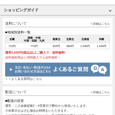
ショッピングガイド
送料について
> 詳細はこちら
■地域別送料一覧
関東・中部
近畿
南東北
北東北
北海道
沖縄
中国・四国・九州
715円
770円
825円
880円
1,430円
1,430円
通常5,500円(税込)以上ご購入で、送料無料!
送料無料商品と同時購入でも送料無料！
＞＞よくある質問はこちら
配送について
> 詳細はこちら
■配送の目安
通常、ご入金確認後2～4営業日で弊社から発送いたします。
※休業日をはさむ場合お時間をいただきます。