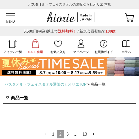
バスタオル・フェイスタオルの通販ならヒオリエ 本店
MENU
5,500円(税込)以上で
送料無料！
/ 新規会員登録で
100pt
アイテム一覧
SALE会場
お気に入り
マイページ
お買物ガイド
コラム
バスタオル・フェイスタオル通販のヒオリエTOP
商品一覧
商品一覧
1
2
3
…
13