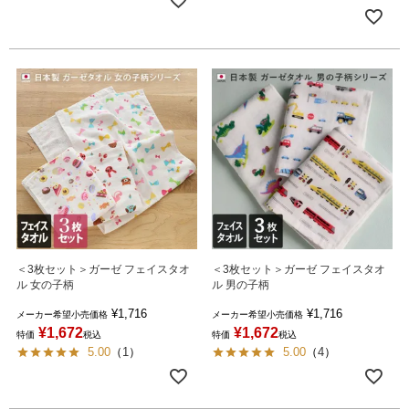
＜3枚セット＞ガーゼ フェイスタオ
＜3枚セット＞ガーゼ フェイスタオ
ル 女の子柄
ル 男の子柄
¥
1,716
¥
1,716
メーカー希望小売価格
メーカー希望小売価格
¥
1,672
¥
1,672
特価
税込
特価
税込
5.00
（
1
）
5.00
（
4
）