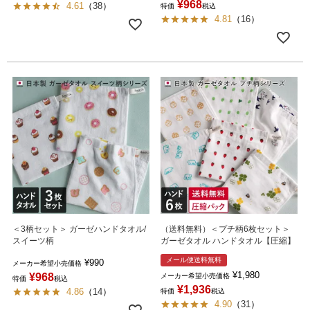
¥
968
4.61
（
38
）
特価
税込
4.81
（
16
）
＜3柄セット＞ ガーゼハンドタオル/
（送料無料）＜プチ柄6枚セット＞
スイーツ柄
ガーゼタオル ハンドタオル【圧縮】
メール便送料無料
¥
990
メーカー希望小売価格
¥
1,980
¥
968
メーカー希望小売価格
特価
税込
¥
1,936
4.86
（
14
）
特価
税込
4.90
（
31
）