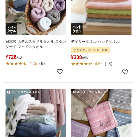
日本製 ホテルスタイルタオル スタン
デイリータオル ハンドタオル
ダード フェイスタオル
まとめ買い15％OFF対象
¥
726
¥
308
税込
税込
4.25
（
8
）
4.62
（
26
）