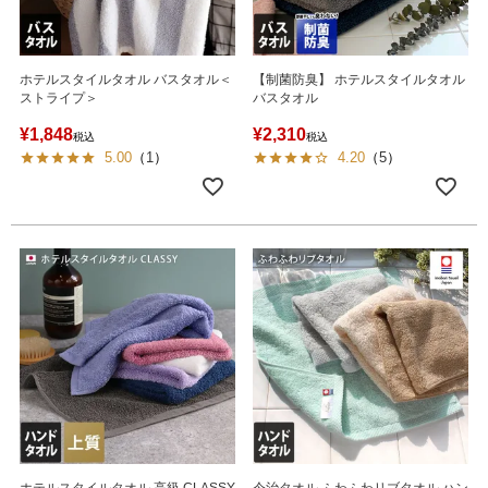
ホテルスタイルタオル バスタオル＜
【制菌防臭】 ホテルスタイルタオル
ストライプ＞
バスタオル
¥
1,848
¥
2,310
税込
税込
5.00
（
1
）
4.20
（
5
）
ホテルスタイルタオル 高級 CLASSY
今治タオル ふわふわリブタオル ハン