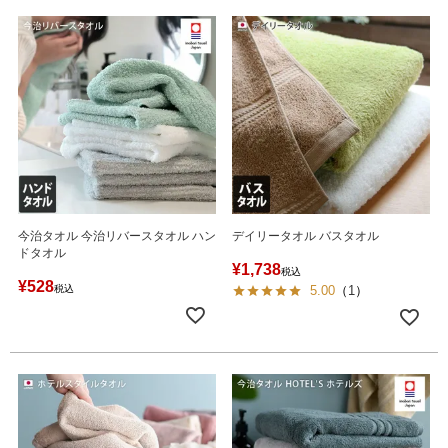
今治タオル 今治リバースタオル ハン
デイリータオル バスタオル
ドタオル
¥
1,738
税込
¥
528
税込
5.00
（
1
）