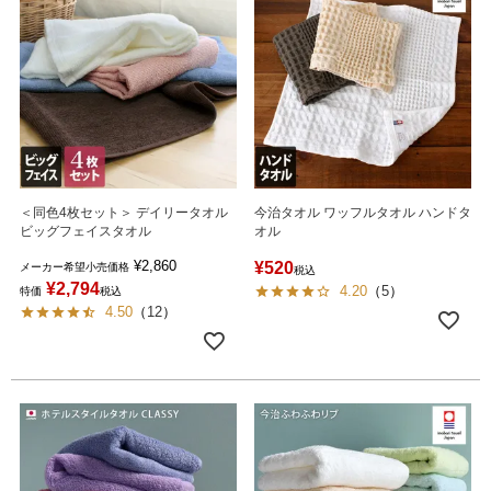
＜同色4枚セット＞ デイリータオル
今治タオル ワッフルタオル ハンドタ
ビッグフェイスタオル
オル
¥
2,860
¥
520
メーカー希望小売価格
税込
¥
2,794
4.20
（
5
）
特価
税込
4.50
（
12
）