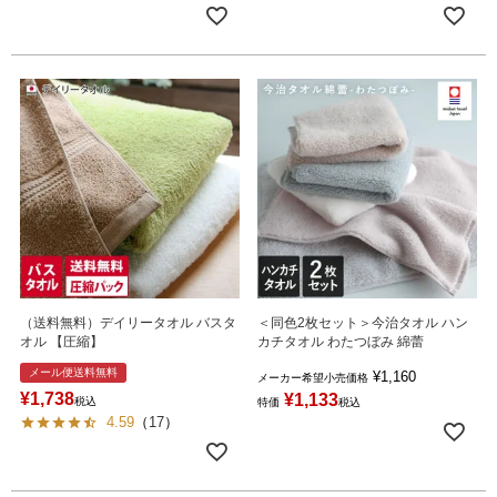
（送料無料）デイリータオル バスタ
＜同色2枚セット＞今治タオル ハン
オル 【圧縮】
カチタオル わたつぼみ 綿蕾
メール便送料無料
¥
1,160
メーカー希望小売価格
¥
1,738
¥
1,133
税込
特価
税込
4.59
（
17
）