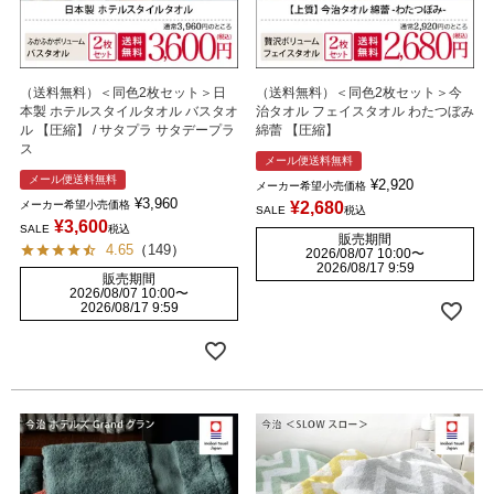
（送料無料）＜同色2枚セット＞日
（送料無料）＜同色2枚セット＞今
本製 ホテルスタイルタオル バスタオ
治タオル フェイスタオル わたつぼみ
ル 【圧縮】 / サタプラ サタデープラ
綿蕾 【圧縮】
ス
メール便送料無料
メール便送料無料
¥
2,920
メーカー希望小売価格
¥
3,960
メーカー希望小売価格
¥
2,680
SALE
税込
¥
3,600
SALE
税込
販売期間
4.65
（
149
）
2026/08/07 10:00
〜
2026/08/17 9:59
販売期間
2026/08/07 10:00
〜
2026/08/17 9:59