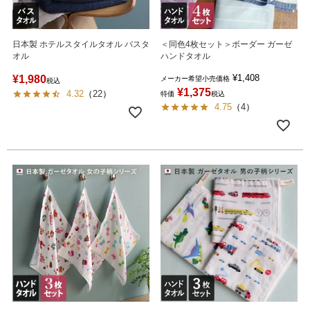
日本製 ホテルスタイルタオル バスタ
＜同色4枚セット＞ボーダー ガーゼ
オル
ハンドタオル
¥
1,408
¥
1,980
メーカー希望小売価格
税込
¥
1,375
4.32
（
22
）
特価
税込
4.75
（
4
）