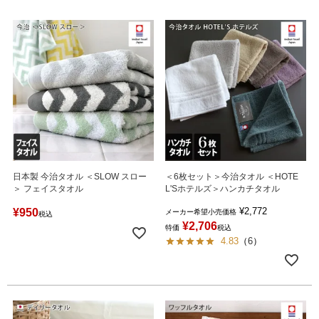
日本製 今治タオル ＜SLOW スロー
＜6枚セット＞今治タオル ＜HOTE
＞ フェイスタオル
L'Sホテルズ＞ハンカチタオル
¥
2,772
¥
950
メーカー希望小売価格
税込
¥
2,706
特価
税込
4.83
（
6
）