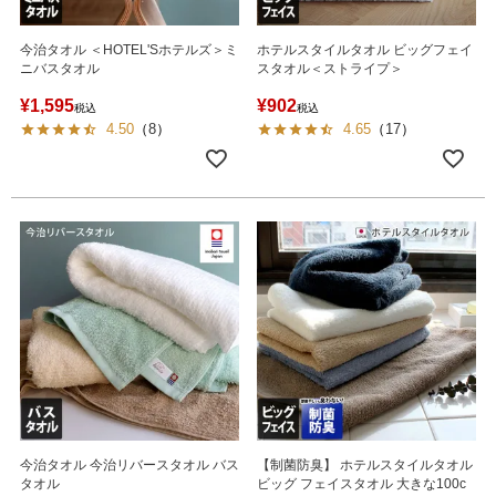
今治タオル ＜HOTEL'Sホテルズ＞ミ
ホテルスタイルタオル ビッグフェイ
ニバスタオル
スタオル＜ストライプ＞
¥
1,595
¥
902
税込
税込
4.50
（
8
）
4.65
（
17
）
今治タオル 今治リバースタオル バス
【制菌防臭】 ホテルスタイルタオル
タオル
ビッグ フェイスタオル 大きな100c