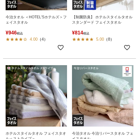
今治タオル ＜HOTEL'Sホテルズ＞フ
【制菌防臭】 ホテルスタイルタオル
ェイスタオル
スタンダード フェイスタオル
¥
946
¥
814
税込
税込
4.00
（
4
）
5.00
（
8
）
ホテルスタイルタオル フェイスタオ
今治タオル 今治リバースタオル フェ
ル＜ストライプ＞
イスタオル