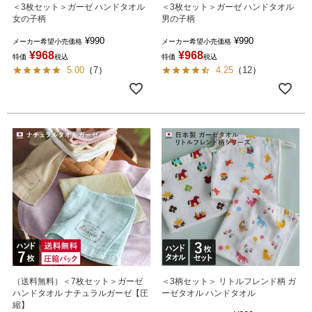
＜3枚セット＞ガーゼ ハンドタオル
＜3枚セット＞ガーゼ ハンドタオル
女の子柄
男の子柄
¥
990
¥
990
メーカー希望小売価格
メーカー希望小売価格
¥
968
¥
968
特価
税込
特価
税込
5.00
（
7
）
4.25
（
12
）
（送料無料）＜7枚セット＞ガーゼ
＜3柄セット＞ リトルフレンド柄 ガ
ハンドタオル ナチュラルガーゼ【圧
ーゼタオル ハンドタオル
縮】