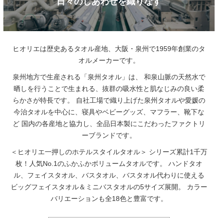
日々のしあわせを織りなす
ヒオリエは歴史あるタオル産地、大阪・泉州で1959年創業のタ
オルメーカーです。
泉州地方で生産される「泉州タオル」は、
和泉山脈の天然水で
晒しを行うことで生まれる、抜群の吸水性と肌なじみの良い柔
らかさが特長です。
自社工場で織り上げた泉州タオルや愛媛の
今治タオルを中心に、寝具やベビーグッズ、マフラー、靴下な
ど
国内の各産地と協力し、全品日本製にこだわったファクトリ
ーブランドです。
＜ヒオリエ一押しのホテルスタイルタオル＞
シリーズ累計1千万
枚！人気No.1のふかふかボリュームタオルです。
ハンドタオ
ル、フェイスタオル、バスタオル、バスタオル代わりに使える
ビッグフェイスタオル＆ミニバスタオルの5サイズ展開。
カラー
バリエーションも全18色と豊富です。