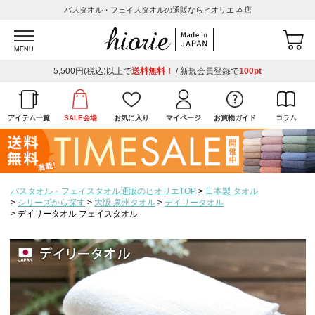
バスタオル・フェイスタオルの通販ならヒオリエ 本店
MENU
5,500円(税込)以上で
送料無料！
/ 新規会員登録で
100pt
アイテム一覧
SALE会場
お気に入り
マイページ
お買物ガイド
コラム
バスタオル・フェイスタオル通販のヒオリエTOP
日本製 タオル
シリーズから探す
大阪 泉州タオル
デイリータオル
デイリータオル フェイスタオル