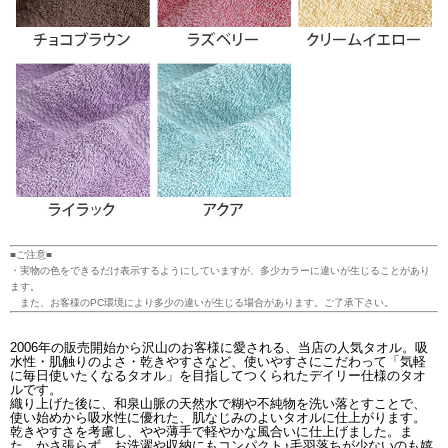
■ご注意■
・実物の色をできるだけ表示するようにしていますが、多少カラーに違いが生じることがあり
ます。
また、お客様のPC環境により多少の違いが生じる場合があります。ご了承下さい。
2006年の販売開始から沢山のお客様に愛される、当店の人気タオル。吸
水性・肌触りのよさ・乾きやすさなど、使いやすさにこだわって「気軽
に毎日使いたくなるタオル」を目指してつくられたデイリー仕様のタオ
ルです。
織り上げた後に、和泉山脈の天然水で糊や不純物を洗い落とすことで、
使い始めから吸水性に優れた、肌なじみのよいタオルに仕上がります。
乾きやすさを考慮し、やや薄手で軽やかな風合いに仕上げました。ま
た、かさ張らず、お洗濯や収納にもコンパクト♪毛羽落ちが少ないのも嬉