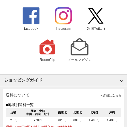
facebook
Instagram
X(旧Twitter)
RoomClip
メールマガジン
ショッピングガイド
送料について
> 詳細はこちら
■地域別送料一覧
関東・中部
近畿
南東北
北東北
北海道
沖縄
中国・四国・九州
715円
770円
825円
880円
1,430円
1,430円