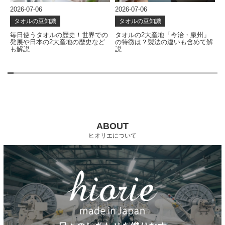
2026-07-06
2026-07-06
2
タオルの豆知識
タオルの豆知識
な
毎日使うタオルの歴史！世界での
タオルの2大産地「今治・泉州」
発展や日本の2大産地の歴史など
の特徴は？製法の違いも含めて解
も解説
説
ABOUT
ヒオリエについて