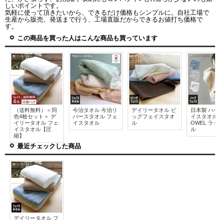
しいポイントです。
気軽に使って頂きたいから、できるだけ価格もシンプルに。自社工場で
生産から販売、発送まで行う、工場直販だからできるお値打ち価格で
す。
この商品を買った人はこんな商品も買っています
（送料無料）＜同
今治タオル 今治リ
デイリータオル ビ
日本製 ハ
色4枚セット＞ デ
バースタオル フェ
ッグフェイスタオ
イスタオル Li
イリータオル フェ
イスタオル
ル
OWEL ラ
イスタオル【圧
ル
縮】
最近チェックした商品
デイリータオル フ