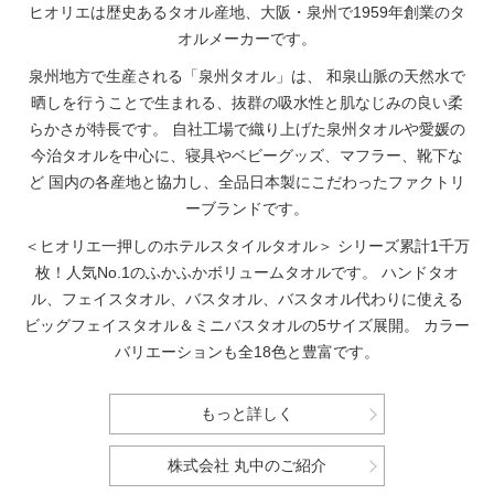
ヒオリエは歴史あるタオル産地、大阪・泉州で1959年創業のタ
オルメーカーです。
泉州地方で生産される「泉州タオル」は、
和泉山脈の天然水で
晒しを行うことで生まれる、抜群の吸水性と肌なじみの良い柔
らかさが特長です。
自社工場で織り上げた泉州タオルや愛媛の
今治タオルを中心に、寝具やベビーグッズ、マフラー、靴下な
ど
国内の各産地と協力し、全品日本製にこだわったファクトリ
ーブランドです。
＜ヒオリエ一押しのホテルスタイルタオル＞
シリーズ累計1千万
枚！人気No.1のふかふかボリュームタオルです。
ハンドタオ
ル、フェイスタオル、バスタオル、バスタオル代わりに使える
ビッグフェイスタオル＆ミニバスタオルの5サイズ展開。
カラー
バリエーションも全18色と豊富です。
もっと詳しく
株式会社 丸中のご紹介