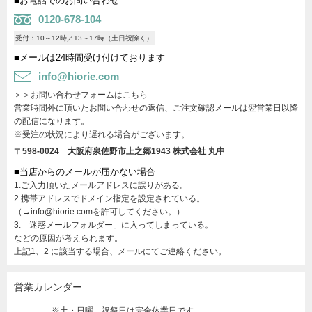
■お電話でのお問い合わせ
0120-678-104
受付：10～12時／13～17時（土日祝除く）
■メールは24時間受け付けております
info@hiorie.com
＞＞お問い合わせフォームはこちら
営業時間外に頂いたお問い合わせの返信、ご注文確認メールは翌営業日以降
の配信になります。
※受注の状況により遅れる場合がございます。
〒598-0024 大阪府泉佐野市上之郷1943
株式会社 丸中
■当店からのメールが届かない場合
1.ご入力頂いたメールアドレスに誤りがある。
2.携帯アドレスでドメイン指定を設定されている。
（→info@hiorie.comを許可してください。）
3.「迷惑メールフォルダー」に入ってしまっている。
などの原因が考えられます。
上記1、2 に該当する場合、メールにてご連絡ください。
営業カレンダー
※土・日曜、祝祭日は完全休業日です