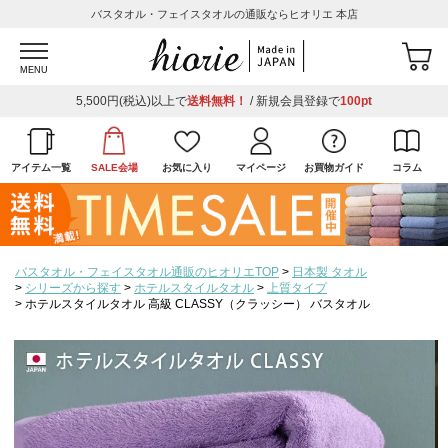
バスタオル・フェイスタオルの通販ならヒオリエ 本店
MENU
5,500円(税込)以上で
送料無料！
/ 新規会員登録で
100pt
アイテム一覧
SALE会場
お気に入り
マイページ
お買物ガイド
コラム
バスタオル・フェイスタオル通販のヒオリエTOP
日本製 タオル
シリーズから探す
ホテルスタイルタオル
上質タイプ
ホテルスタイルタオル 高級 CLASSY（クラッシー） バスタオル