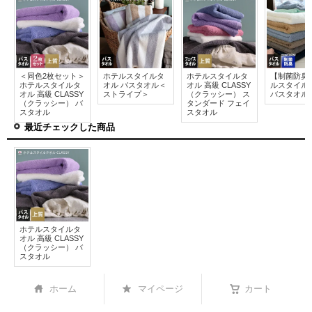
＜同色2枚セット＞
ホテルスタイルタ
ホテルスタイルタ
【制菌防臭
ホテルスタイルタ
オル バスタオル＜
オル 高級 CLASSY
ルスタイル
オル 高級 CLASSY
ストライプ＞
（クラッシー） ス
バスタオル
（クラッシー） バ
タンダード フェイ
スタオル
スタオル
最近チェックした商品
ホテルスタイルタ
オル 高級 CLASSY
（クラッシー） バ
スタオル
ホーム
マイページ
カート