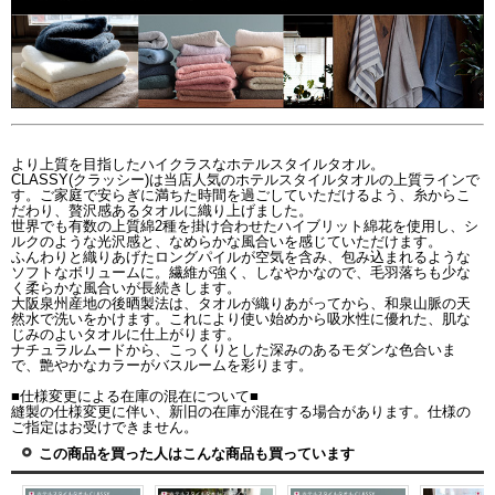
より上質を目指したハイクラスなホテルスタイルタオル。
CLASSY(クラッシー)は当店人気のホテルスタイルタオルの上質ラインで
す。ご家庭で安らぎに満ちた時間を過ごしていただけるよう、糸からこ
だわり、贅沢感あるタオルに織り上げました。
世界でも有数の上質綿2種を掛け合わせたハイブリット綿花を使用し、シ
ルクのような光沢感と、なめらかな風合いを感じていただけます。
ふんわりと織りあげたロングパイルが空気を含み、包み込まれるような
ソフトなボリュームに。繊維が強く、しなやかなので、毛羽落ちも少な
く柔らかな風合いが長続きします。
大阪泉州産地の後晒製法は、タオルが織りあがってから、和泉山脈の天
然水で洗いをかけます。これにより使い始めから吸水性に優れた、肌な
じみのよいタオルに仕上がります。
ナチュラルムードから、こっくりとした深みのあるモダンな色合いま
で、艶やかなカラーがバスルームを彩ります。
■仕様変更による在庫の混在について■
縫製の仕様変更に伴い、新旧の在庫が混在する場合があります。仕様の
ご指定はお受けできません。
この商品を買った人はこんな商品も買っています