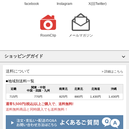
facebook
Instagram
X(旧Twitter)
RoomClip
メールマガジン
ショッピングガイド
送料について
> 詳細はこちら
■地域別送料一覧
関東・中部
近畿
南東北
北東北
北海道
沖縄
中国・四国・九州
715円
770円
825円
880円
1,430円
1,430円
通常5,500円(税込)以上ご購入で、送料無料!
送料無料商品と同時購入でも送料無料！