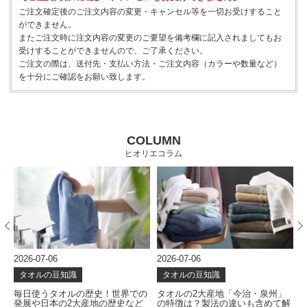
ご注文確定後のご注文内容の変更・キャンセル等を一切お受けすること
ができません。
またご注文時に注文内容の変更のご要望を備考欄に記入されましてもお
受けすることができませんので、ご了承ください。
ご注文の際は、送付先・支払い方法・ご注文内容（カラーや数量など）
を十分にご確認をお願い致します。
COLUMN
ヒオリエコラム
2026-07-06
2026-07-06
2
タオルの豆知識
タオルの豆知識
な
毎日使うタオルの歴史！世界での
タオルの2大産地「今治・泉州」
発展や日本の2大産地の歴史など
の特徴は？製法の違いも含めて解