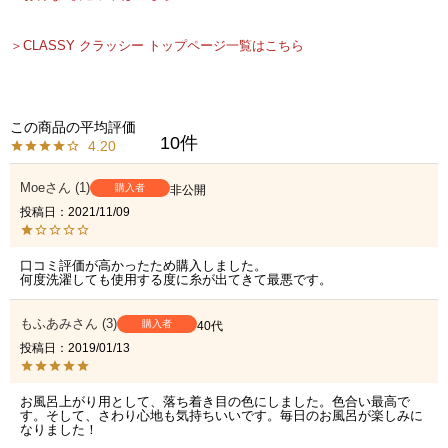
＞CLASSY クラッシー トップページ一覧はこちら
10
4.20
Moe
1
購入者
非公開
投稿日
2021/11/09
口コミ評価が高かったため購入しました。

何度洗濯しても使用する度に糸が出てきて最悪です。
もふあみ
3
購入者
40代
投稿日
2019/01/13
お風呂上がり用として、落ち着き目の色にしました。色合い最高で
す。そして、さわり心地も気持ちいいです。毎日のお風呂が楽しみに
なりました！