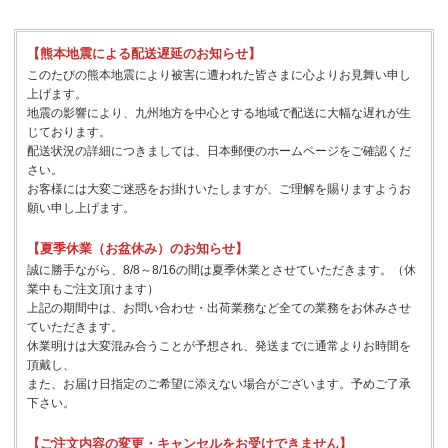
【熊本地震による配送遅延のお知らせ】
このたびの熊本地震により被害に遭われた皆さまに心よりお見舞い申し
上げます。
地震の影響により、九州地方を中心とする地域で配送に大幅な遅れが生
じております。
配送状況の詳細につきましては、日本郵便のホームページをご確認くだ
さい。
お客様には大変ご迷惑をお掛けいたしますが、ご理解を賜りますようお
願い申し上げます。
【夏季休業（お盆休み）のお知らせ】
誠に勝手ながら、8/8～8/16の間は夏季休業とさせていただきます。（休
業中もご注文頂けます）
上記の期間中は、お問い合わせ・出荷業務など全ての業務をお休みさせ
ていただきます。
休業明けは大変混み合うことが予想され、発送までに通常よりお時間を
頂戴し、
また、お届け日指定のご希望に添えない場合がございます。予めご了承
下さい。
【ご注文内容の変更・キャンセルをお受けできません】