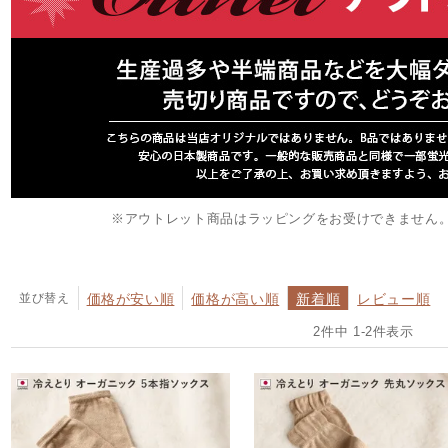
※アウトレット商品はラッピングをお受けできません
並び替え
価格が安い順
価格が高い順
新着順
レビュー順
2
件中
1
-
2
件表示