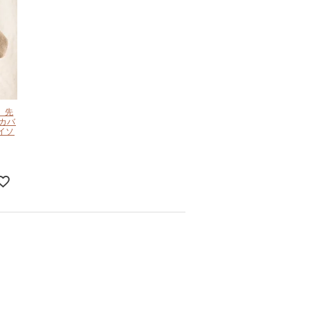
 先
 カバ
イソ