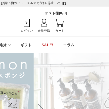
お買い物ガイド
メルマガ登録/停止
ゲスト様
[
0
pt
]
ログイン
会員登録
カート
雑貨
ギフト
SALE!
コラム