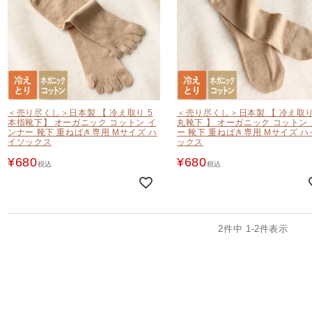
＜売り尽くし＞日本製 【 冷え取り 5
＜売り尽くし＞日本製 【 冷え取り
本指靴下】 オーガニック コットン イ
丸靴下 】 オーガニック コットン
ンナー 靴下 重ねばき専用 Mサイズ ハ
ー 靴下 重ねばき専用 Mサイズ ハ
イソックス
ックス
¥
680
¥
680
税込
税込
2
件中
1
-
2
件表示