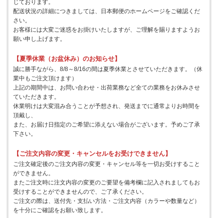
じております。
配送状況の詳細につきましては、日本郵便のホームページをご確認くだ
さい。
お客様には大変ご迷惑をお掛けいたしますが、ご理解を賜りますようお
願い申し上げます。
【夏季休業（お盆休み）のお知らせ】
誠に勝手ながら、8/8～8/16の間は夏季休業とさせていただきます。（休
業中もご注文頂けます）
上記の期間中は、お問い合わせ・出荷業務など全ての業務をお休みさせ
ていただきます。
休業明けは大変混み合うことが予想され、発送までに通常よりお時間を
頂戴し、
また、お届け日指定のご希望に添えない場合がございます。予めご了承
下さい。
【ご注文内容の変更・キャンセルをお受けできません】
ご注文確定後のご注文内容の変更・キャンセル等を一切お受けすること
ができません。
またご注文時に注文内容の変更のご要望を備考欄に記入されましてもお
受けすることができませんので、ご了承ください。
ご注文の際は、送付先・支払い方法・ご注文内容（カラーや数量など）
を十分にご確認をお願い致します。