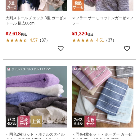
大判ストール チェック 3重 ガーゼス
マフラー サーモ コットンガーゼマフ
トール 幅広60cm
ラー
¥
2,618
¥
1,320
税込
税込
4.57
（
37
）
4.51
（
37
）
＜同色2枚セット＞ ホテルスタイル
＜同色4枚セット＞ ボーダー ガーゼ