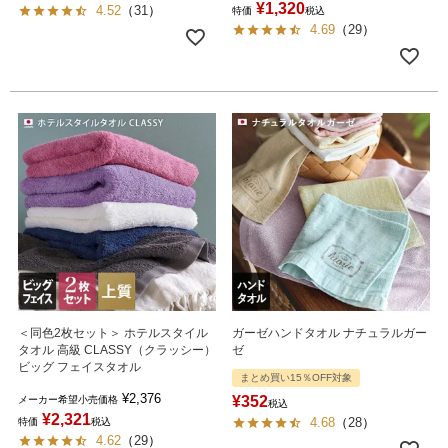
¥
1,320
4.52
（
31
）
特価
税込
4.69
（
29
）
＜同色2枚セット＞ ホテルスタイル
ガーゼハンドタオル ナチュラルガー
タオル 高級 CLASSY（クラッシー）
ゼ
ビッグ フェイスタオル
まとめ買い15％OFF対象
¥
2,376
¥
352
メーカー希望小売価格
税込
¥
2,321
4.68
（
28
）
特価
税込
4.62
（
29
）