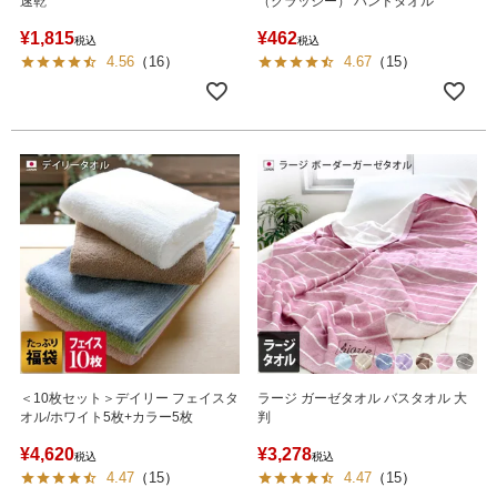
速乾
（クラッシー） ハンドタオル
¥
1,815
¥
462
税込
税込
4.56
（
16
）
4.67
（
15
）
＜10枚セット＞デイリー フェイスタ
ラージ ガーゼタオル バスタオル 大
オル/ホワイト5枚+カラー5枚
判
¥
4,620
¥
3,278
税込
税込
4.47
（
15
）
4.47
（
15
）