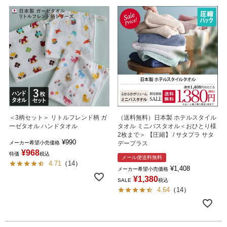
＜3柄セット＞ リトルフレンド柄 ガ
（送料無料）日本製 ホテルスタイル
ーゼタオル ハンドタオル
タオル ミニバスタオル＜おひとり様
2枚まで＞ 【圧縮】 / サタプラ サタ
¥
990
メーカー希望小売価格
デープラス
¥
968
特価
税込
メール便送料無料
4.71
（
14
）
¥
1,408
メーカー希望小売価格
¥
1,380
SALE
税込
4.64
（
14
）