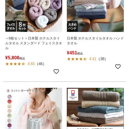
＜8枚セット＞日本製 ホテルスタイ
日本製 ホテルスタイルタオル ハンド
ルタオル スタンダード フェイスタオ
タオル
ル
¥
451
税込
¥
5,808
税込
4.61
（
38
）
4.65
（
46
）