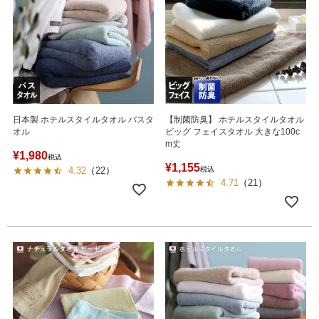
日本製 ホテルスタイルタオル バスタ
【制菌防臭】 ホテルスタイルタオル
オル
ビッグ フェイスタオル 大きな100c
m丈
¥
1,980
税込
¥
1,155
4.32
（
22
）
税込
4.71
（
21
）