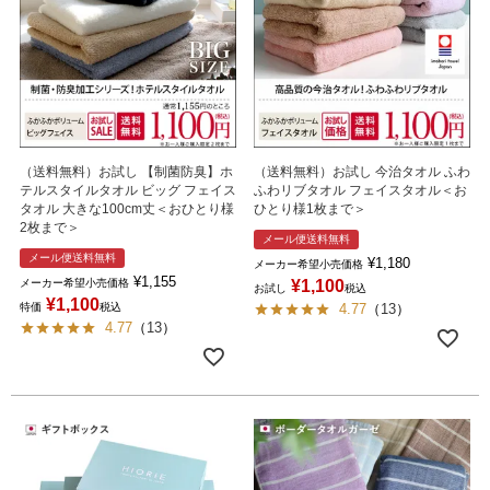
（送料無料）お試し 【制菌防臭】ホ
（送料無料）お試し 今治タオル ふわ
テルスタイルタオル ビッグ フェイス
ふわリブタオル フェイスタオル＜お
タオル 大きな100cm丈＜おひとり様
ひとり様1枚まで＞
2枚まで＞
メール便送料無料
メール便送料無料
¥
1,180
メーカー希望小売価格
¥
1,155
メーカー希望小売価格
¥
1,100
お試し
税込
¥
1,100
特価
税込
4.77
（
13
）
4.77
（
13
）