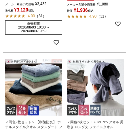
¥
3,432
¥
1,980
メーカー希望小売価格
メーカー希望小売価格
¥
3,120
¥
1,936
SALE
税込
特価
税込
4.90
（
31
）
4.90
（
31
）
販売期間
2026/08/03 10:00
〜
2026/08/07 9:59
＜同色2枚セット＞ 【制菌防臭】 ホ
＜同色2枚セット＞ MEN'S タオル 男
テルスタイルタオル スタンダード フ
巻き ロング丈 フェイスタオル