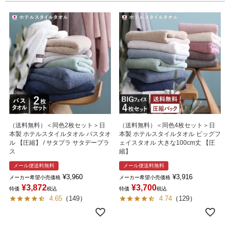
（送料無料）＜同色2枚セット＞日
（送料無料）＜同色4枚セット＞日
本製 ホテルスタイルタオル バスタオ
本製 ホテルスタイルタオル ビッグフ
ル 【圧縮】 / サタプラ サタデープラ
ェイスタオル 大きな100cm丈 【圧
ス
縮】
メール便送料無料
メール便送料無料
¥
3,960
¥
3,916
メーカー希望小売価格
メーカー希望小売価格
¥
3,872
¥
3,700
特価
税込
特価
税込
4.65
（
149
）
4.74
（
129
）