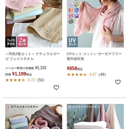
＜同色2枚セット＞ ナチュラルガー
UVカット コットン ガーゼマフラー
ゼ フェイスタオル
紫外線対策
¥
1,232
¥
858
メーカー希望小売価格
税込
¥
1,199
4.67
（
49
）
特価
税込
4.72
（
50
）