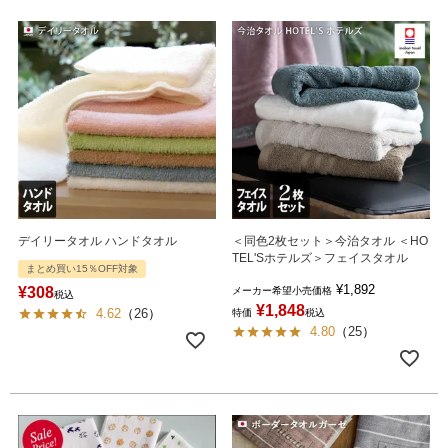
デイリータオル ハンドタオル
＜同色2枚セット＞今治タオル ＜HO
TEL'Sホテルズ＞フェイスタオル
まとめ買い15％OFF対象
¥
1,892
¥
308
メーカー希望小売価格
税込
¥
1,848
4.62
（
26
）
特価
税込
4.80
（
25
）