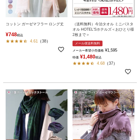
コットン ガーゼマフラー ロング丈
（送料無料）今治タオル ミニバスタ
オル HOTEL'Sホテルズ＜おひとり様
¥
748
2枚まで＞
税込
4.61
（
38
）
メール便送料無料
¥
1,595
メーカー希望小売価格
¥
1,480
特価
税込
4.68
（
37
）