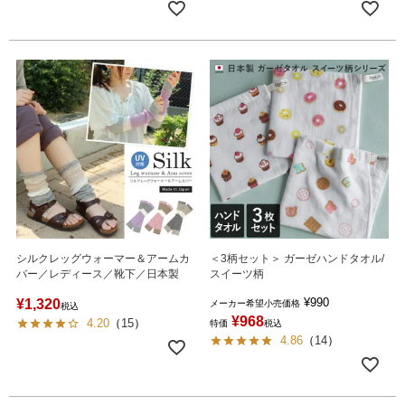
シルクレッグウォーマー＆アームカ
＜3柄セット＞ ガーゼハンドタオル/
バー／レディース／靴下／日本製
スイーツ柄
¥
990
¥
1,320
メーカー希望小売価格
税込
¥
968
4.20
（
15
）
特価
税込
4.86
（
14
）