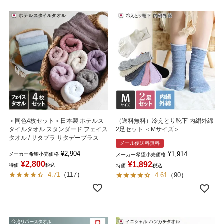
＜同色4枚セット＞日本製 ホテルス
（送料無料）冷えとり靴下 内絹外綿
タイルタオル スタンダード フェイス
2足セット ＜Mサイズ＞
タオル / サタプラ サタデープラス
メール便送料無料
¥
2,904
¥
1,914
メーカー希望小売価格
メーカー希望小売価格
¥
2,800
¥
1,892
特価
税込
特価
税込
4.71
（
117
）
4.61
（
90
）