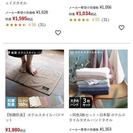
ェイスタオル
¥
1,056
メーカー希望小売価格
¥
1,628
メーカー希望小売価格
¥
1,034
特価
税込
¥
1,595
特価
税込
4.55
（
31
）
4.58
（
31
）
【制菌防臭】 ホテルスタイル バスマ
＜同色3枚セット＞日本製 ホテルス
ット
タイルタオル ハンドタオル
¥
1,353
¥
1,980
メーカー希望小売価格
税込