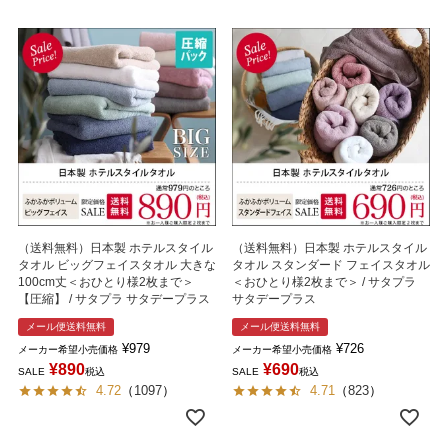
（送料無料）日本製 ホテルスタイル
（送料無料）日本製 ホテルスタイル
タオル ビッグフェイスタオル 大きな
タオル スタンダード フェイスタオル
100cm丈＜おひとり様2枚まで＞
＜おひとり様2枚まで＞ / サタプラ
【圧縮】 / サタプラ サタデープラス
サタデープラス
メール便送料無料
メール便送料無料
¥
979
¥
726
メーカー希望小売価格
メーカー希望小売価格
¥
890
¥
690
SALE
税込
SALE
税込
4.72
（
1097
）
4.71
（
823
）