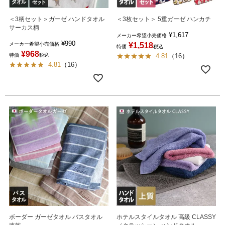
＜3柄セット＞ガーゼ ハンドタオル
＜3枚セット＞ 5重ガーゼ ハンカチ
サーカス柄
¥
1,617
メーカー希望小売価格
¥
990
メーカー希望小売価格
¥
1,518
特価
税込
¥
968
特価
税込
4.81
（
16
）
4.81
（
16
）
ボーダー ガーゼタオル バスタオル
ホテルスタイルタオル 高級 CLASSY