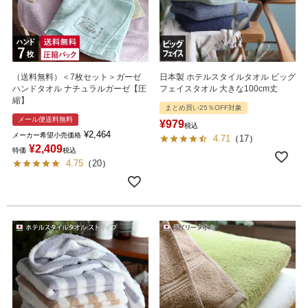
（送料無料）＜7枚セット＞ガーゼ
日本製 ホテルスタイルタオル ビッグ
ハンドタオル ナチュラルガーゼ【圧
フェイスタオル 大きな100cm丈
縮】
まとめ買い25％OFF対象
メール便送料無料
¥
979
税込
¥
2,464
メーカー希望小売価格
4.71
（
17
）
¥
2,409
特価
税込
4.75
（
20
）