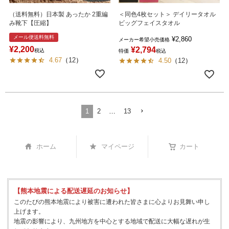
（送料無料）日本製 あったか 2重編
＜同色4枚セット＞ デイリータオル
み靴下【圧縮】
ビッグフェイスタオル
メール便送料無料
¥
2,860
メーカー希望小売価格
¥
2,200
¥
2,794
税込
特価
税込
4.67
（
12
）
4.50
（
12
）
1
2
…
13
ホーム
マイページ
カート
【熊本地震による配送遅延のお知らせ】
このたびの熊本地震により被害に遭われた皆さまに心よりお見舞い申し
上げます。
地震の影響により、九州地方を中心とする地域で配送に大幅な遅れが生