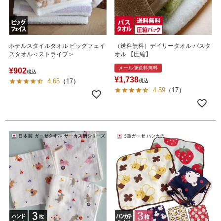
ホテルスタイルタオル ビッグフェイ
（送料無料）デイリータオル バスタ
スタオル＜ストライプ＞
オル 【圧縮】
メール便送料無料
¥
902
税込
¥
1,738
4.65
（
17
）
税込
4.59
（
17
）