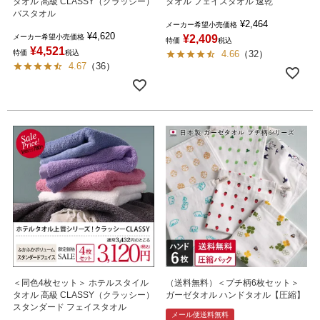
タオル 高級 CLASSY（クラッシー）
タオル フェイスタオル 速乾
バスタオル
¥
2,464
メーカー希望小売価格
¥
4,620
メーカー希望小売価格
¥
2,409
特価
税込
¥
4,521
特価
税込
4.66
（
32
）
4.67
（
36
）
＜同色4枚セット＞ ホテルスタイル
（送料無料）＜プチ柄6枚セット＞
タオル 高級 CLASSY（クラッシー）
ガーゼタオル ハンドタオル【圧縮】
スタンダード フェイスタオル
メール便送料無料