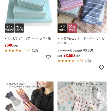
● ラッピング ギフトボックス / 箱
＜同色2枚セット＞ボーダー ガーゼ
バスタオル
¥
500
税込
4.77
（
13
）
¥
3,630
メーカー希望小売価格
¥
3,553
特価
税込
4.00
（
13
）