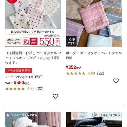
（送料無料）お試し ガーゼタオル フ
ボーダー ガーゼタオル ハンドタオル
ェイスタオル プチ柄＜おひとり様2
速乾
枚まで＞
¥
352
税込
メール便送料無料
4.59
（
22
）
¥
572
メーカー希望小売価格
¥
550
SALE
税込
4.77
（
22
）