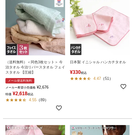
（送料無料）＜同色3枚セット＞ 今
日本製 イニシャル ハンカチタオル
治タオル 今治リバースタオル フェイ
¥
330
スタオル 【圧縮】
税込
4.47
（
51
）
メール便送料無料
¥
2,676
メーカー希望小売価格
¥
2,618
特価
税込
4.55
（
89
）