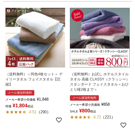
（送料無料）＜同色4枚セット＞ デ
（送料無料）お試し ホテルスタイル
イリータオル フェイスタオル【圧
タオル 高級 CLASSY（クラッシー）
縮】
スタンダード フェイスタオル＜おひ
とり様2枚まで＞
メール便送料無料
メール便送料無料
¥
1,848
メーカー希望小売価格
¥
858
¥
1,804
メーカー希望小売価格
特価
税込
¥
800
4.51
（
290
）
SALE
税込
4.72
（
221
）