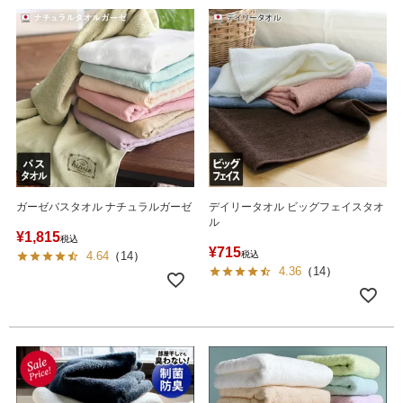
ガーゼバスタオル ナチュラルガーゼ
デイリータオル ビッグフェイスタオ
ル
¥
1,815
税込
¥
715
4.64
（
14
）
税込
4.36
（
14
）