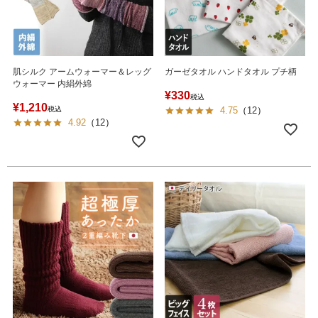
肌シルク アームウォーマー＆レッグ
ガーゼタオル ハンドタオル プチ柄
ウォーマー 内絹外綿
¥
330
税込
¥
1,210
税込
4.75
（
12
）
4.92
（
12
）