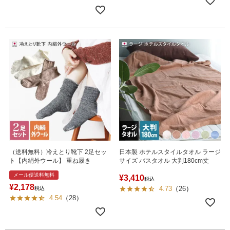
（送料無料）冷えとり靴下 2足セッ
日本製 ホテルスタイルタオル ラージ
ト【内絹外ウール】 重ね履き
サイズ バスタオル 大判180cm丈
メール便送料無料
¥
3,410
税込
¥
2,178
4.73
（
26
）
税込
4.54
（
28
）