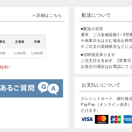
配送について
> 詳細はこちら
■配送の目安
通常、ご入金確認後2～4営
※休業日をはさむ場合お時
東北
北海道
沖縄
※ご注文の混雑状況などに
80円
1,430円
1,430円
■日時指定承ります
ご注文日を含めず、2営業日
お急ぎの場合はお電話にて
無料!
お支払いについて
クレジットカード、銀行振
PayPay（オンライン決済）
だけます。