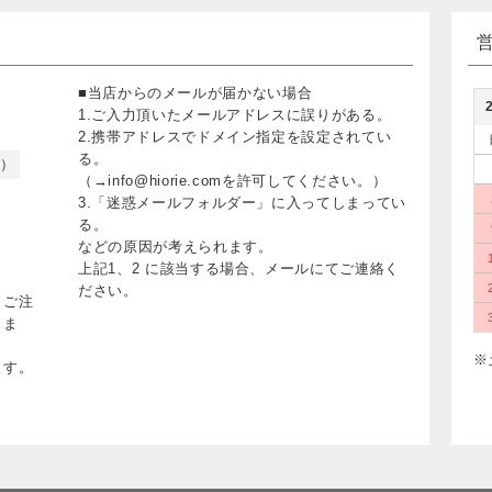
■当店からのメールが届かない場合
1.ご入力頂いたメールアドレスに誤りがある。
2.携帯アドレスでドメイン指定を設定されてい
る。
く）
（→info@hiorie.comを許可してください。）
3.「迷惑メールフォルダー」に入ってしまってい
る。
などの原因が考えられます。
上記1、2 に該当する場合、メールにてご連絡く
ださい。
、ご注
りま
※
ます。