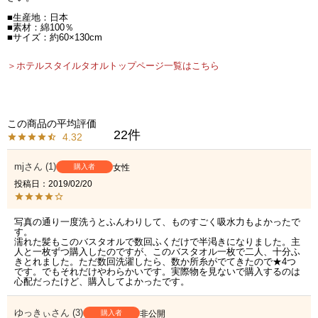
■生産地：日本
■素材：綿100％
■サイズ：約60×130cm
＞ホテルスタイルタオルトップページ一覧はこちら
22
4.32
mj
1
購入者
女性
投稿日
2019/02/20
写真の通り一度洗うとふんわりして、ものすごく吸水力もよかったで
す。

濡れた髪もこのバスタオルで数回ふくだけで半渇きになりました。主
人と一枚ずつ購入したのですが、このバスタオル一枚で二人、十分ふ
きとれました。ただ数回洗濯したら、数か所糸がでてきたので★4つ
です。でもそれだけやわらかいです。実際物を見ないで購入するのは
心配だったけど、購入してよかったです。
ゆっきぃ
3
購入者
非公開