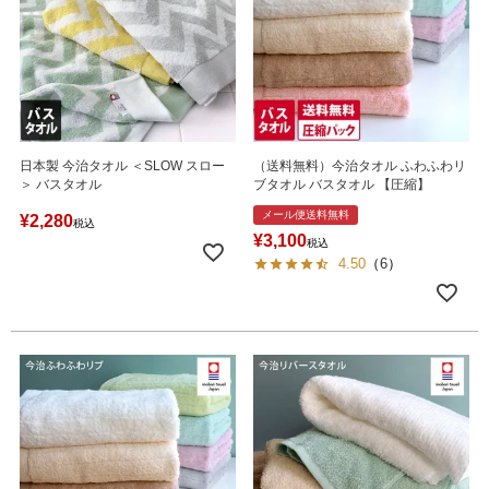
日本製 今治タオル ＜SLOW スロー
（送料無料）今治タオル ふわふわリ
＞ バスタオル
ブタオル バスタオル 【圧縮】
メール便送料無料
¥
2,280
税込
¥
3,100
税込
4.50
（
6
）