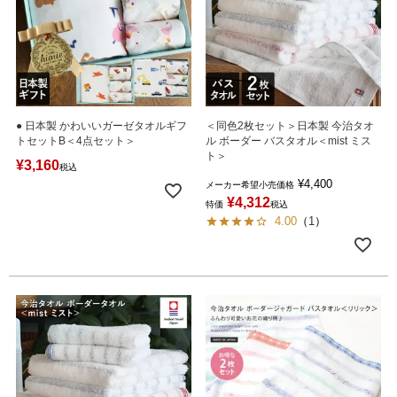
● 日本製 かわいいガーゼタオルギフ
＜同色2枚セット＞日本製 今治タオ
トセットB＜4点セット＞
ル ボーダー バスタオル＜mist ミス
ト＞
¥
3,160
税込
¥
4,400
メーカー希望小売価格
¥
4,312
特価
税込
4.00
（
1
）