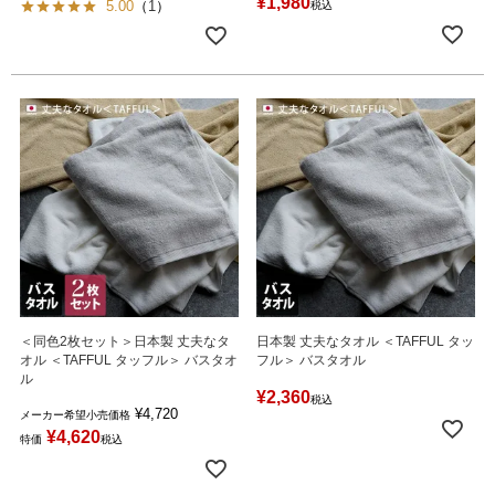
¥
1,980
5.00
（
1
）
税込
＜同色2枚セット＞日本製 丈夫なタ
日本製 丈夫なタオル ＜TAFFUL タッ
オル ＜TAFFUL タッフル＞ バスタオ
フル＞ バスタオル
ル
¥
2,360
税込
¥
4,720
メーカー希望小売価格
¥
4,620
特価
税込