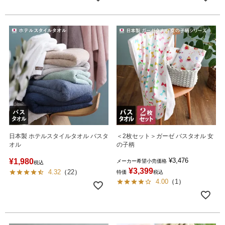
日本製 ホテルスタイルタオル バスタ
＜2枚セット＞ガーゼ バスタオル 女
オル
の子柄
¥
3,476
¥
1,980
メーカー希望小売価格
税込
¥
3,399
4.32
（
22
）
特価
税込
4.00
（
1
）