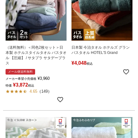
（送料無料）＜同色2枚セット＞日
日本製 今治タオル ホテルズ グラン
本製 ホテルスタイルタオル バスタオ
バスタオル HOTEL'S Grand
ル 【圧縮】 / サタプラ サタデープラ
¥
4,048
ス
税込
メール便送料無料
¥
3,960
メーカー希望小売価格
¥
3,872
特価
税込
4.65
（
149
）