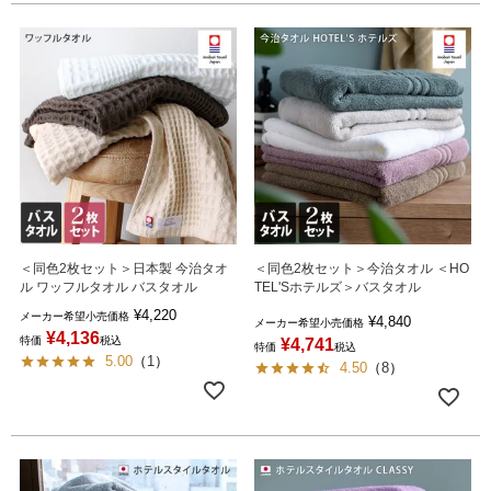
＜同色2枚セット＞日本製 今治タオ
＜同色2枚セット＞今治タオル ＜HO
ル ワッフルタオル バスタオル
TEL'Sホテルズ＞バスタオル
¥
4,220
メーカー希望小売価格
¥
4,840
メーカー希望小売価格
¥
4,136
特価
税込
¥
4,741
特価
税込
5.00
（
1
）
4.50
（
8
）