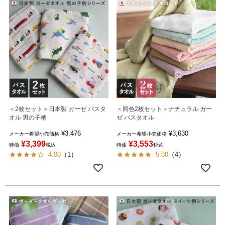
＜2枚セット＞日本製 ガーゼ バスタ
＜同色2枚セット＞ナチュラル ガー
オル 男の子柄
ゼ バスタオル
¥
3,476
¥
3,630
メーカー希望小売価格
メーカー希望小売価格
¥
3,399
¥
3,553
特価
税込
特価
税込
4.00
（
1
）
5.00
（
4
）