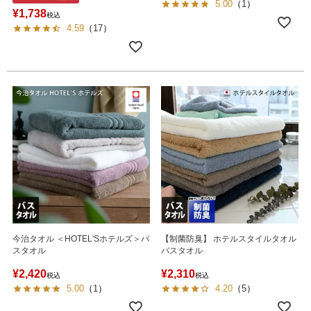
5.00
（
1
）
¥
1,738
税込
4.59
（
17
）
今治タオル ＜HOTEL'Sホテルズ＞バ
【制菌防臭】 ホテルスタイルタオル
スタオル
バスタオル
¥
2,420
¥
2,310
税込
税込
5.00
（
1
）
4.20
（
5
）