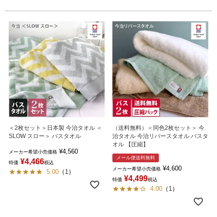
＜2枚セット＞日本製 今治タオル ＜
（送料無料）＜同色2枚セット＞ 今
SLOW スロー＞ バスタオル
治タオル 今治リバースタオル バスタ
オル 【圧縮】
¥
4,560
メーカー希望小売価格
メール便送料無料
¥
4,466
特価
税込
¥
4,600
メーカー希望小売価格
5.00
（
1
）
¥
4,499
特価
税込
4.00
（
1
）