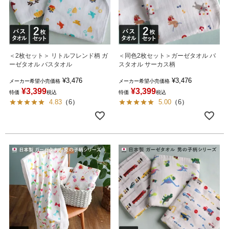
＜2枚セット＞ リトルフレンド柄 ガ
＜同色2枚セット＞ガーゼタオル バ
ーゼタオル バスタオル
スタオル サーカス柄
¥
3,476
¥
3,476
メーカー希望小売価格
メーカー希望小売価格
¥
3,399
¥
3,399
特価
税込
特価
税込
4.83
（
6
）
5.00
（
6
）