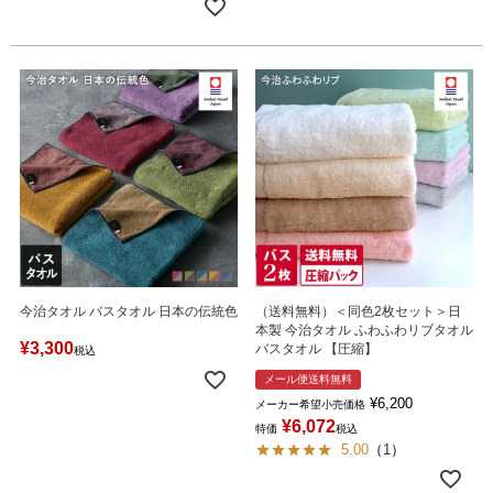
今治タオル バスタオル 日本の伝統色
（送料無料）＜同色2枚セット＞日
本製 今治タオル ふわふわリブタオル
¥
3,300
バスタオル 【圧縮】
税込
メール便送料無料
¥
6,200
メーカー希望小売価格
¥
6,072
特価
税込
5.00
（
1
）