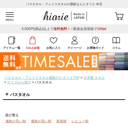
バスタオル・フェイスタオルの通販ならヒオリエ 本店
MENU
5,500円(税込)以上で
送料無料！
/ 新規会員登録で
100pt
アイテム一覧
SALE会場
お気に入り
マイページ
お買物ガイド
コラム
バスタオル・フェイスタオル通販のヒオリエTOP
日本製 タオル
サイズから探す
バスタオル
バスタオル
並び替え
価格が安い順
価格が高い順
新着順
レビュー順