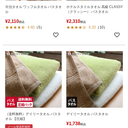
今治タオル ワッフルタオル バスタオ
ホテルスタイルタオル 高級 CLASSY
ル
（クラッシー） バスタオル
¥
2,110
¥
2,310
税込
税込
4.60
（
5
）
4.20
（
10
）
（送料無料）デイリータオル バスタ
デイリータオル バスタオル
オル 【圧縮】
¥
1,738
税込
メール便送料無料