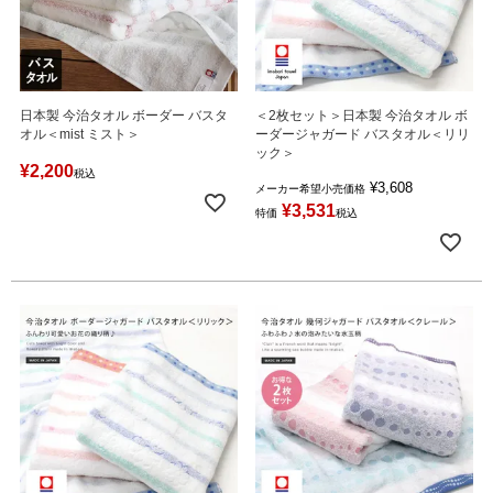
日本製 今治タオル ボーダー バスタ
＜2枚セット＞日本製 今治タオル ボ
オル＜mist ミスト＞
ーダージャガード バスタオル＜リリ
ック＞
¥
2,200
税込
¥
3,608
メーカー希望小売価格
¥
3,531
特価
税込