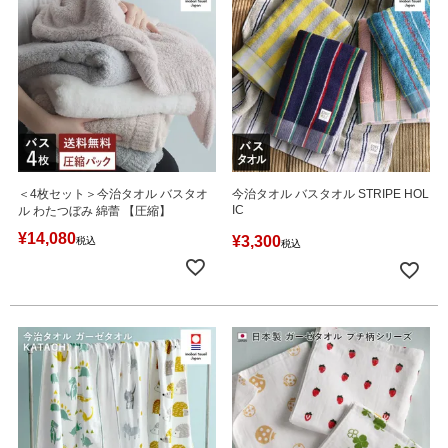
＜4枚セット＞今治タオル バスタオ
今治タオル バスタオル STRIPE HOL
IC
ル わたつぼみ 綿蕾 【圧縮】
¥
14,080
¥
3,300
税込
税込