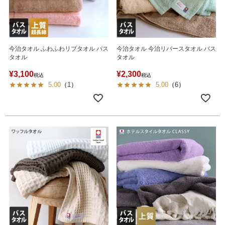
今治タオル ふわふわリブタオル バス
今治タオル 今治リバースタオル バス
タオル
タオル
¥
3,100
¥
2,300
税込
税込
5.00
（
1
）
5.00
（
6
）