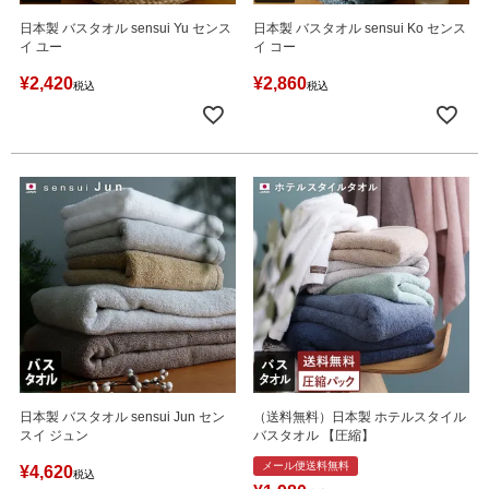
日本製 バスタオル sensui Yu センス
日本製 バスタオル sensui Ko センス
イ ユー
イ コー
¥
2,420
¥
2,860
税込
税込
日本製 バスタオル sensui Jun セン
（送料無料）日本製 ホテルスタイル
スイ ジュン
バスタオル 【圧縮】
メール便送料無料
¥
4,620
税込