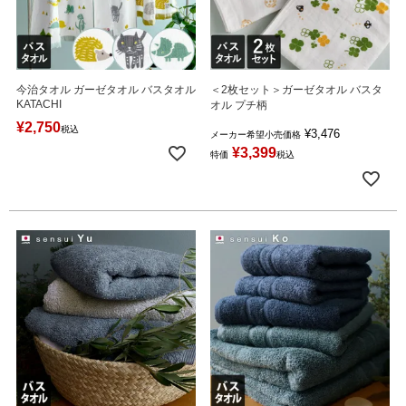
今治タオル ガーゼタオル バスタオル
＜2枚セット＞ガーゼタオル バスタ
KATACHI
オル プチ柄
¥
2,750
税込
¥
3,476
メーカー希望小売価格
¥
3,399
特価
税込