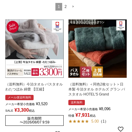
1
2
（送料無料）今治タオル バスタオル
（送料無料）＜同色2枚セット＞日
わたつぼみ 綿蕾 【圧縮】
本製 今治タオル ホテルズ グラン バ
スタオル HOTEL'S Grand
メール便送料無料
送料無料
¥
3,520
メーカー希望小売価格
¥
8,096
¥
3,300
メーカー希望小売価格
SALE
税込
¥
7,931
特価
税込
販売期間
5.00
（
1
）
〜
2026/08/07 9:59