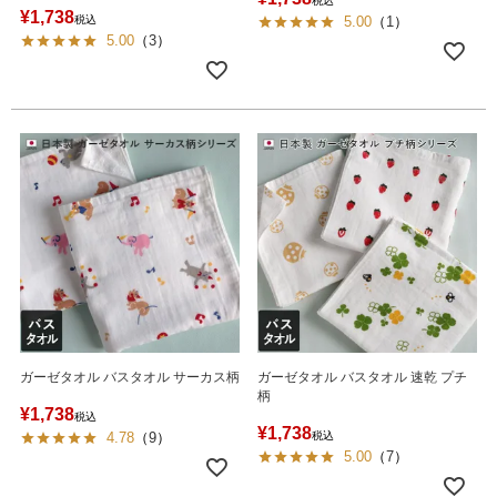
税込
¥
1,738
税込
5.00
（
1
）
5.00
（
3
）
ガーゼタオル バスタオル サーカス柄
ガーゼタオル バスタオル 速乾 プチ
柄
¥
1,738
税込
¥
1,738
4.78
（
9
）
税込
5.00
（
7
）