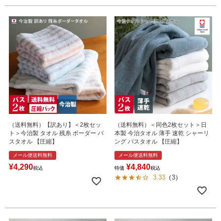
（送料無料）【訳あり】＜2枚セッ
（送料無料）＜同色2枚セット＞日
ト＞今治製 タオル 残糸 ボーダー バ
本製 今治タオル 薄手 速乾 シャーリ
スタオル 【圧縮】
ング バスタオル 【圧縮】
メール便送料無料
メール便送料無料
¥
4,290
¥
4,840
税込
特価
税込
3.33
（
3
）