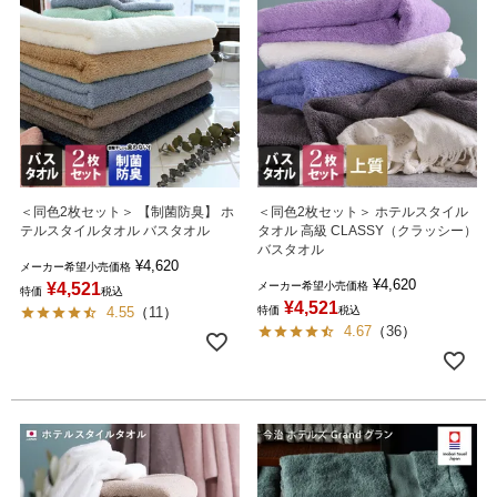
＜同色2枚セット＞ 【制菌防臭】 ホ
＜同色2枚セット＞ ホテルスタイル
テルスタイルタオル バスタオル
タオル 高級 CLASSY（クラッシー）
バスタオル
¥
4,620
メーカー希望小売価格
¥
4,620
¥
4,521
メーカー希望小売価格
特価
税込
¥
4,521
4.55
（
11
）
特価
税込
4.67
（
36
）