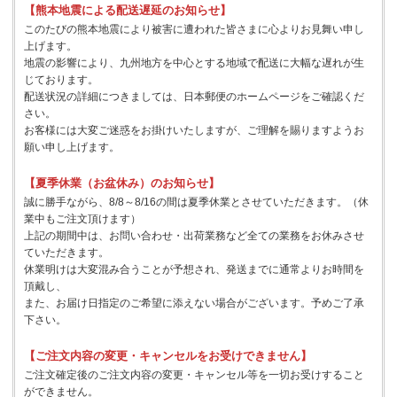
【熊本地震による配送遅延のお知らせ】
このたびの熊本地震により被害に遭われた皆さまに心よりお見舞い申し
上げます。
地震の影響により、九州地方を中心とする地域で配送に大幅な遅れが生
じております。
配送状況の詳細につきましては、日本郵便のホームページをご確認くだ
さい。
お客様には大変ご迷惑をお掛けいたしますが、ご理解を賜りますようお
願い申し上げます。
【夏季休業（お盆休み）のお知らせ】
誠に勝手ながら、8/8～8/16の間は夏季休業とさせていただきます。（休
業中もご注文頂けます）
上記の期間中は、お問い合わせ・出荷業務など全ての業務をお休みさせ
ていただきます。
休業明けは大変混み合うことが予想され、発送までに通常よりお時間を
頂戴し、
また、お届け日指定のご希望に添えない場合がございます。予めご了承
下さい。
【ご注文内容の変更・キャンセルをお受けできません】
ご注文確定後のご注文内容の変更・キャンセル等を一切お受けすること
ができません。