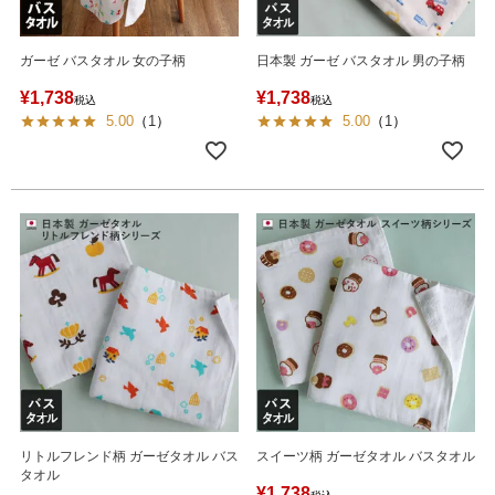
ガーゼ バスタオル 女の子柄
日本製 ガーゼ バスタオル 男の子柄
¥
1,738
¥
1,738
税込
税込
5.00
（
1
）
5.00
（
1
）
リトルフレンド柄 ガーゼタオル バス
スイーツ柄 ガーゼタオル バスタオル
タオル
¥
1,738