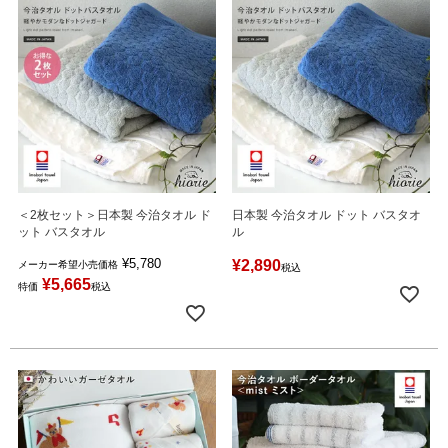
＜2枚セット＞日本製 今治タオル ド
日本製 今治タオル ドット バスタオ
ット バスタオル
ル
¥
5,780
¥
2,890
メーカー希望小売価格
税込
¥
5,665
特価
税込