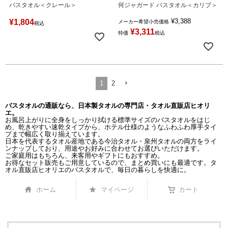
バスタオル＜クレール＞
何ジャガード バスタオル＜カリブ＞
¥
3,388
¥
1,804
メーカー希望小売価格
税込
¥
3,311
特価
税込
1
2
バスタオルの通販なら、日本製タオルの専門店・タオル直販店ヒオリ
エ。
お風呂上がりに全身をしっかり拭ける標準サイズのバスタオルをはじ
め、乾きやすい速乾タイプから、ホテル仕様のようなふわふわ厚手タイ
プまで幅広く取り揃えています。
日本を代表するタオル産地である今治タオル・泉州タオルの両方をライ
ンナップしており、用途やお好みに合わせてお選びいただけます。
ご家庭用はもちろん、来客用やギフトにもおすすめ。
お得なセット販売もご用意しているので、まとめ買いにも最適です。タ
オル直販店ヒオリエのバスタオルで、毎日の暮らしを快適に。
ホーム
マイページ
カート