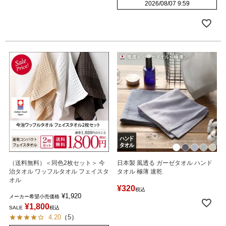
2026/08/07 9:59
（送料無料）＜同色2枚セット＞ 今
日本製 風透る ガーゼタオル ハンド
治タオル ワッフルタオル フェイスタ
タオル 極薄 速乾
オル
¥
320
税込
¥
1,920
メーカー希望小売価格
¥
1,800
SALE
税込
4.20
（
5
）