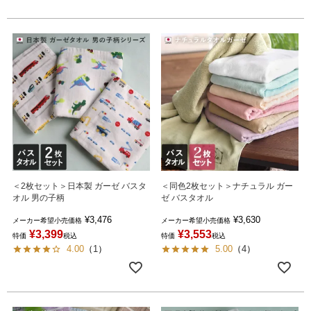
＜2枚セット＞日本製 ガーゼ バスタ
＜同色2枚セット＞ナチュラル ガー
オル 男の子柄
ゼ バスタオル
¥
3,476
¥
3,630
メーカー希望小売価格
メーカー希望小売価格
¥
3,399
¥
3,553
特価
税込
特価
税込
4.00
（
1
）
5.00
（
4
）