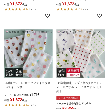
¥
1,672
¥
1,672
特価
税込
特価
税込
4.60
（
5
）
4.78
（
9
）
＜3柄セット＞ ガーゼフェイスタオ
（送料無料）＜プチ柄6枚セット＞
ル/スイーツ柄
ガーゼタオル フェイスタオル 【圧
縮】
¥
1,716
メーカー希望小売価格
メール便送料無料
¥
1,672
特価
税込
¥
3,432
メーカー希望小売価格
4.67
（
3
）
¥
3,355
特価
税込