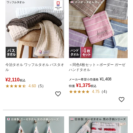
今治タオル ワッフルタオル バスタオ
＜同色4枚セット＞ボーダー ガーゼ
ル
ハンドタオル
¥
1,408
¥
2,110
メーカー希望小売価格
税込
¥
1,375
4.60
（
5
）
特価
税込
4.75
（
4
）