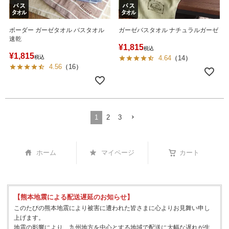
ボーダー ガーゼタオル バスタオル
ガーゼバスタオル ナチュラルガーゼ
速乾
¥
1,815
税込
¥
1,815
税込
4.64
（
14
）
4.56
（
16
）
1
2
3
ホーム
マイページ
カート
【熊本地震による配送遅延のお知らせ】
このたびの熊本地震により被害に遭われた皆さまに心よりお見舞い申し
上げます。
地震の影響により、九州地方を中心とする地域で配送に大幅な遅れが生