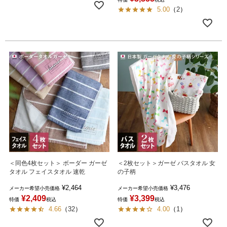
5.00
（
2
）
＜同色4枚セット＞ ボーダー ガーゼ
＜2枚セット＞ガーゼ バスタオル 女
タオル フェイスタオル 速乾
の子柄
¥
2,464
¥
3,476
メーカー希望小売価格
メーカー希望小売価格
¥
2,409
¥
3,399
特価
税込
特価
税込
4.66
（
32
）
4.00
（
1
）