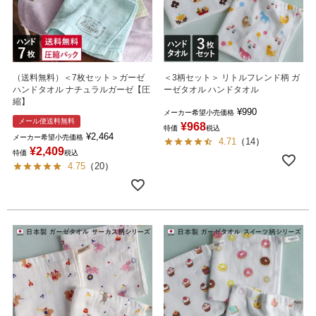
（送料無料）＜7枚セット＞ガーゼ
＜3柄セット＞ リトルフレンド柄 ガ
ハンドタオル ナチュラルガーゼ【圧
ーゼタオル ハンドタオル
縮】
¥
990
メーカー希望小売価格
メール便送料無料
¥
968
特価
税込
¥
2,464
メーカー希望小売価格
4.71
（
14
）
¥
2,409
特価
税込
4.75
（
20
）