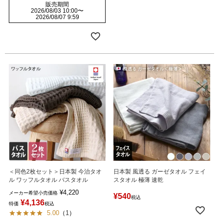
販売期間
2026/08/03 10:00
〜
2026/08/07 9:59
＜同色2枚セット＞日本製 今治タオ
日本製 風透る ガーゼタオル フェイ
ル ワッフルタオル バスタオル
スタオル 極薄 速乾
¥
4,220
メーカー希望小売価格
¥
540
税込
¥
4,136
特価
税込
5.00
（
1
）