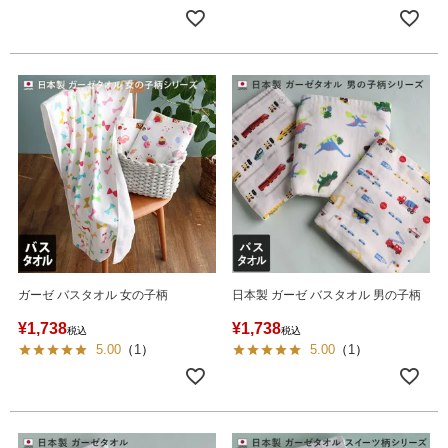
ガーゼ バスタオル 女の子柄
日本製 ガーゼ バスタオル 男の子柄
¥
1,738
¥
1,738
税込
税込
5.00
（
1
）
5.00
（
1
）