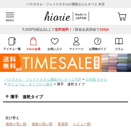
バスタオル・フェイスタオルの通販ならヒオリエ 本店
MENU
5,500円(税込)以上で
送料無料！
/ 新規会員登録で
100pt
アイテム一覧
SALE会場
お気に入り
マイページ
お買物ガイド
コラム
バスタオル・フェイスタオル通販のヒオリエTOP
日本製 タオル
ボリューム・タイプから探す
薄手 速乾タイプ
薄手 速乾タイプ
並び替え
価格が安い順
価格が高い順
新着順
レビュー順