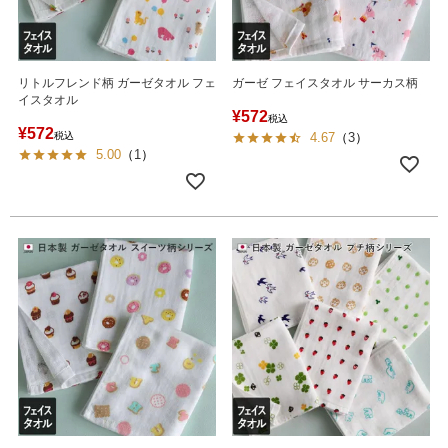
リトルフレンド柄 ガーゼタオル フェ
ガーゼ フェイスタオル サーカス柄
イスタオル
¥
572
税込
¥
572
税込
4.67
（
3
）
5.00
（
1
）