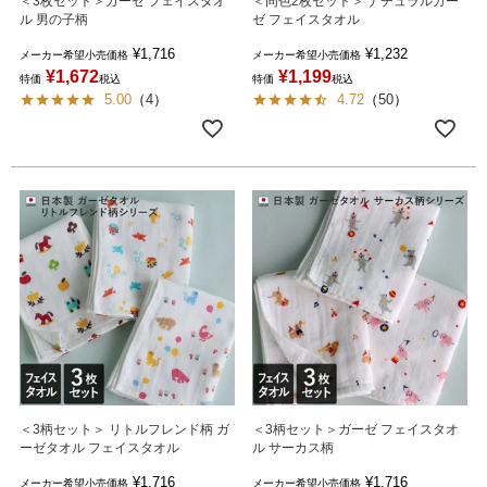
＜3枚セット＞ガーゼ フェイスタオ
＜同色2枚セット＞ ナチュラルガー
ル 男の子柄
ゼ フェイスタオル
¥
1,716
¥
1,232
メーカー希望小売価格
メーカー希望小売価格
¥
1,672
¥
1,199
特価
税込
特価
税込
5.00
（
4
）
4.72
（
50
）
＜3柄セット＞ リトルフレンド柄 ガ
＜3柄セット＞ガーゼ フェイスタオ
ーゼタオル フェイスタオル
ル サーカス柄
¥
1,716
¥
1,716
メーカー希望小売価格
メーカー希望小売価格