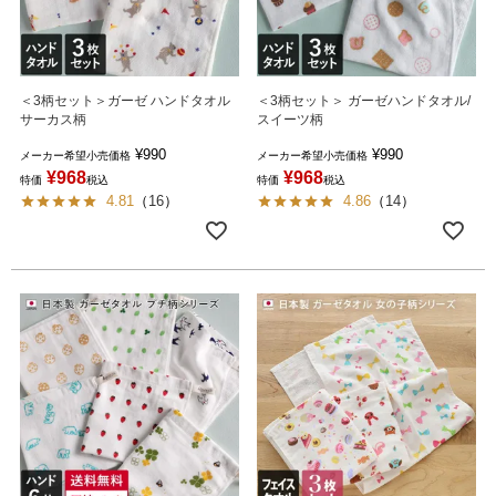
＜3柄セット＞ガーゼ ハンドタオル
＜3柄セット＞ ガーゼハンドタオル/
サーカス柄
スイーツ柄
¥
990
¥
990
メーカー希望小売価格
メーカー希望小売価格
¥
968
¥
968
特価
税込
特価
税込
4.81
（
16
）
4.86
（
14
）