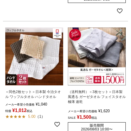
＜同色2枚セット＞日本製 今治タオ
（送料無料）＜3枚セット＞日本製
ル ワッフルタオル ハンドタオル
風透る ガーゼタオル フェイスタオル
極薄 速乾
¥
1,040
メーカー希望小売価格
¥
1,012
¥
1,620
特価
税込
メーカー希望小売価格
5.00
（
1
）
¥
1,500
SALE
税込
販売期間
2026/08/03 10:00
〜