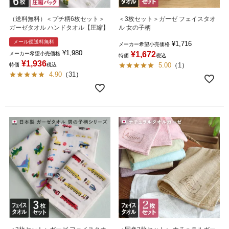
（送料無料）＜プチ柄6枚セット＞
＜3枚セット＞ガーゼ フェイスタオ
ガーゼタオル ハンドタオル【圧縮】
ル 女の子柄
メール便送料無料
¥
1,716
メーカー希望小売価格
¥
1,980
¥
1,672
メーカー希望小売価格
特価
税込
¥
1,936
5.00
（
1
）
特価
税込
4.90
（
31
）