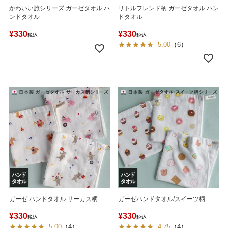
かわいい旅シリーズ ガーゼタオル ハ
リトルフレンド柄 ガーゼタオル ハン
ンドタオル
ドタオル
¥
330
¥
330
税込
税込
5.00
（
6
）
ガーゼ ハンドタオル サーカス柄
ガーゼハンドタオル/スイーツ柄
¥
330
¥
330
税込
税込
5.00
（
4
）
4.75
（
4
）