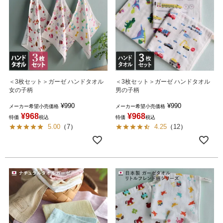
＜3枚セット＞ガーゼ ハンドタオル
＜3枚セット＞ガーゼ ハンドタオル
女の子柄
男の子柄
¥
990
¥
990
メーカー希望小売価格
メーカー希望小売価格
¥
968
¥
968
特価
税込
特価
税込
5.00
（
7
）
4.25
（
12
）