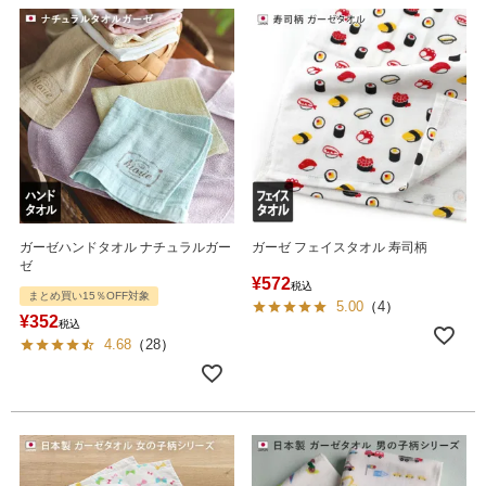
ガーゼハンドタオル ナチュラルガー
ガーゼ フェイスタオル 寿司柄
ゼ
¥
572
税込
まとめ買い15％OFF対象
5.00
（
4
）
¥
352
税込
4.68
（
28
）