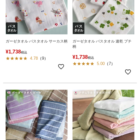
ガーゼタオル バスタオル サーカス柄
ガーゼタオル バスタオル 速乾 プチ
柄
¥
1,738
税込
¥
1,738
4.78
（
9
）
税込
5.00
（
7
）