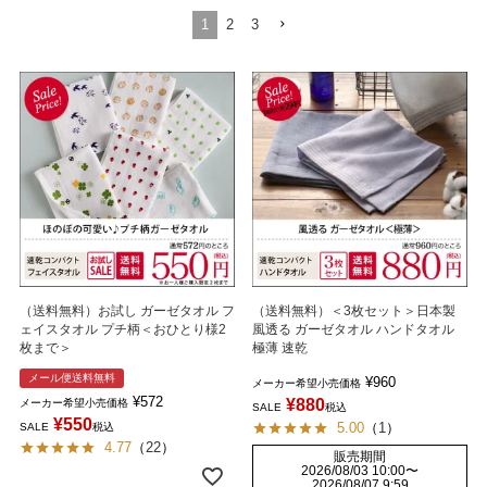
1
2
3
（送料無料）お試し ガーゼタオル フ
（送料無料）＜3枚セット＞日本製
ェイスタオル プチ柄＜おひとり様2
風透る ガーゼタオル ハンドタオル
枚まで＞
極薄 速乾
メール便送料無料
¥
960
メーカー希望小売価格
¥
572
¥
880
メーカー希望小売価格
SALE
税込
¥
550
5.00
（
1
）
SALE
税込
4.77
（
22
）
販売期間
2026/08/03 10:00
〜
2026/08/07 9:59