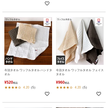
今治タオル ワッフルタオル ハンドタ
今治タオル ワッフルタオル フェイス
オル
タオル
¥
520
¥
960
税込
税込
4.20
（
5
）
4.20
（
5
）