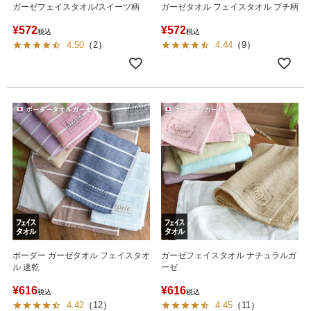
ガーゼフェイスタオル/スイーツ柄
ガーゼタオル フェイスタオル プチ柄
¥
572
¥
572
税込
税込
4.50
（
2
）
4.44
（
9
）
ボーダー ガーゼタオル フェイスタオ
ガーゼフェイスタオル ナチュラルガ
ル 速乾
ーゼ
¥
616
¥
616
税込
税込
4.42
（
12
）
4.45
（
11
）