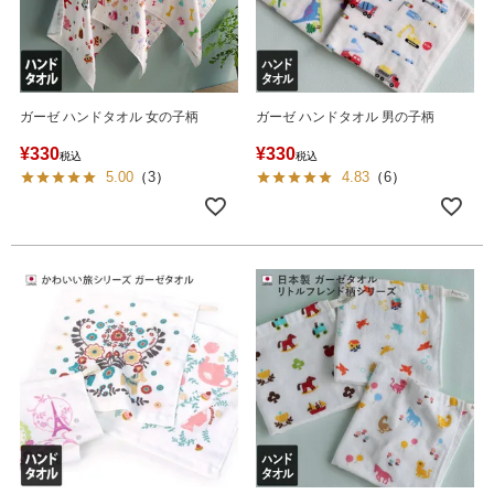
ガーゼ ハンドタオル 女の子柄
ガーゼ ハンドタオル 男の子柄
¥
330
¥
330
税込
税込
5.00
（
3
）
4.83
（
6
）