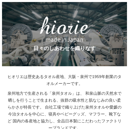
日々のしあわせを織りなす
ヒオリエは歴史あるタオル産地、大阪・泉州で1959年創業のタ
オルメーカーです。
泉州地方で生産される「泉州タオル」は、
和泉山脈の天然水で
晒しを行うことで生まれる、抜群の吸水性と肌なじみの良い柔
らかさが特長です。
自社工場で織り上げた泉州タオルや愛媛の
今治タオルを中心に、寝具やベビーグッズ、マフラー、靴下な
ど
国内の各産地と協力し、全品日本製にこだわったファクトリ
ーブランドです。