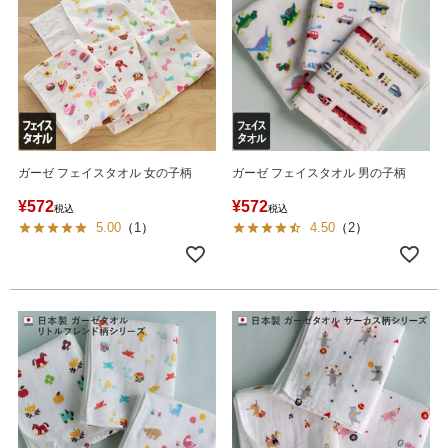
ガーゼ フェイスタオル 女の子柄
ガーゼ フェイスタオル 男の子柄
¥
572
¥
572
税込
税込
5.00
（
1
）
4.50
（
2
）