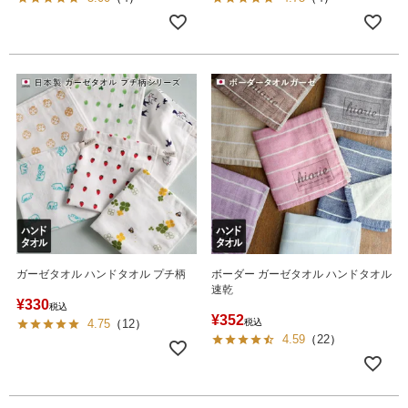
ガーゼタオル ハンドタオル プチ柄
ボーダー ガーゼタオル ハンドタオル
速乾
¥
330
税込
¥
352
4.75
（
12
）
税込
4.59
（
22
）