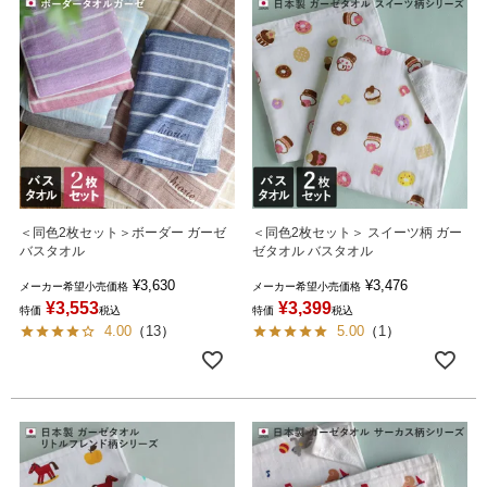
＜同色2枚セット＞ボーダー ガーゼ
＜同色2枚セット＞ スイーツ柄 ガー
バスタオル
ゼタオル バスタオル
¥
3,630
¥
3,476
メーカー希望小売価格
メーカー希望小売価格
¥
3,553
¥
3,399
特価
税込
特価
税込
4.00
（
13
）
5.00
（
1
）