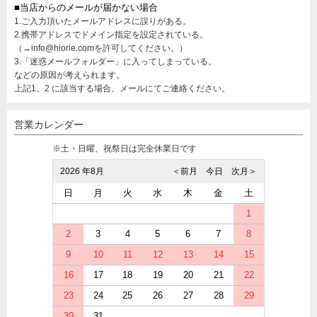
■当店からのメールが届かない場合
1.ご入力頂いたメールアドレスに誤りがある。
2.携帯アドレスでドメイン指定を設定されている。
（→info@hiorie.comを許可してください。）
3.「迷惑メールフォルダー」に入ってしまっている。
などの原因が考えられます。
上記1、2 に該当する場合、メールにてご連絡ください。
営業カレンダー
※土・日曜、祝祭日は完全休業日です
2026 年8月
＜前月
今日
次月＞
日
月
火
水
木
金
土
1
2
3
4
5
6
7
8
9
10
11
12
13
14
15
16
17
18
19
20
21
22
23
24
25
26
27
28
29
30
31