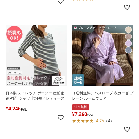
日本製 ストレッチ ボーダー 産前産
（送料無料）バスローブ 表ガーゼ プ
後対応Tシャツ 七分袖／レディース
レーン ルームウェア
送料無料
¥
4,246
税込
¥
7,260
税込
4.25
（
4
）