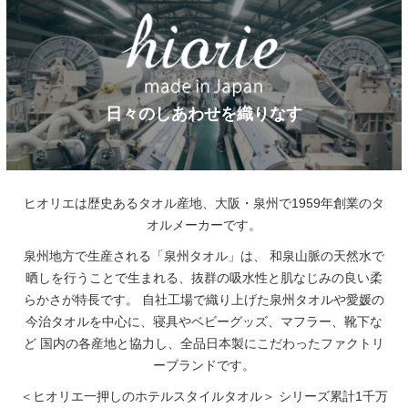
日々のしあわせを織りなす
ヒオリエは歴史あるタオル産地、大阪・泉州で1959年創業のタ
オルメーカーです。
泉州地方で生産される「泉州タオル」は、
和泉山脈の天然水で
晒しを行うことで生まれる、抜群の吸水性と肌なじみの良い柔
らかさが特長です。
自社工場で織り上げた泉州タオルや愛媛の
今治タオルを中心に、寝具やベビーグッズ、マフラー、靴下な
ど
国内の各産地と協力し、全品日本製にこだわったファクトリ
ーブランドです。
＜ヒオリエ一押しのホテルスタイルタオル＞
シリーズ累計1千万