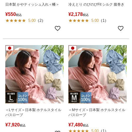
日本製 かやティッシュ入れ＜幡＞
冷えとり のびのびFit シルク 腹巻き
¥
550
¥
2,178
税込
税込
5.00
（
2
）
5.00
（
1
）
＜Lサイズ＞日本製 ホテルスタイル
＜Mサイズ＞日本製 ホテルスタイル
バスローブ
バスローブ
¥
7,920
¥
7,480
税込
税込
5.00
（
1
）