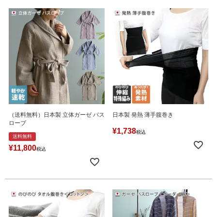
（送料無料）日本製 立体ガーゼ バス
日本製 発熱 薄手腹巻き
ローブ
¥
1,738
税込
送料無料
¥
11,800
税込