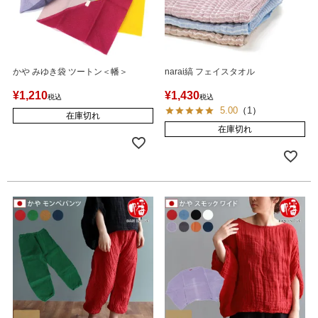
かや みゆき袋 ツートン＜幡＞
narai縞 フェイスタオル
¥
1,210
¥
1,430
税込
税込
5.00
（
1
）
在庫切れ
在庫切れ