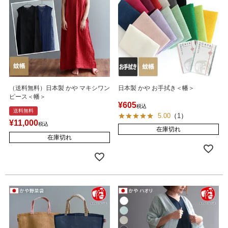
（送料無料）日本製 かや マキシワン
日本製 かや お手拭き＜幡＞
ピース＜幡＞
¥
605
税込
送料無料
5.00
（
1
）
¥
11,000
税込
在庫切れ
在庫切れ