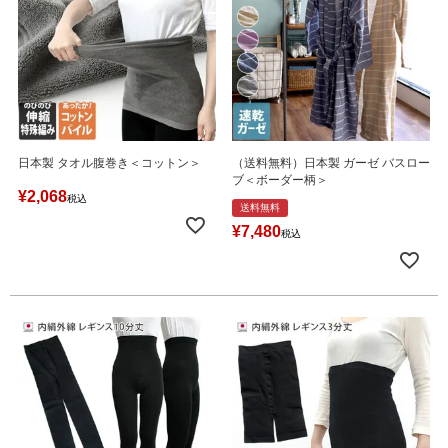
日本製 タオル腹巻き＜コットン＞
（送料無料）日本製 ガーゼ バスロー
ブ＜ボーダー柄＞
¥
2,068
税込
送料無料
¥
7,480
税込