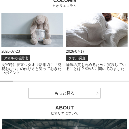
COLUMN
ヒオリエコラム
3
2026-07-17
2026-07-0
活用法
タオル調査
タオル調
役立つタオル活用術！「簡
睡眠の質を高めるために実践してい
タオルの
」の作り方と知っておきた
ることは？805人に聞いてみました
結果から
ト
ト
もっと見る
ABOUT
ヒオリエについて