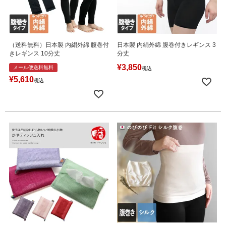
（送料無料）日本製 内絹外綿 腹巻付
日本製 内絹外綿 腹巻付きレギンス 3
きレギンス 10分丈
分丈
¥
3,850
メール便送料無料
税込
¥
5,610
税込