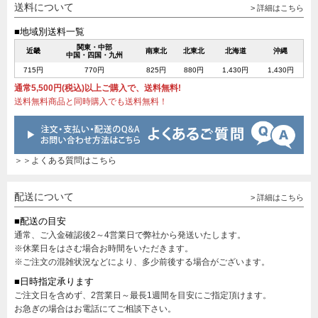
送料について
> 詳細はこちら
■地域別送料一覧
関東・中部
近畿
南東北
北東北
北海道
沖縄
中国・四国・九州
715円
770円
825円
880円
1,430円
1,430円
通常5,500円(税込)以上ご購入で、送料無料!
送料無料商品と同時購入でも送料無料！
＞＞よくある質問はこちら
配送について
> 詳細はこちら
■配送の目安
通常、ご入金確認後2～4営業日で弊社から発送いたします。
※休業日をはさむ場合お時間をいただきます。
※ご注文の混雑状況などにより、多少前後する場合がございます。
■日時指定承ります
ご注文日を含めず、2営業日～最長1週間を目安にご指定頂けます。
お急ぎの場合はお電話にてご相談下さい。