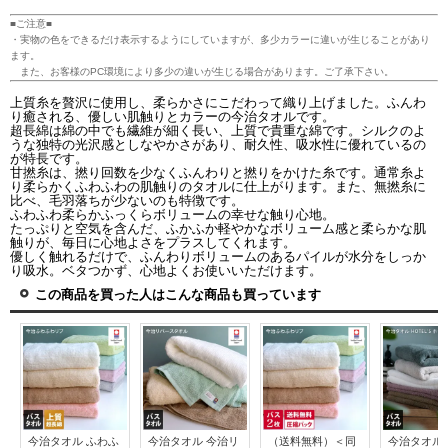
■ご注意■
・実物の色をできるだけ表示するようにしていますが、多少カラーに違いが生じることがあり
ます。
また、お客様のPC環境により多少の違いが生じる場合があります。ご了承下さい。
上質糸を贅沢に使用し、柔らかさにこだわって織り上げました。ふんわ
り癒される、優しい肌触りとカラーの今治タオルです。
超長綿は綿の中でも繊維が細く長い、上質で貴重な綿です。シルクのよ
うな独特の光沢感としなやかさがあり、耐久性、吸水性に優れているの
が特長です。
甘撚糸は、撚り回数を少なくふんわりと撚りをかけた糸です。通常糸よ
り柔らかくふわふわの肌触りのタオルに仕上がります。また、無撚糸に
比べ、毛羽落ちが少ないのも特徴です。
ふわふわ柔らかふっくらボリュームの幸せな触り心地。
たっぷりと空気を含んだ、ふかふか軽やかなボリューム感と柔らかな肌
触りが、毎日に心地よさをプラスしてくれます。
優しく触れるだけで、ふんわりボリュームのあるパイルが水分をしっか
り吸水。ベタつかず、心地よくお使いいただけます。
この商品を買った人はこんな商品も買っています
今治タオル ふわふ
今治タオル 今治リ
（送料無料）＜同
今治タオル 