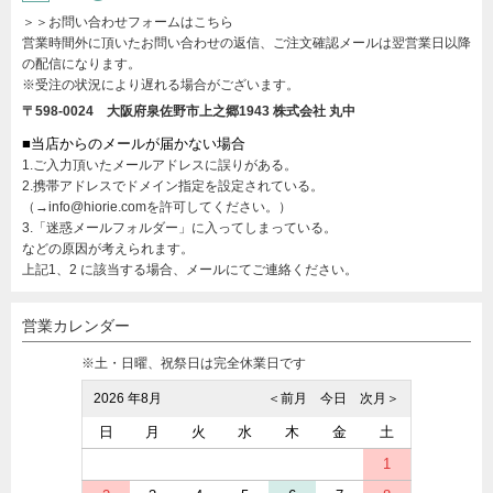
＞＞お問い合わせフォームはこちら
営業時間外に頂いたお問い合わせの返信、ご注文確認メールは翌営業日以降
の配信になります。
※受注の状況により遅れる場合がございます。
〒598-0024 大阪府泉佐野市上之郷1943
株式会社 丸中
■当店からのメールが届かない場合
1.ご入力頂いたメールアドレスに誤りがある。
2.携帯アドレスでドメイン指定を設定されている。
（→info@hiorie.comを許可してください。）
3.「迷惑メールフォルダー」に入ってしまっている。
などの原因が考えられます。
上記1、2 に該当する場合、メールにてご連絡ください。
営業カレンダー
※土・日曜、祝祭日は完全休業日です
2026 年8月
＜前月
今日
次月＞
日
月
火
水
木
金
土
1