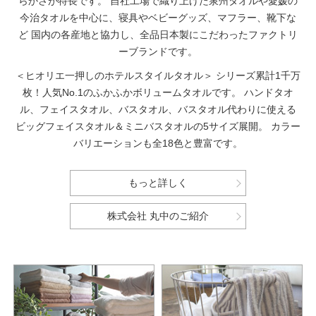
らかさが特長です。
自社工場で織り上げた泉州タオルや愛媛の
今治タオルを中心に、寝具やベビーグッズ、マフラー、靴下な
ど
国内の各産地と協力し、全品日本製にこだわったファクトリ
ーブランドです。
＜ヒオリエ一押しのホテルスタイルタオル＞
シリーズ累計1千万
枚！人気No.1のふかふかボリュームタオルです。
ハンドタオ
ル、フェイスタオル、バスタオル、バスタオル代わりに使える
ビッグフェイスタオル＆ミニバスタオルの5サイズ展開。
カラー
バリエーションも全18色と豊富です。
もっと詳しく
株式会社 丸中のご紹介