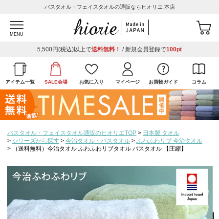
バスタオル・フェイスタオルの通販ならヒオリエ 本店
MENU
5,500円(税込)以上で
送料無料！
/ 新規会員登録で
100pt
アイテム一覧
SALE会場
お気に入り
マイページ
お買物ガイド
コラム
バスタオル・フェイスタオル通販のヒオリエTOP
日本製 タオル
シリーズから探す
今治タオル・バスタオル
ふわふわリブ 今治タオル
（送料無料）今治タオル ふわふわリブタオル バスタオル 【圧縮】