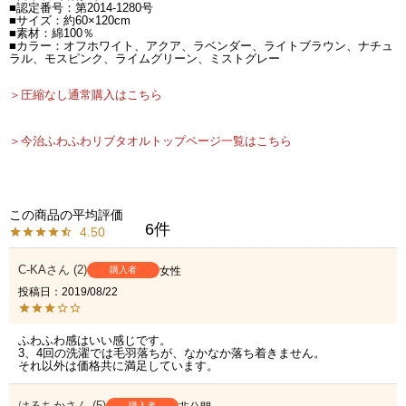
■認定番号：第2014-1280号
■サイズ：約60×120cm
■素材：綿100％
■カラー：オフホワイト、アクア、ラベンダー、ライトブラウン、ナチュ
ラル、モスピンク、ライムグリーン、ミストグレー
＞圧縮なし通常購入はこちら
＞今治ふわふわリブタオルトップページ一覧はこちら
6
4.50
C-KA
2
購入者
女性
投稿日
2019/08/22
ふわふわ感はいい感じです。

3、4回の洗濯では毛羽落ちが、なかなか落ち着きません。

それ以外は価格共に満足しています。
はるちか
5
購入者