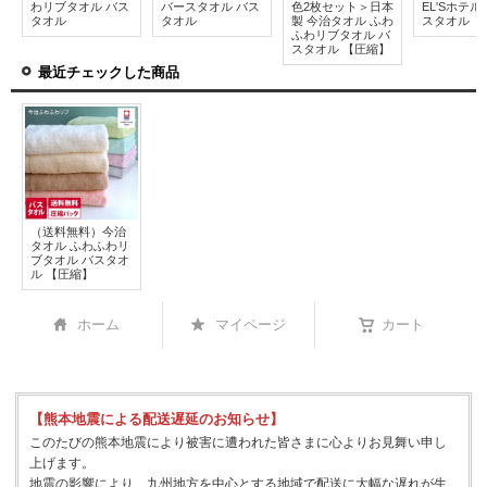
わリブタオル バス
バースタオル バス
色2枚セット＞日本
EL'Sホテ
タオル
タオル
製 今治タオル ふわ
スタオル
ふわリブタオル バ
スタオル 【圧縮】
最近チェックした商品
（送料無料）今治
タオル ふわふわリ
ブタオル バスタオ
ル 【圧縮】
ホーム
マイページ
カート
【熊本地震による配送遅延のお知らせ】
このたびの熊本地震により被害に遭われた皆さまに心よりお見舞い申し
上げます。
地震の影響により、九州地方を中心とする地域で配送に大幅な遅れが生