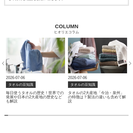
COLUMN
ヒオリエコラム
2026-07-06
2026-07-06
2
タオルの豆知識
タオルの豆知識
な
毎日使うタオルの歴史！世界での
タオルの2大産地「今治・泉州」
発展や日本の2大産地の歴史など
の特徴は？製法の違いも含めて解
も解説
説