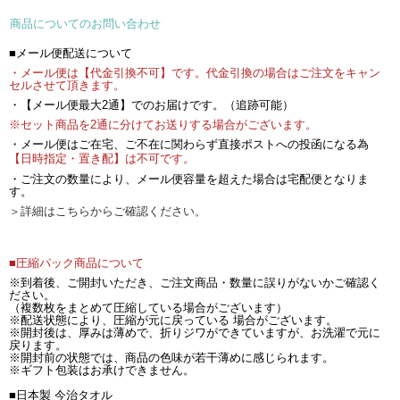
商品についてのお問い合わせ
■メール便配送について
・メール便は【代金引換不可】です。代金引換の場合はご注文をキャン
セルさせて頂きます。
・【メール便最大2通】でのお届けです。（追跡可能）
※セット商品を2通に分けてお送りする場合がございます。
・メール便はご在宅、ご不在に関わらず直接ポストへの投函になる為
【日時指定・置き配】は不可です。
・ご注文の数量により、メール便容量を超えた場合は宅配便となりま
す。
＞詳細はこちらからご確認ください。
■圧縮パック商品について
※到着後、ご開封いただき、ご注文商品・数量に誤りがないかご確認く
ださい。
（複数枚をまとめて圧縮している場合がございます）
※配送状態により、圧縮が元に戻っている 場合がございます。
※開封後は、厚みは薄めで、折りジワができていますが、お洗濯で元に
戻ります。
※開封前の状態では、商品の色味が若干薄めに感じられます。
※ギフト包装はお承けできません。
■日本製 今治タオル