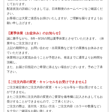
じております。
配送状況の詳細につきましては、日本郵便のホームページをご確認くだ
さい。
お客様には大変ご迷惑をお掛けいたしますが、ご理解を賜りますようお
願い申し上げます。
【夏季休業（お盆休み）のお知らせ】
誠に勝手ながら、8/8～8/16の間は夏季休業とさせていただきます。（休
業中もご注文頂けます）
上記の期間中は、お問い合わせ・出荷業務など全ての業務をお休みさせ
ていただきます。
休業明けは大変混み合うことが予想され、発送までに通常よりお時間を
頂戴し、
また、お届け日指定のご希望に添えない場合がございます。予めご了承
下さい。
【ご注文内容の変更・キャンセルをお受けできません】
ご注文確定後のご注文内容の変更・キャンセル等を一切お受けすること
ができません。
またご注文時に注文内容の変更のご要望を備考欄に記入されましてもお
受けすることができませんので、ご了承ください。
ご注文の際は、送付先・支払い方法・ご注文内容（カラーや数量など）
を十分にご確認をお願い致します。