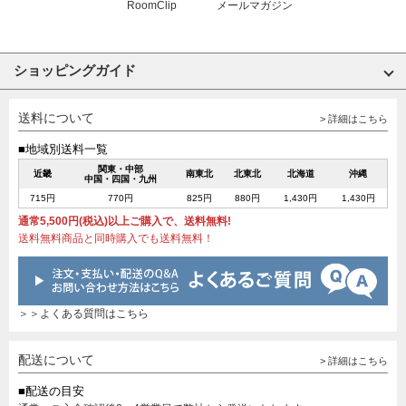
RoomClip
メールマガジン
ショッピングガイド
送料について
> 詳細はこちら
■地域別送料一覧
関東・中部
近畿
南東北
北東北
北海道
沖縄
中国・四国・九州
715円
770円
825円
880円
1,430円
1,430円
通常5,500円(税込)以上ご購入で、送料無料!
送料無料商品と同時購入でも送料無料！
＞＞よくある質問はこちら
配送について
> 詳細はこちら
■配送の目安