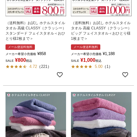
（送料無料）お試し ホテルスタイル
（送料無料）お試し ホテルスタイル
タオル 高級 CLASSY（クラッシー）
タオル 高級 CLASSY（クラッシー）
スタンダード フェイスタオル＜おひ
ビッグ フェイスタオル＜おひとり様
とり様2枚まで＞
1枚まで＞
メール便送料無料
メール便送料無料
¥
858
¥
1,188
メーカー希望小売価格
メーカー希望小売価格
¥
800
¥
1,000
SALE
税込
SALE
税込
4.72
（
221
）
5.00
（
1
）