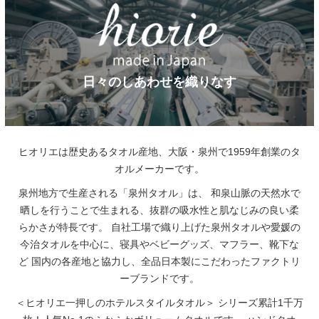
日々のしあわせを織りなす
ヒオリエは歴史あるタオル産地、大阪・泉州で1959年創業のタ
オルメーカーです。
泉州地方で生産される「泉州タオル」は、
和泉山脈の天然水で
晒しを行うことで生まれる、抜群の吸水性と肌なじみの良い柔
らかさが特長です。
自社工場で織り上げた泉州タオルや愛媛の
今治タオルを中心に、寝具やベビーグッズ、マフラー、靴下な
ど
国内の各産地と協力し、全品日本製にこだわったファクトリ
ーブランドです。
＜ヒオリエ一押しのホテルスタイルタオル＞
シリーズ累計1千万