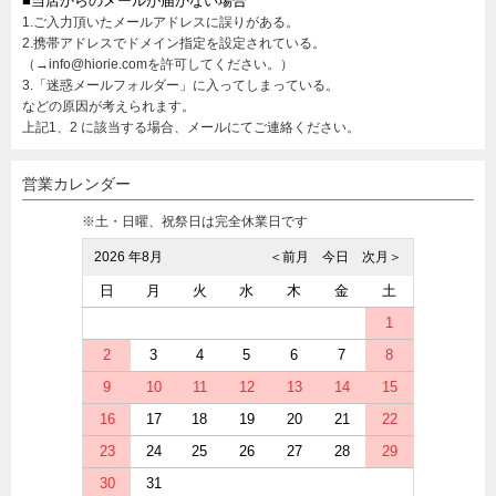
■当店からのメールが届かない場合
1.ご入力頂いたメールアドレスに誤りがある。
2.携帯アドレスでドメイン指定を設定されている。
（→info@hiorie.comを許可してください。）
3.「迷惑メールフォルダー」に入ってしまっている。
などの原因が考えられます。
上記1、2 に該当する場合、メールにてご連絡ください。
営業カレンダー
※土・日曜、祝祭日は完全休業日です
2026 年8月
＜前月
今日
次月＞
日
月
火
水
木
金
土
1
2
3
4
5
6
7
8
9
10
11
12
13
14
15
16
17
18
19
20
21
22
23
24
25
26
27
28
29
30
31