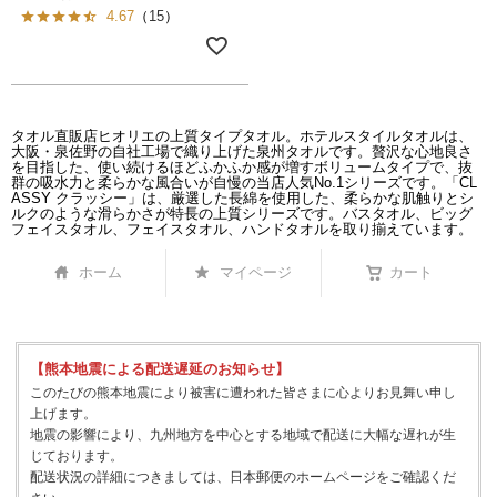
4.67
（
15
）
タオル直販店ヒオリエの上質タイプタオル。ホテルスタイルタオルは、
大阪・泉佐野の自社工場で織り上げた泉州タオルです。贅沢な心地良さ
を目指した、使い続けるほどふかふか感が増すボリュームタイプで、抜
群の吸水力と柔らかな風合いが自慢の当店人気No.1シリーズです。「CL
ASSY クラッシー」は、厳選した長綿を使用した、柔らかな肌触りとシ
ルクのような滑らかさが特長の上質シリーズです。バスタオル、ビッグ
フェイスタオル、フェイスタオル、ハンドタオルを取り揃えています。
ホーム
マイページ
カート
【熊本地震による配送遅延のお知らせ】
このたびの熊本地震により被害に遭われた皆さまに心よりお見舞い申し
上げます。
地震の影響により、九州地方を中心とする地域で配送に大幅な遅れが生
じております。
配送状況の詳細につきましては、日本郵便のホームページをご確認くだ