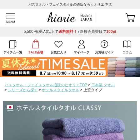
バスタオル・フェイスタオルの通販ならヒオリエ 本店
MENU
5,500円(税込)以上で
送料無料！
/ 新規会員登録で
100pt
アイテム一覧
SALE会場
お気に入り
マイページ
お買物ガイド
コラム
バスタオル・フェイスタオル通販のヒオリエTOP
日本製 タオル
シリーズから探す
ホテルスタイルタオル
上質タイプ