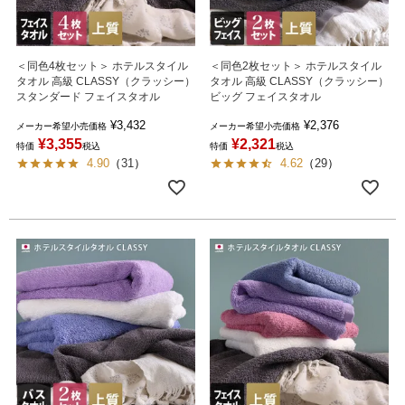
＜同色4枚セット＞ ホテルスタイル
＜同色2枚セット＞ ホテルスタイル
タオル 高級 CLASSY（クラッシー）
タオル 高級 CLASSY（クラッシー）
スタンダード フェイスタオル
ビッグ フェイスタオル
¥
3,432
¥
2,376
メーカー希望小売価格
メーカー希望小売価格
¥
3,355
¥
2,321
特価
税込
特価
税込
4.90
（
31
）
4.62
（
29
）