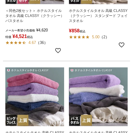
＜同色2枚セット＞ ホテルスタイル
ホテルスタイルタオル 高級 CLASSY
タオル 高級 CLASSY（クラッシー）
（クラッシー） スタンダード フェイ
バスタオル
スタオル
¥
4,620
¥
858
メーカー希望小売価格
税込
¥
4,521
5.00
（
2
）
特価
税込
4.67
（
36
）
ホテルスタイルタオル 高級 CLASSY
ホテルスタイルタオル 高級 CLASSY