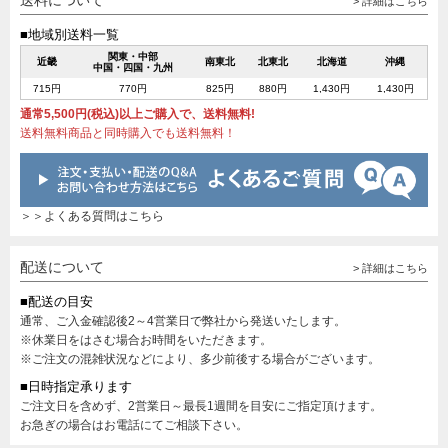
送料について
> 詳細はこちら
■地域別送料一覧
関東・中部
近畿
南東北
北東北
北海道
沖縄
中国・四国・九州
715円
770円
825円
880円
1,430円
1,430円
通常5,500円(税込)以上ご購入で、送料無料!
送料無料商品と同時購入でも送料無料！
＞＞よくある質問はこちら
配送について
> 詳細はこちら
■配送の目安
通常、ご入金確認後2～4営業日で弊社から発送いたします。
※休業日をはさむ場合お時間をいただきます。
※ご注文の混雑状況などにより、多少前後する場合がございます。
■日時指定承ります
ご注文日を含めず、2営業日～最長1週間を目安にご指定頂けます。
お急ぎの場合はお電話にてご相談下さい。