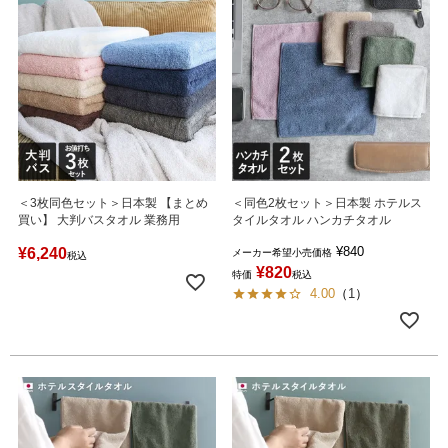
＜3枚同色セット＞日本製 【まとめ
＜同色2枚セット＞日本製 ホテルス
買い】 大判バスタオル 業務用
タイルタオル ハンカチタオル
¥
840
¥
6,240
メーカー希望小売価格
税込
¥
820
特価
税込
4.00
（
1
）