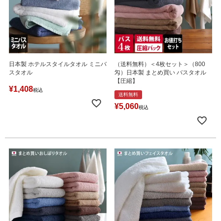
日本製 ホテルスタイルタオル ミニバ
（送料無料）＜4枚セット＞（800
スタオル
匁）日本製 まとめ買い バスタオル
【圧縮】
¥
1,408
税込
送料無料
¥
5,060
税込