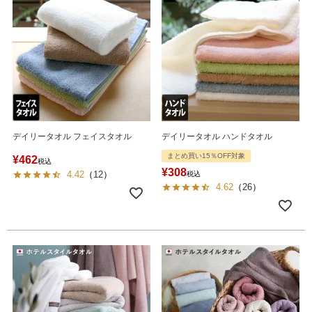
デイリータオル フェイスタオル
デイリータオル ハンドタオル
まとめ買い15％OFF対象
¥
462
税込
¥
308
4.42
（
12
）
税込
4.62
（
26
）