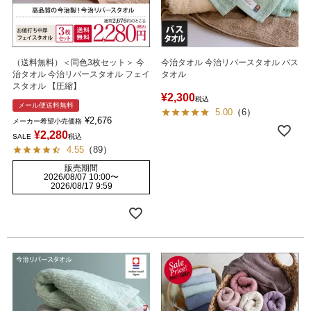
（送料無料）＜同色3枚セット＞ 今
今治タオル 今治リバースタオル バス
治タオル 今治リバースタオル フェイ
タオル
スタオル 【圧縮】
¥
2,300
税込
メール便送料無料
5.00
（
6
）
¥
2,676
メーカー希望小売価格
¥
2,280
SALE
税込
4.55
（
89
）
販売期間
2026/08/07 10:00
〜
2026/08/17 9:59