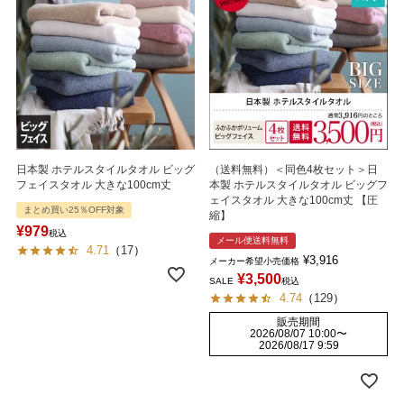
日本製 ホテルスタイルタオル ビッグ
（送料無料）＜同色4枚セット＞日
フェイスタオル 大きな100cm丈
本製 ホテルスタイルタオル ビッグフ
ェイスタオル 大きな100cm丈 【圧
まとめ買い25％OFF対象
縮】
¥
979
税込
メール便送料無料
4.71
（
17
）
¥
3,916
メーカー希望小売価格
¥
3,500
SALE
税込
4.74
（
129
）
販売期間
2026/08/07 10:00
〜
2026/08/17 9:59