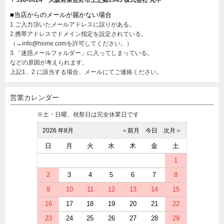
〒598-0024 大阪府泉佐野市上之郷1943
株式会社 丸中
■当店からのメールが届かない場合
1.ご入力頂いたメールアドレスに誤りがある。
2.携帯アドレスでドメイン指定を設定されている。
（→info@hiorie.comを許可してください。）
3.「迷惑メールフォルダー」に入ってしまっている。
などの原因が考えられます。
上記1、2 に該当する場合、メールにてご連絡ください。
営業カレンダー
※土・日曜、祝祭日は完全休業日です
2026 年8月
＜前月
今日
次月＞
日
月
火
水
木
金
土
1
2
3
4
5
6
7
8
9
10
11
12
13
14
15
16
17
18
19
20
21
22
23
24
25
26
27
28
29