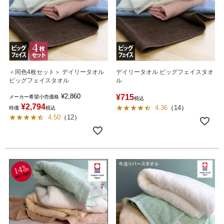
＜同色4枚セット＞ デイリータオル
デイリータオル ビッグフェイスタオ
ビッグフェイスタオル
ル
¥
2,860
¥
715
メーカー希望小売価格
税込
¥
2,794
4.36
（
14
）
特価
税込
4.50
（
12
）