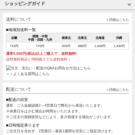
ショッピングガイド
送料について
> 詳細はこちら
■地域別送料一覧
関東・中部
近畿
南東北
北東北
北海道
沖縄
中国・四国・九州
715円
770円
825円
880円
1,430円
1,430円
通常5,500円(税込)以上ご購入で、送料無料!
送料無料商品と同時購入でも送料無料！
＞＞よくある質問はこちら
配送について
> 詳細はこちら
■配送の目安
通常、ご入金確認後2～4営業日で弊社から発送いたします。
※休業日をはさむ場合お時間をいただきます。
※ご注文の混雑状況などにより、多少前後する場合がございます。
■日時指定承ります
ご注文日を含めず、2営業日～最長1週間を目安にご指定頂けます。