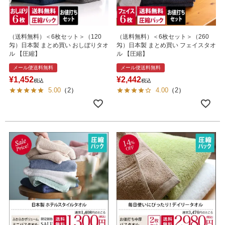
（送料無料）＜6枚セット＞（120
（送料無料）＜6枚セット＞（260
匁）日本製 まとめ買い おしぼりタオ
匁）日本製 まとめ買い フェイスタオ
ル 【圧縮】
ル 【圧縮】
メール便送料無料
メール便送料無料
¥
1,452
¥
2,442
税込
税込
5.00
（
2
）
4.00
（
2
）