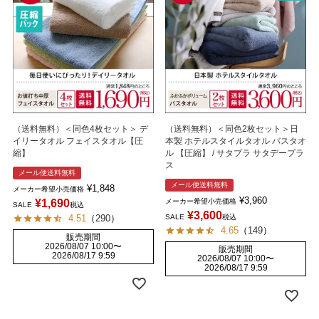
（送料無料）＜同色4枚セット＞ デ
（送料無料）＜同色2枚セット＞日
イリータオル フェイスタオル【圧
本製 ホテルスタイルタオル バスタオ
縮】
ル 【圧縮】 / サタプラ サタデープラ
ス
メール便送料無料
メール便送料無料
¥
1,848
メーカー希望小売価格
¥
3,960
¥
1,690
メーカー希望小売価格
SALE
税込
¥
3,600
4.51
（
290
）
SALE
税込
4.65
（
149
）
販売期間
2026/08/07 10:00
〜
販売期間
2026/08/17 9:59
2026/08/07 10:00
〜
2026/08/17 9:59