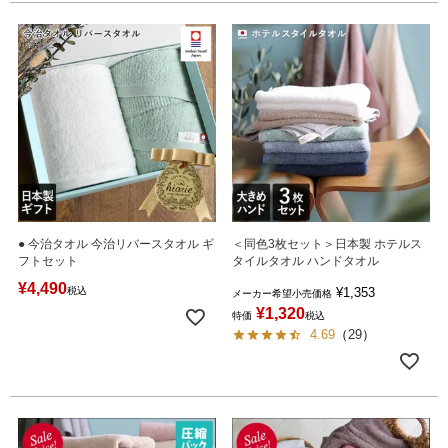
● 今治タオル 今治リバースタオル ギ
＜同色3枚セット＞日本製 ホテルス
フトセット
タイルタオル ハンドタオル
¥
4,490
税込
¥
1,353
メーカー希望小売価格
¥
1,320
特価
税込
4.69
（
29
）