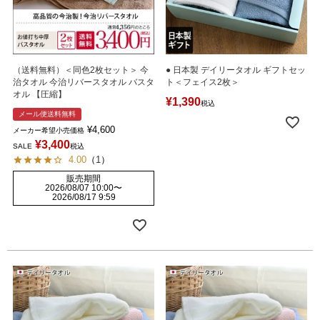
（送料無料）＜同色2枚セット＞ 今
● 日本製 デイリータオル ギフトセッ
治タオル 今治リバースタオル バスタ
ト＜フェイス2枚＞
オル 【圧縮】
¥
1,390
税込
メール便送料無料
¥
4,600
メーカー希望小売価格
¥
3,400
SALE
税込
4.00
（
1
）
販売期間
2026/08/07 10:00
〜
2026/08/17 9:59