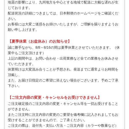
地震の影響により、九州地方を中心とする地域で配送に大幅な遅れが生
じております。
配送状況の詳細につきましては、日本郵便のホームページをご確認くだ
さい。
お客様には大変ご迷惑をお掛けいたしますが、ご理解を賜りますようお
願い申し上げます。
【夏季休業（お盆休み）のお知らせ】
誠に勝手ながら、8/8～8/16の間は夏季休業とさせていただきます。（休
業中もご注文頂けます）
上記の期間中は、お問い合わせ・出荷業務など全ての業務をお休みさせ
ていただきます。
休業明けは大変混み合うことが予想され、発送までに通常よりお時間を
頂戴し、
また、お届け日指定のご希望に添えない場合がございます。予めご了承
下さい。
【ご注文内容の変更・キャンセルをお受けできません】
ご注文確定後のご注文内容の変更・キャンセル等を一切お受けすること
ができません。
またご注文時に注文内容の変更のご要望を備考欄に記入されましてもお
受けすることができませんので、ご了承ください。
ご注文の際は、送付先・支払い方法・ご注文内容（カラーや数量など）