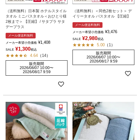
（送料無料）日本製 ホテルスタイル
（送料無料）＜同色2枚セット＞ デ
タオル ミニバスタオル＜おひとり様
イリータオル バスタオル 【圧縮】
2枚まで＞ 【圧縮】 / サタプラ サタ
メール便送料無料
デープラス
¥
3,476
メーカー希望小売価格
メール便送料無料
¥
2,980
SALE
税込
¥
1,408
メーカー希望小売価格
5.00
（
1
）
¥
1,300
SALE
税込
販売期間
4.64
（
14
）
2026/08/07 10:00
〜
2026/08/17 9:59
販売期間
2026/08/07 10:00
〜
2026/08/17 9:59