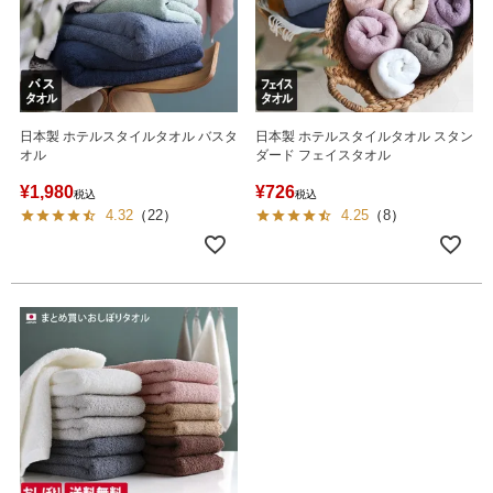
日本製 ホテルスタイルタオル バスタ
日本製 ホテルスタイルタオル スタン
オル
ダード フェイスタオル
¥
1,980
¥
726
税込
税込
4.32
（
22
）
4.25
（
8
）