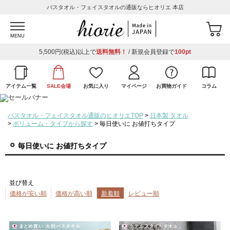
バスタオル・フェイスタオルの通販ならヒオリエ 本店
MENU
5,500円(税込)以上で
送料無料！
/ 新規会員登録で
100pt
アイテム一覧
SALE会場
お気に入り
マイページ
お買物ガイド
コラム
バスタオル・フェイスタオル通販のヒオリエTOP
日本製 タオル
ボリューム・タイプから探す
毎日使いに お値打ちタイプ
毎日使いに お値打ちタイプ
並び替え
価格が安い順
価格が高い順
新着順
レビュー順