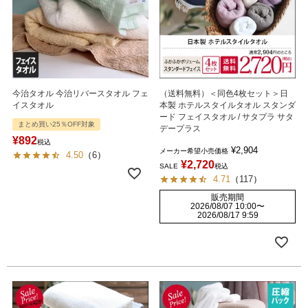
今治タオル 今治リバースタオル フェ
（送料無料）＜同色4枚セット＞日
イスタオル
本製 ホテルスタイルタオル スタンダ
ード フェイスタオル / サタプラ サタ
まとめ買い25％OFF対象
デープラス
¥
892
税込
¥
2,904
メーカー希望小売価格
4.50
（
6
）
¥
2,720
SALE
税込
4.71
（
117
）
販売期間
2026/08/07 10:00
〜
2026/08/17 9:59