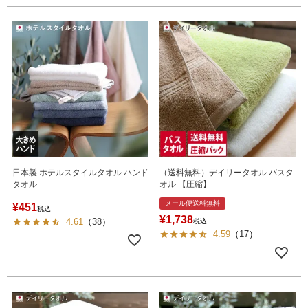
日本製 ホテルスタイルタオル ハンド
（送料無料）デイリータオル バスタ
タオル
オル 【圧縮】
メール便送料無料
¥
451
税込
¥
1,738
4.61
（
38
）
税込
4.59
（
17
）