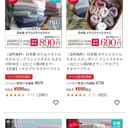
（送料無料）日本製 ホテルスタイル
（送料無料）日本製 ホテルスタイル
タオル ビッグフェイスタオル 大きな
タオル スタンダード フェイスタオル
100cm丈＜おひとり様2枚まで＞
＜おひとり様2枚まで＞ / サタプラ
【圧縮】 / サタプラ サタデープラス
サタデープラス
メール便送料無料
メール便送料無料
¥
979
¥
726
メーカー希望小売価格
メーカー希望小売価格
¥
890
¥
690
SALE
税込
SALE
税込
4.72
（
1097
）
4.71
（
823
）