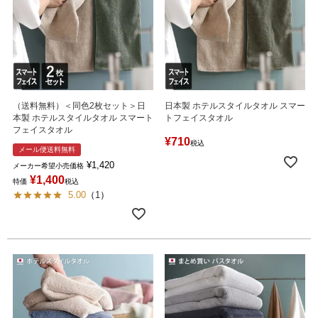
（送料無料）＜同色2枚セット＞日
日本製 ホテルスタイルタオル スマー
本製 ホテルスタイルタオル スマート
トフェイスタオル
フェイスタオル
¥
710
税込
メール便送料無料
¥
1,420
メーカー希望小売価格
¥
1,400
特価
税込
5.00
（
1
）