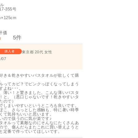
オル
7-355号
×125cm
5
0
購入者
東京都
20代
女性
/07
好き＆乾きやすいバスタオルが欲しくて購


ルってカビ？でピンクっぽくなってしまう
よね･･･。

、薄い！と驚きました。こんな薄いバスタ
！と。（悪口じゃないです！乾きやすいタ
たので）

でしまいやすいというところも良いです。

ぽこ、さらっとした感触も、特に暑い時季
くて気持ちいいと思います。

いので扱うのに気が楽です♪

タオルって素敵なのにそんなにたくさんあ
ので、傷んだらまたこれに買い替えようと
と定番で作っていてほしいです。