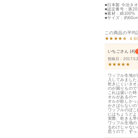
■日本製 今治タ
■認定番号：第201
■素材：綿100%
■サイズ：約60cm
4.6
いちご
4
投稿日
2017/12
ワッフル生地が
入してみました。
乾きにくいタオ
のが困りものです
これは届いた時
オルがあるのー
オルが欲しかっ
かさばらないの
ワッフルのぽこ
にはちょうどよ
実際、乾きも早
ワッフル生地の
るわけじゃない
思うので、ずっ