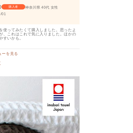
4
購入者
神奈川県
40代
女性
/01
を使ってみたくて購入しました。思ったよ
が、これはこれで気に入りました。ほかの
やすいかも。
ューを見る
く