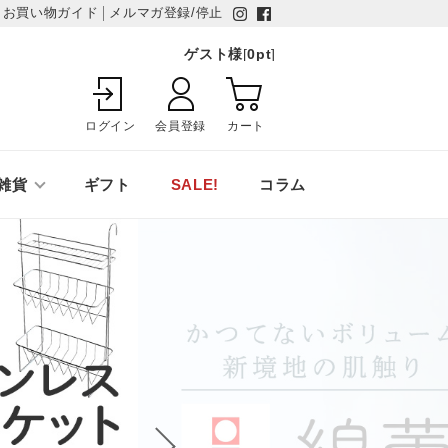
お買い物ガイド
メルマガ登録/停止
ゲスト様
[
0
pt
]
ログイン
会員登録
カート
雑貨
ギフト
SALE!
コラム