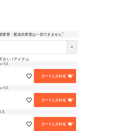
込
]
容変更・配送先変更は一切できません
(
必
須
)
下さい
アイテム
eバス
カートに入れる
eバス
カートに入れる
バス
カートに入れる