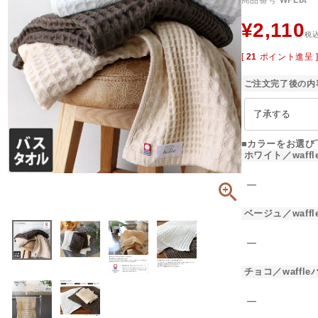
商品番号
WFLbt
¥
2,110
税
[
21
ポイント進呈 
ご注文完了後の内
■カラーをお選び
ホワイト／waffl
―
ベージュ／waffl
―
チョコ／waffle
―