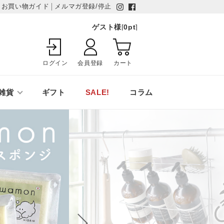
お買い物ガイド
メルマガ登録/停止
ゲスト様
[
0
pt
]
ログイン
会員登録
カート
雑貨
ギフト
SALE!
コラム