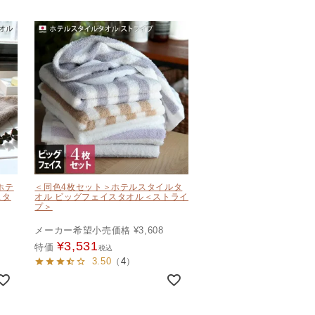
ホテ
＜同色4枚セット＞ホテルスタイルタ
スタ
オル ビッグフェイスタオル＜ストライ
プ＞
メーカー希望小売価格
¥
3,608
¥
3,531
特価
税込
3.50
（
4
）