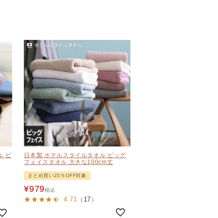
ル ビ
日本製 ホテルスタイルタオル ビッグ
フェイスタオル 大きな100cm丈
まとめ買い25％OFF対象
¥
979
税込
4.71
（
17
）