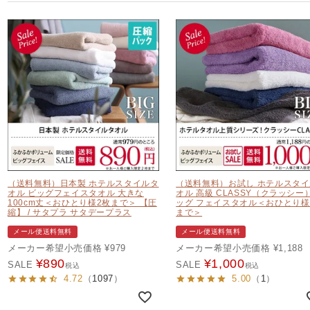
（送料無料）日本製 ホテルスタイルタ
（送料無料）お試し ホテルスタ
オル ビッグフェイスタオル 大きな
オル 高級 CLASSY（クラッシー
100cm丈＜おひとり様2枚まで＞ 【圧
ッグ フェイスタオル＜おひとり様
縮】 / サタプラ サタデープラス
まで＞
メール便送料無料
メール便送料無料
メーカー希望小売価格
¥
979
メーカー希望小売価格
¥
1,188
¥
890
¥
1,000
SALE
SALE
税込
税込
4.72
（
1097
）
5.00
（
1
）