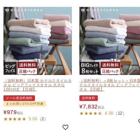
（送料無料）日本製 ホテルスタイルタ
（送料無料）＜8枚セット＞日本製
オル ビッグフェイスタオル 大きな
テルスタイルタオル ビッグフェ
100cm丈 【圧縮】
オル 【圧縮】
メール便送料無料
送料無料
まとめ買い25％OFF対象
¥
7,832
税込
¥
979
4.50
（
12
）
税込
5.00
（
2
）