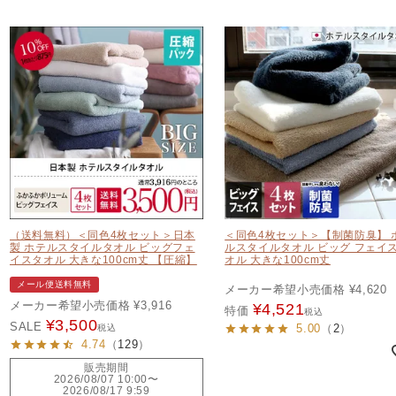
（送料無料）＜同色4枚セット＞日本
＜同色4枚セット＞【制菌防臭】 
製 ホテルスタイルタオル ビッグフェ
ルスタイルタオル ビッグ フェイ
イスタオル 大きな100cm丈 【圧縮】
オル 大きな100cm丈
メール便送料無料
メーカー希望小売価格
¥
4,620
メーカー希望小売価格
¥
3,916
¥
4,521
特価
税込
¥
3,500
SALE
5.00
（
2
）
税込
4.74
（
129
）
販売期間
2026/08/07 10:00
〜
2026/08/17 9:59