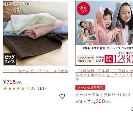
デイリータオル ビッグフェイスタオル
（送料無料）日本製 くま耳付き 
ルスタイルタオル ビッグフェイ
ル
¥
715
税込
メール便送料無料
4.36
（
14
）
メーカー希望小売価格
¥
1,590
¥
1,260
SALE
税込