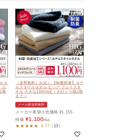
イルタ
（送料無料）お試し 【制菌防臭】ホテ
） ビ
ルスタイルタオル ビッグ フェイスタ
1枚
オル 大きな100cm丈＜おひとり様2枚
まで＞
メール便送料無料
メーカー希望小売価格
¥
1,155
¥
1,100
特価
税込
4.77
（
13
）