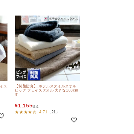
ェイス
【制菌防臭】 ホテルスタイルタオル
ビッグ フェイスタオル 大きな100cm
丈
¥
1,155
税込
4.71
（
21
）