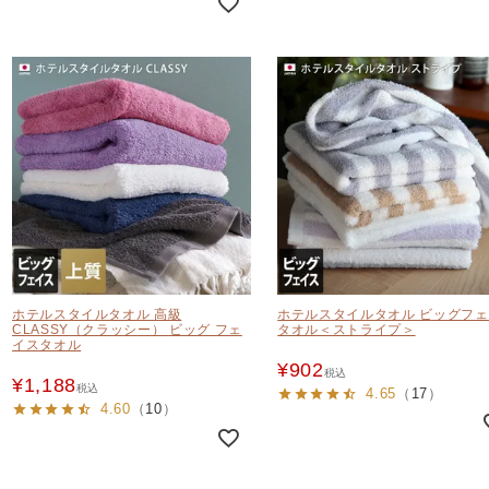
ホテルスタイルタオル 高級
ホテルスタイルタオル ビッグフ
CLASSY（クラッシー） ビッグ フェ
タオル＜ストライプ＞
イスタオル
¥
902
税込
¥
1,188
税込
4.65
（
17
）
4.60
（
10
）