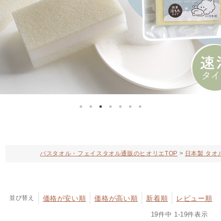
バスタオル・フェイスタオル通販のヒオリエTOP
日本製 タオ
並び替え
価格が安い順
価格が高い順
新着順
レビュー順
19
件中
1
-
19
件表示