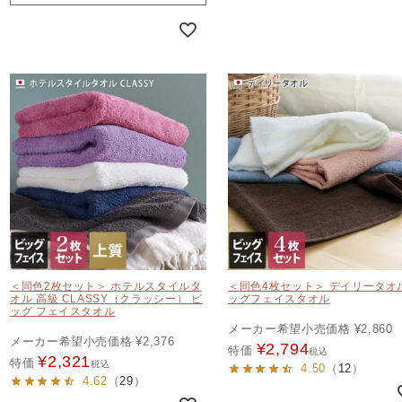
＜同色2枚セット＞ ホテルスタイルタ
＜同色4枚セット＞ デイリータオ
オル 高級 CLASSY（クラッシー） ビ
ッグフェイスタオル
ッグ フェイスタオル
メーカー希望小売価格
¥
2,860
メーカー希望小売価格
¥
2,376
¥
2,794
特価
税込
¥
2,321
特価
税込
4.50
（
12
）
4.62
（
29
）