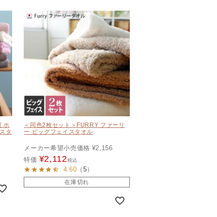
 ホ
＜同色2枚セット＞FURRY ファーリ
イスタ
ー ビッグフェイスタオル
メーカー希望小売価格
¥
2,156
¥
2,112
特価
税込
4.60
（
5
）
在庫切れ