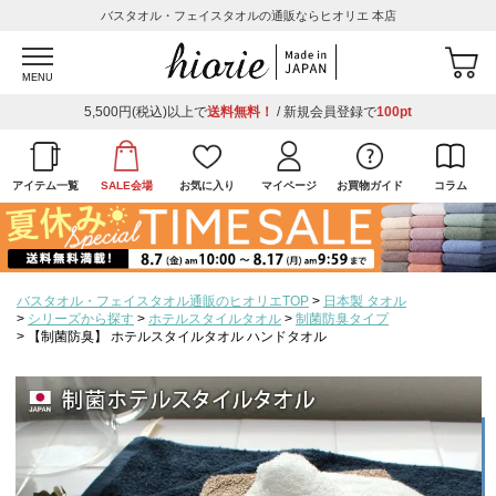
バスタオル・フェイスタオルの通販ならヒオリエ 本店
MENU
5,500円(税込)以上で
送料無料！
/ 新規会員登録で
100pt
アイテム一覧
SALE会場
お気に入り
マイページ
お買物ガイド
コラム
バスタオル・フェイスタオル通販のヒオリエTOP
日本製 タオル
シリーズから探す
ホテルスタイルタオル
制菌防臭タイプ
【制菌防臭】 ホテルスタイルタオル ハンドタオル