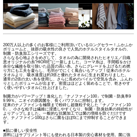
200万人以上の多くのお客様にご利用頂いているロングセラー！ふかふか
ボリュームと、抜群の吸水性の良さで人気のホテルスタイルタオルの、
制菌・防臭加工シリーズです。
さらなる心地よさをめざして、タオルの為に開発されたヒオリエ／日織
恵オリジナルの糸"HIORIE"に一新しました。コーマ糸は、手間暇をかけ
余分な繊維を取り除いた品質の高い糸。さらにグレードを上げるため撚
り方にも工夫を凝らし、毛羽がでにくく風合いもアップ！従来のホテル
タオルより、吸水速度は約3倍と優れたタオルに生まれ変わりました。
通常の2倍の太い糸を使用し、さらに長めのパイルで空気を含み、ふんわ
りとしたボリュームが出ます。密度はほどよく留めることで、乾きやす
く使いやすいタオルに仕上げました。
制菌力がパワーアップ！進化した「ナノファイン100」で制菌・防臭率9
9.99％。ニオイの原因菌を、長くパワフルに抑制します。
従来のナノファインを極限まで粉砕し超微粒子化した「ナノファイン10
0」。小さな粒子は繊維に浸透しやすくなり、制菌・防臭効果の持続性が
よりアップしました。一般的な抗菌加工では菌の増殖を防ぐだけです
が、ナノファイン100はさらに菌をほぼ0にまで抑制することができま
す。
■肌に優しい安全性
原料にはサプリメント等にも使われる日本製の安心素材を使用。菌に強