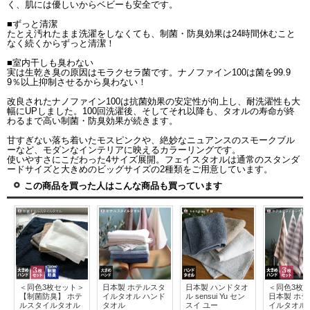
く、肌には優しいからベビーも安全です。
■ずっと清潔
たとえ汚れたまま洗濯をしなくても、制菌・防臭効果は24時間休むこと
なく続くからずっと清潔！
■室内干しも臭わない
実は生乾き臭の原因はモラクセラ菌です。ナノファイン100は菌を99.9
9％以上抑制させるから臭わない！
改良されたナノファイン100は抗菌効果の安定性が向上し、耐洗濯性も大
幅にUPしました。100回洗濯後、そしてそれ以降も、タオルの寿命が終
わるまで高い制菌・防臭効果が続きます。
甘すぎない落ち着いたモスピンクや、絶妙なニュアンスのスモークブル
ーなど、モダンなインテリアに映えるカラーリングです。
使いやすさにこだわった4サイズ展開。フェイスタオルは通常のスタンダ
ードサイズと大きめのビッグサイズの2種類をご用意しています。
この商品を買った人はこんな商品も買っています
＜同色3枚セット＞
日本製 ホテルスタ
日本製 ハンドタオ
＜同色3枚
【制菌防臭】 ホテ
イルタオル ハンド
ル sensui Yu セン
日本製 ホ
ルスタイルタオル
タオル
スイ ユー
イルタオル