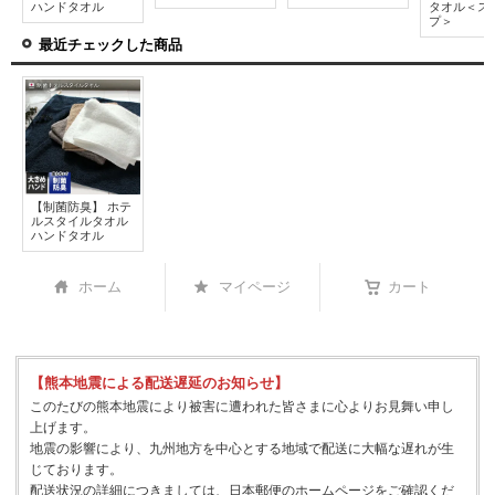
ハンドタオル
タオル＜ス
プ＞
最近チェックした商品
【制菌防臭】 ホテ
ルスタイルタオル
ハンドタオル
ホーム
マイページ
カート
【熊本地震による配送遅延のお知らせ】
このたびの熊本地震により被害に遭われた皆さまに心よりお見舞い申し
上げます。
地震の影響により、九州地方を中心とする地域で配送に大幅な遅れが生
じております。
配送状況の詳細につきましては、日本郵便のホームページをご確認くだ