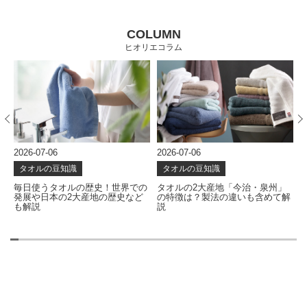
COLUMN
ヒオリエコラム
2026-07-06
2026-06-24
2
タオルの豆知識
タオルの豆知識
の
タオルの2大産地「今治・泉州」
タオルはどう作られる？使い心地
の特徴は？製法の違いも含めて解
を左右する製造工程を解説
説