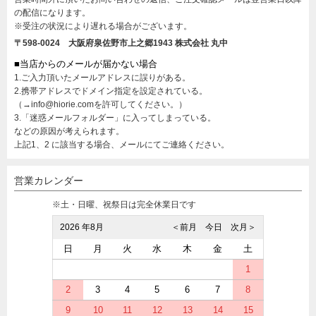
の配信になります。
※受注の状況により遅れる場合がございます。
〒598-0024 大阪府泉佐野市上之郷1943
株式会社 丸中
■当店からのメールが届かない場合
1.ご入力頂いたメールアドレスに誤りがある。
2.携帯アドレスでドメイン指定を設定されている。
（→info@hiorie.comを許可してください。）
3.「迷惑メールフォルダー」に入ってしまっている。
などの原因が考えられます。
上記1、2 に該当する場合、メールにてご連絡ください。
営業カレンダー
※土・日曜、祝祭日は完全休業日です
2026 年8月
＜前月
今日
次月＞
日
月
火
水
木
金
土
1
2
3
4
5
6
7
8
9
10
11
12
13
14
15