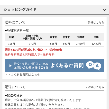
ショッピングガイド
送料について
> 詳細はこちら
■地域別送料一覧
関東・中部
近畿
南東北
北東北
北海道
沖縄
中国・四国・九州
715円
770円
825円
880円
1,430円
1,430円
通常5,500円(税込)以上ご購入で、送料無料!
送料無料商品と同時購入でも送料無料！
＞＞よくある質問はこちら
配送について
> 詳細はこちら
■配送の目安
通常、ご入金確認後2～4営業日で弊社から発送いたします。
※休業日をはさむ場合お時間をいただきます。