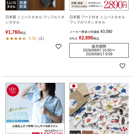
日本製 ミニバスタオル ワッフルリネ
日本製 フード付き ミニバスタオル
ンタオル
ワッフルリネンタオル
¥
3,080
¥
1,760
メーカー希望小売価格
税込
¥
2,890
4.50
（
2
）
SALE
税込
販売期間
2026/08/07 10:00
〜
2026/08/17 9:59