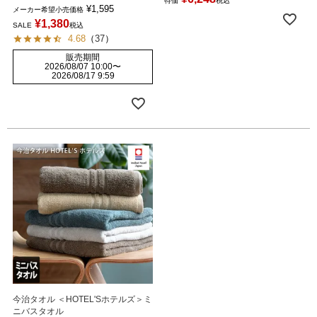
特価
税込
¥
1,595
メーカー希望小売価格
¥
1,380
SALE
税込
4.68
（
37
）
販売期間
2026/08/07 10:00
〜
2026/08/17 9:59
今治タオル ＜HOTEL'Sホテルズ＞ミ
ニバスタオル