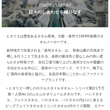
日々のしあわせを織りなす
ヒオリエは歴史あるタオル産地、大阪・泉州で1959年創業のタ
オルメーカーです。
泉州地方で生産される「泉州タオル」は、
和泉山脈の天然水で
晒しを行うことで生まれる、抜群の吸水性と肌なじみの良い柔
らかさが特長です。
自社工場で織り上げた泉州タオルや愛媛の
今治タオルを中心に、寝具やベビーグッズ、マフラー、靴下な
ど
国内の各産地と協力し、全品日本製にこだわったファクトリ
ーブランドです。
＜ヒオリエ一押しのホテルスタイルタオル＞
シリーズ累計1千万
枚！人気No.1のふかふかボリュームタオルです。
ハンドタオ
ル、フェイスタオル、バスタオル、バスタオル代わりに使える
ビッグフェイスタオル＆ミニバスタオルの5サイズ展開。
カラー