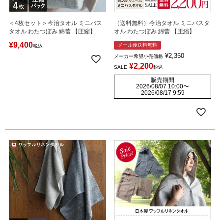
＜4枚セット＞今治タオル ミニバス
（送料無料）今治タオル ミニバスタ
タオル わたつぼみ 綿蕾 【圧縮】
オル わたつぼみ 綿蕾 【圧縮】
¥
9,400
メール便送料無料
税込
¥
2,350
メーカー希望小売価格
¥
2,200
SALE
税込
販売期間
2026/08/07 10:00
〜
2026/08/17 9:59