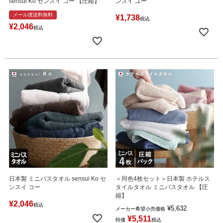
sensui Ko センスイ コー 【圧縮】
ンスイ ユー
メール便送料無料
¥
1,738
税込
¥
2,046
税込
日本製 ミニバスタオル sensui Ko セ
＜同色4枚セット＞日本製 ホテルス
ンスイ コー
タイルタオル ミニバスタオル 【圧
縮】
¥
2,046
税込
¥
5,632
メーカー希望小売価格
¥
5,511
特価
税込