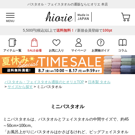
バスタオル・フェイスタオルの通販ならヒオリエ 本店
MENU
5,500円(税込)以上で
送料無料！
/ 新規会員登録で
100pt
アイテム一覧
SALE会場
お気に入り
マイページ
お買物ガイド
コラム
バスタオル・フェイスタオル通販のヒオリエTOP
日本製 タオル
サイズから探す
ミニバスタオル
ミニバスタオル
ミニバスタオルは、バスタオルとフェイスタオルの中間サイズで、約45
～50cm×100cm。
「お風呂上がりにバスタオルはかさばるけれど、ビッグフェイスタオル