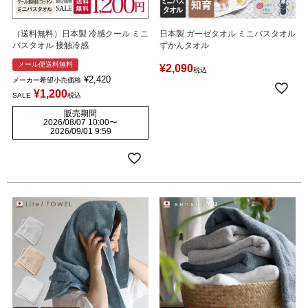
（送料無料）日本製 冷感クール ミニ
日本製 ガーゼタオル ミニバスタオル
バスタオル 接触冷感
ずかんタオル
メール便送料無料
¥
2,090
税込
¥
2,420
メーカー希望小売価格
¥
1,200
SALE
税込
販売期間
2026/08/07 10:00
〜
2026/09/01 9:59