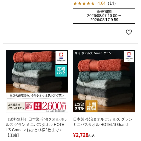
4.64
（
14
）
販売期間
2026/08/07 10:00
〜
2026/08/17 9:59
（送料無料）日本製 今治タオル ホテ
日本製 今治タオル ホテルズ グラン
ルズ グラン ミニバスタオル HOTE
ミニバスタオル HOTEL'S Grand
L'S Grand＜おひとり様2枚まで＞
¥
2,728
【圧縮】
税込