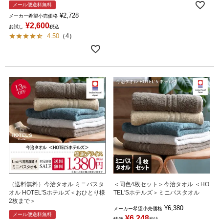
メール便送料無料
¥
2,728
メーカー希望小売価格
¥
2,600
お試し
税込
4.50
（
4
）
（送料無料）今治タオル ミニバスタ
＜同色4枚セット＞今治タオル ＜HO
オル HOTEL'Sホテルズ＜おひとり様
TEL'Sホテルズ＞ミニバスタオル
2枚まで＞
¥
6,380
メーカー希望小売価格
メール便送料無料
¥
6,248