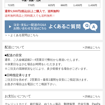
中国・四国・九州
715円
770円
825円
880円
1,430円
1,430円
通常5,500円(税込)以上ご購入で、送料無料!
送料無料商品と同時購入でも送料無料！
＞＞よくある質問はこちら
配送について
> 詳細はこちら
■配送の目安
通常、ご入金確認後2～4営業日で弊社から発送いたします。
※休業日をはさむ場合お時間をいただきます。
※ご注文の混雑状況などにより、多少前後する場合がございます。
■日時指定承ります
ご注文日を含めず、2営業日～最長1週間を目安にご指定頂けます。
お急ぎの場合はお電話にてご相談下さい。
お支払いについて
> 詳細はこちら
クレジットカード、銀行振込、ゆうちょ振込、郵便振替、代金引換、PayPa