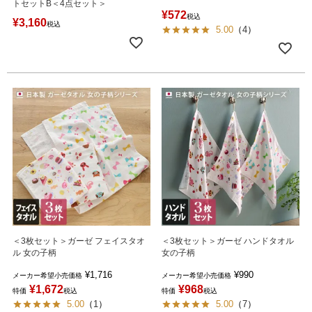
トセットB＜4点セット＞
¥
572
税込
¥
3,160
税込
5.00
（
4
）
＜3枚セット＞ガーゼ フェイスタオ
＜3枚セット＞ガーゼ ハンドタオル
ル 女の子柄
女の子柄
¥
1,716
¥
990
メーカー希望小売価格
メーカー希望小売価格
¥
1,672
¥
968
特価
税込
特価
税込
5.00
（
1
）
5.00
（
7
）