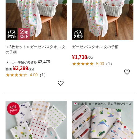
＜2枚セット＞ガーゼ バスタオル 女
ガーゼ バスタオル 女の子柄
の子柄
¥
1,738
税込
¥
3,476
メーカー希望小売価格
5.00
（
1
）
¥
3,399
特価
税込
4.00
（
1
）