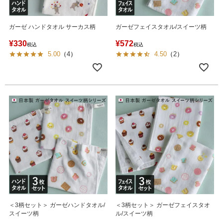
ガーゼ ハンドタオル サーカス柄
ガーゼフェイスタオル/スイーツ柄
¥
330
¥
572
税込
税込
5.00
（
4
）
4.50
（
2
）
＜3柄セット＞ ガーゼハンドタオル/
＜3柄セット＞ ガーゼフェイスタオ
スイーツ柄
ル/スイーツ柄