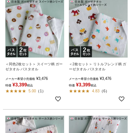
＜同色2枚セット＞ スイーツ柄 ガー
＜2枚セット＞ リトルフレンド柄 ガ
ゼタオル バスタオル
ーゼタオル バスタオル
¥
3,476
¥
3,476
メーカー希望小売価格
メーカー希望小売価格
¥
3,399
¥
3,399
特価
税込
特価
税込
5.00
（
1
）
4.83
（
6
）