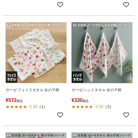
ガーゼ フェイスタオル 女の子柄
ガーゼ ハンドタオル 女の子柄
¥
572
¥
330
税込
税込
5.00
（
1
）
5.00
（
3
）