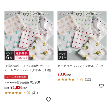
（送料無料）＜プチ柄6枚セット＞
ガーゼタオル ハンドタオル プチ柄
ガーゼタオル ハンドタオル【圧縮】
¥
330
税込
メール便送料無料
4.75
（
12
）
¥
1,980
メーカー希望小売価格
¥
1,936
特価
税込
4.90
（
31
）