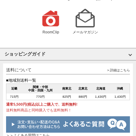
RoomClip
メールマガジン
ショッピングガイド
送料について
> 詳細はこちら
■地域別送料一覧
関東・中部
近畿
南東北
北東北
北海道
沖縄
中国・四国・九州
715円
770円
825円
880円
1,430円
1,430円
通常5,500円(税込)以上ご購入で、送料無料!
送料無料商品と同時購入でも送料無料！
＞＞よくある質問はこちら