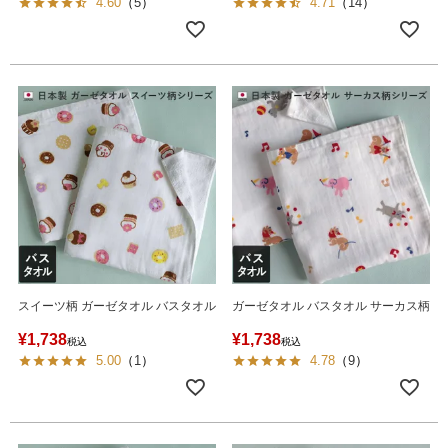
4.60
（
5
）
4.71
（
14
）
スイーツ柄 ガーゼタオル バスタオル
ガーゼタオル バスタオル サーカス柄
¥
1,738
¥
1,738
税込
税込
5.00
（
1
）
4.78
（
9
）