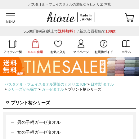
バスタオル・フェイスタオルの通販ならヒオリエ 本店
MENU
5,500円(税込)以上で
送料無料！
/ 新規会員登録で
100pt
アイテム一覧
SALE会場
お気に入り
マイページ
お買物ガイド
コラム
バスタオル・フェイスタオル通販のヒオリエTOP
日本製 タオル
シリーズから探す
ガーゼタオル
プリント柄シリーズ
プリント柄シリーズ
男の子柄ガーゼタオル
女の子柄ガーゼタオル