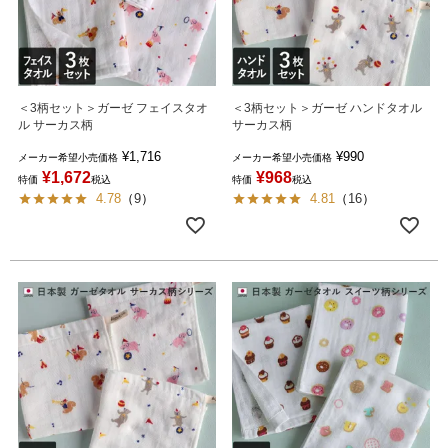
＜3柄セット＞ガーゼ フェイスタオ
＜3柄セット＞ガーゼ ハンドタオル
ル サーカス柄
サーカス柄
¥
1,716
¥
990
メーカー希望小売価格
メーカー希望小売価格
¥
1,672
¥
968
特価
税込
特価
税込
4.78
（
9
）
4.81
（
16
）