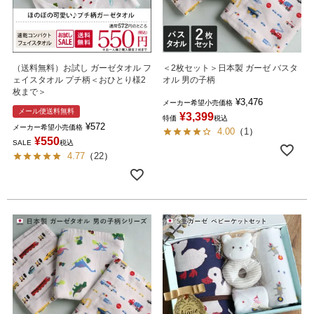
（送料無料）お試し ガーゼタオル フ
＜2枚セット＞日本製 ガーゼ バスタ
ェイスタオル プチ柄＜おひとり様2
オル 男の子柄
枚まで＞
¥
3,476
メーカー希望小売価格
メール便送料無料
¥
3,399
特価
税込
¥
572
メーカー希望小売価格
4.00
（
1
）
¥
550
SALE
税込
4.77
（
22
）