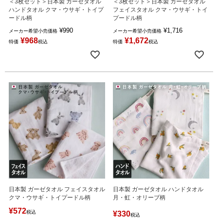
＜3枚セット＞日本製 ガーゼタオル
＜3枚セット＞日本製 ガーゼタオル
ハンドタオル クマ・ウサギ・トイプ
フェイスタオル クマ・ウサギ・トイ
ードル柄
プードル柄
¥
990
¥
1,716
メーカー希望小売価格
メーカー希望小売価格
¥
968
¥
1,672
特価
税込
特価
税込
日本製 ガーゼタオル フェイスタオル
日本製 ガーゼタオル ハンドタオル
クマ・ウサギ・トイプードル柄
月・虹・オリーブ柄
¥
572
税込
¥
330
税込