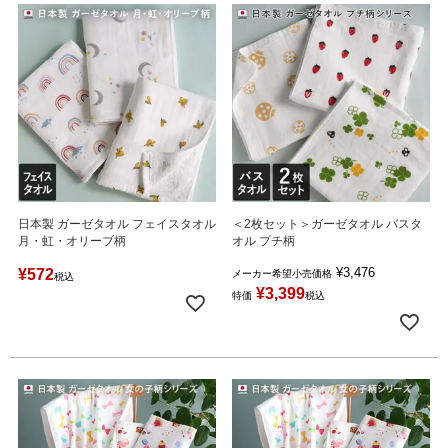
日本製 ガーゼタオル フェイスタオル
＜2枚セット＞ガーゼタオル バスタ
月・虹・オリーブ柄
オル プチ柄
¥
3,476
¥
572
メーカー希望小売価格
税込
¥
3,399
特価
税込