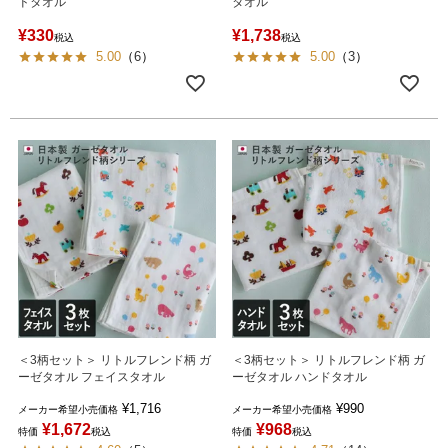
ドタオル
タオル
¥
330
¥
1,738
税込
税込
5.00
（
6
）
5.00
（
3
）
＜3柄セット＞ リトルフレンド柄 ガ
＜3柄セット＞ リトルフレンド柄 ガ
ーゼタオル フェイスタオル
ーゼタオル ハンドタオル
¥
1,716
¥
990
メーカー希望小売価格
メーカー希望小売価格
¥
1,672
¥
968
特価
税込
特価
税込