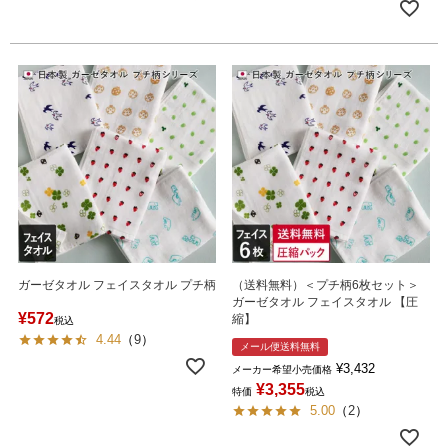
ガーゼタオル フェイスタオル プチ柄
（送料無料）＜プチ柄6枚セット＞
ガーゼタオル フェイスタオル 【圧
¥
572
縮】
税込
4.44
（
9
）
メール便送料無料
¥
3,432
メーカー希望小売価格
¥
3,355
特価
税込
5.00
（
2
）