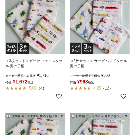
＜3枚セット＞ガーゼ フェイスタオ
＜3枚セット＞ガーゼ ハンドタオル
ル 男の子柄
男の子柄
¥
1,716
¥
990
メーカー希望小売価格
メーカー希望小売価格
¥
1,672
¥
968
特価
税込
特価
税込
5.00
（
4
）
4.25
（
12
）