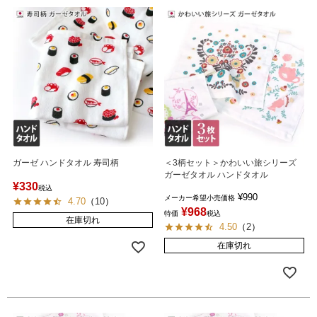
ガーゼ ハンドタオル 寿司柄
＜3柄セット＞かわいい旅シリーズ
ガーゼタオル ハンドタオル
¥
330
税込
¥
990
メーカー希望小売価格
4.70
（
10
）
¥
968
特価
税込
在庫切れ
4.50
（
2
）
在庫切れ