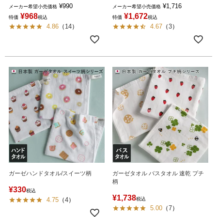
¥
990
¥
1,716
メーカー希望小売価格
メーカー希望小売価格
¥
968
¥
1,672
特価
税込
特価
税込
4.86
（
14
）
4.67
（
3
）
ガーゼハンドタオル/スイーツ柄
ガーゼタオル バスタオル 速乾 プチ
柄
¥
330
税込
¥
1,738
4.75
（
4
）
税込
5.00
（
7
）