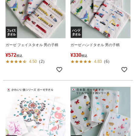
ガーゼ フェイスタオル 男の子柄
ガーゼ ハンドタオル 男の子柄
¥
572
¥
330
税込
税込
4.50
（
2
）
4.83
（
6
）