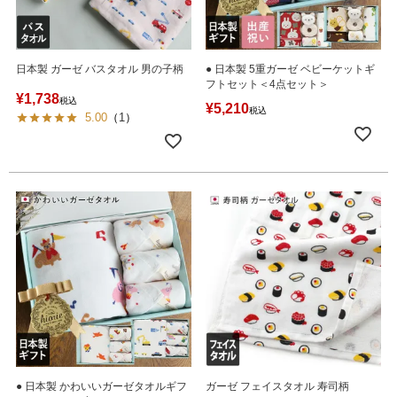
日本製 ガーゼ バスタオル 男の子柄
● 日本製 5重ガーゼ ベビーケットギ
フトセット＜4点セット＞
¥
1,738
税込
¥
5,210
税込
5.00
（
1
）
● 日本製 かわいいガーゼタオルギフ
ガーゼ フェイスタオル 寿司柄