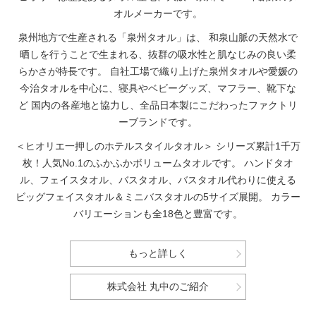
オルメーカーです。
泉州地方で生産される「泉州タオル」は、
和泉山脈の天然水で
晒しを行うことで生まれる、抜群の吸水性と肌なじみの良い柔
らかさが特長です。
自社工場で織り上げた泉州タオルや愛媛の
今治タオルを中心に、寝具やベビーグッズ、マフラー、靴下な
ど
国内の各産地と協力し、全品日本製にこだわったファクトリ
ーブランドです。
＜ヒオリエ一押しのホテルスタイルタオル＞
シリーズ累計1千万
枚！人気No.1のふかふかボリュームタオルです。
ハンドタオ
ル、フェイスタオル、バスタオル、バスタオル代わりに使える
ビッグフェイスタオル＆ミニバスタオルの5サイズ展開。
カラー
バリエーションも全18色と豊富です。
もっと詳しく
株式会社 丸中のご紹介