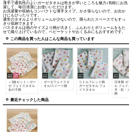
薄手で通気性のよいガーゼタオルは乾きが早いところも魅力♪気軽にお洗
濯して、毎日清潔にお使いいただけます。
お洗濯量や収納もコンパクトな薄手タイプ。かさ張らないので、お出か
けにもぴったりです。
通常のタオルよりボリュームが少ないので、限られたスペースでもすっ
きり収納できます。
バスタオルは他のサイズより柄が大きく、ふんわりとボリュームをもた
せて織り上げているので、ベビーケットやおくるみにもおすすめです。
この商品を買った人はこんな商品も買っています
＜3枚セット＞ガー
ガーゼフェイスタ
リトルフレンド柄
日本製 ガ
ゼ フェイスタオル
オル/スイーツ柄
ガーゼタオル フェ
ル フェイ
女の子柄
イスタオル
月・虹・オ
柄
最近チェックした商品