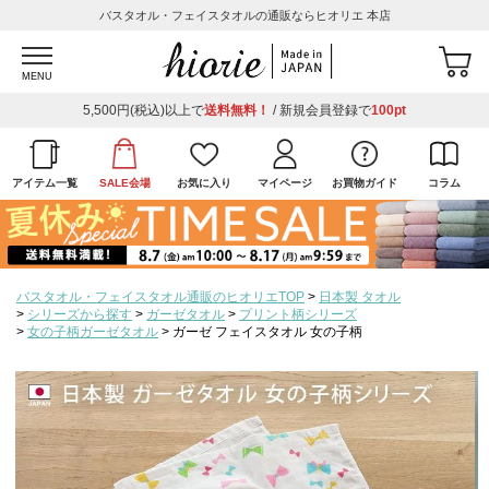
バスタオル・フェイスタオルの通販ならヒオリエ 本店
MENU
5,500円(税込)以上で
送料無料！
/ 新規会員登録で
100pt
アイテム一覧
SALE会場
お気に入り
マイページ
お買物ガイド
コラム
バスタオル・フェイスタオル通販のヒオリエTOP
日本製 タオル
シリーズから探す
ガーゼタオル
プリント柄シリーズ
女の子柄ガーゼタオル
ガーゼ フェイスタオル 女の子柄