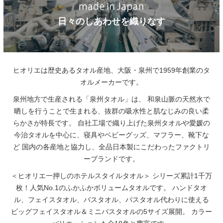
日々のしあわせを織りなす
ヒオリエは歴史あるタオル産地、大阪・泉州で1959年創業のタ
オルメーカーです。
泉州地方で生産される「泉州タオル」は、
和泉山脈の天然水で
晒しを行うことで生まれる、抜群の吸水性と肌なじみの良い柔
らかさが特長です。
自社工場で織り上げた泉州タオルや愛媛の
今治タオルを中心に、寝具やベビーグッズ、マフラー、靴下な
ど
国内の各産地と協力し、全品日本製にこだわったファクトリ
ーブランドです。
＜ヒオリエ一押しのホテルスタイルタオル＞
シリーズ累計1千万
枚！人気No.1のふかふかボリュームタオルです。
ハンドタオ
ル、フェイスタオル、バスタオル、バスタオル代わりに使える
ビッグフェイスタオル＆ミニバスタオルの5サイズ展開。
カラー