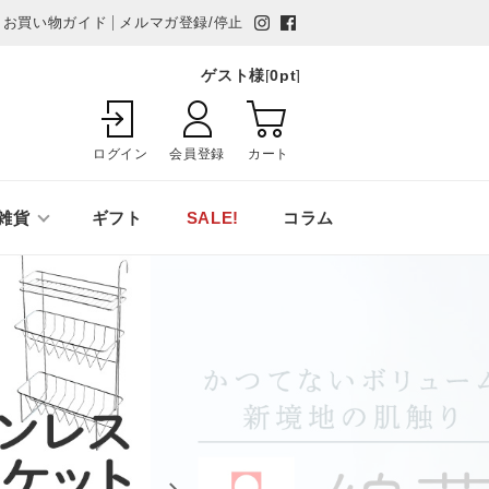
お買い物ガイド
メルマガ登録/停止
ゲスト様
[
0
pt
]
ログイン
会員登録
カート
雑貨
ギフト
SALE!
コラム