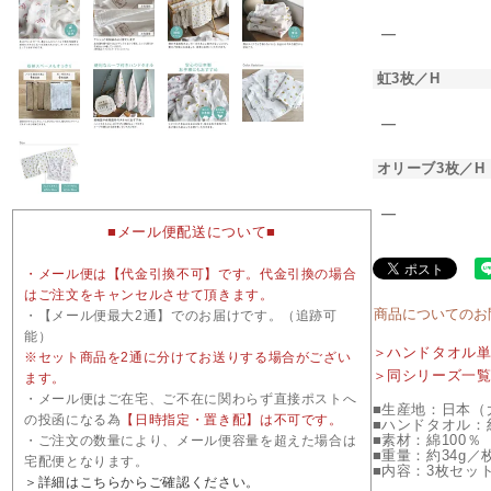
―
虹3枚／H
―
オリーブ3枚／H
―
■メール便配送について■
・メール便は【代金引換不可】です。代金引換の場合
はご注文をキャンセルさせて頂きます。
商品についてのお
・【メール便最大2通】でのお届けです。（追跡可
能）
＞ハンドタオル
※セット商品を2通に分けてお送りする場合がござい
＞同シリーズ一
ます。
・メール便はご在宅、ご不在に関わらず直接ポストへ
■生産地：日本（
の投函になる為
【日時指定・置き配】は不可です。
■ハンドタオル：約
■素材：綿100％
・ご注文の数量により、メール便容量を超えた場合は
■重量：約34g／
宅配便となります。
■内容：3枚セッ
＞詳細はこちらからご確認ください。