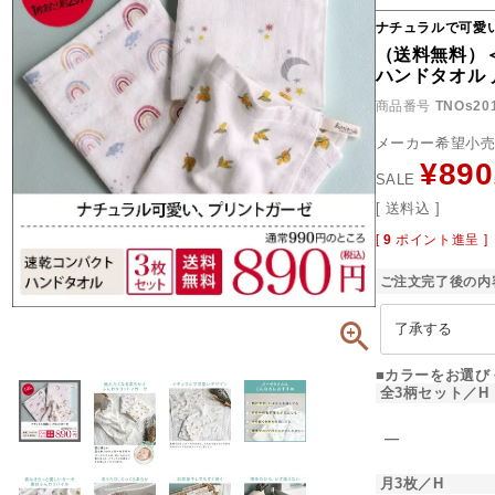
ナチュラルで可愛
（送料無料）
ハンドタオル
商品番号
TNOs20
メーカー希望小
¥
890
SALE
送料込
[
9
ポイント進呈 ]
ご注文完了後の内
■カラーをお選び
全3柄セット／H
―
月3枚／H