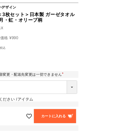
いデザイン
＜3枚セット＞日本製 ガーゼタオル
 月・虹・オリーブ柄
1X
売価格
¥
990
税込
容変更・配送先変更は一切できません
(
必
須
)
ください
アイテム
カートに入れる