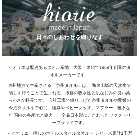
日々のしあわせを織りなす
ヒオリエは歴史あるタオル産地、大阪・泉州で1959年創業のタ
オルメーカーです。
泉州地方で生産される「泉州タオル」は、
和泉山脈の天然水で
晒しを行うことで生まれる、抜群の吸水性と肌なじみの良い柔
らかさが特長です。
自社工場で織り上げた泉州タオルや愛媛の
今治タオルを中心に、寝具やベビーグッズ、マフラー、靴下な
ど
国内の各産地と協力し、全品日本製にこだわったファクトリ
ーブランドです。
＜ヒオリエ一押しのホテルスタイルタオル＞
シリーズ累計1千万