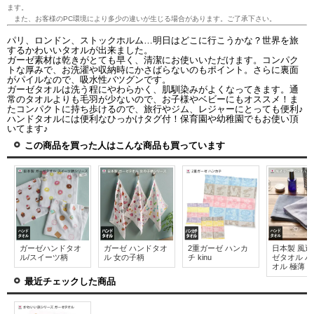
ます。
また、お客様のPC環境により多少の違いが生じる場合があります。ご了承下さい。
パリ、ロンドン、ストックホルム…明日はどこに行こうかな？世界を旅
するかわいいタオルが出来ました。
ガーゼ素材は乾きがとても早く、清潔にお使いいただけます。コンパク
トな厚みで、お洗濯や収納時にかさばらないのもポイント。さらに裏面
がパイルなので、吸水性バツグンです。
ガーゼタオルは洗う程にやわらかく、肌馴染みがよくなってきます。通
常のタオルよりも毛羽が少ないので、お子様やベビーにもオススメ！ま
たコンパクトに持ち歩けるので、旅行やジム、レジャーにとっても便利♪
ハンドタオルには便利なひっかけタグ付！保育園や幼稚園でもお使い頂
いてます♪
この商品を買った人はこんな商品も買っています
ガーゼハンドタオ
ガーゼ ハンドタオ
2重ガーゼ ハンカ
日本製 風透
ル/スイーツ柄
ル 女の子柄
チ kinu
ゼタオル 
オル 極薄 
最近チェックした商品