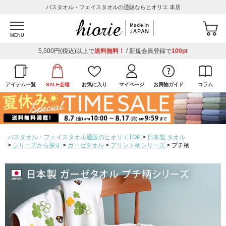
バスタオル・フェイスタオルの通販ならヒオリエ 本店
MENU
5,500円(税込)以上で
送料無料！
/ 新規会員登録で
100pt
アイテム一覧
SALE会場
お気に入り
マイページ
お買物ガイド
コラム
バスタオル・フェイスタオル通販のヒオリエTOP
日本製 タオル
シリーズから探す
ガーゼタオル
プリント柄シリーズ
プチ柄