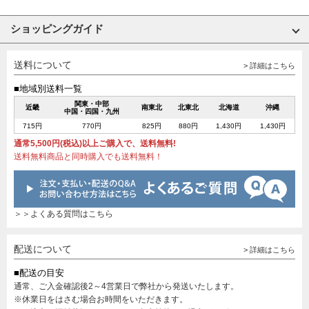
ショッピングガイド
送料について
> 詳細はこちら
■地域別送料一覧
関東・中部
近畿
南東北
北東北
北海道
沖縄
中国・四国・九州
715円
770円
825円
880円
1,430円
1,430円
通常5,500円(税込)以上ご購入で、送料無料!
送料無料商品と同時購入でも送料無料！
＞＞よくある質問はこちら
配送について
> 詳細はこちら
■配送の目安
通常、ご入金確認後2～4営業日で弊社から発送いたします。
※休業日をはさむ場合お時間をいただきます。