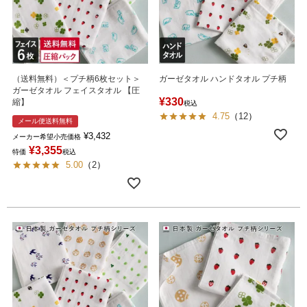
（送料無料）＜プチ柄6枚セット＞
ガーゼタオル ハンドタオル プチ柄
ガーゼタオル フェイスタオル 【圧
¥
330
縮】
税込
4.75
（
12
）
メール便送料無料
¥
3,432
メーカー希望小売価格
¥
3,355
特価
税込
5.00
（
2
）