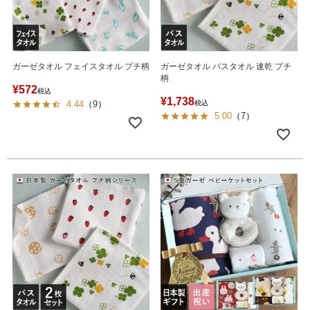
ガーゼタオル フェイスタオル プチ柄
ガーゼタオル バスタオル 速乾 プチ
柄
¥
572
税込
¥
1,738
4.44
（
9
）
税込
5.00
（
7
）