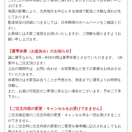
このたびの熊本地震により被害に遭われた皆さまに心よりお見舞い申し
上げます。
地震の影響により、九州地方を中心とする地域で配送に大幅な遅れが生
じております。
配送状況の詳細につきましては、日本郵便のホームページをご確認くだ
さい。
お客様には大変ご迷惑をお掛けいたしますが、ご理解を賜りますようお
願い申し上げます。
【夏季休業（お盆休み）のお知らせ】
誠に勝手ながら、8/8～8/16の間は夏季休業とさせていただきます。（休
業中もご注文頂けます）
上記の期間中は、お問い合わせ・出荷業務など全ての業務をお休みさせ
ていただきます。
休業明けは大変混み合うことが予想され、発送までに通常よりお時間を
頂戴し、
また、お届け日指定のご希望に添えない場合がございます。予めご了承
下さい。
【ご注文内容の変更・キャンセルをお受けできません】
ご注文確定後のご注文内容の変更・キャンセル等を一切お受けすること
ができません。
またご注文時に注文内容の変更のご要望を備考欄に記入されましてもお
受けすることができませんので、ご了承ください。