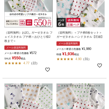
（送料無料）お試し ガーゼタオル フ
（送料無料）＜プチ柄6枚セット＞
ェイスタオル プチ柄＜おひとり様2
ガーゼタオル ハンドタオル【圧縮】
枚まで＞
メール便送料無料
メール便送料無料
¥
1,980
メーカー希望小売価格
¥
572
メーカー希望小売価格
¥
1,936
特価
税込
¥
550
SALE
税込
4.90
（
31
）
4.77
（
22
）