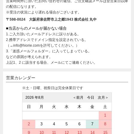
営業時間外に頂いたお問い合わせの返信、ご注文確認メールは翌営業日以降
の配信になります。
※受注の状況により遅れる場合がございます。
〒598-0024 大阪府泉佐野市上之郷1943
株式会社 丸中
■当店からのメールが届かない場合
1.ご入力頂いたメールアドレスに誤りがある。
2.携帯アドレスでドメイン指定を設定されている。
（→info@hiorie.comを許可してください。）
3.「迷惑メールフォルダー」に入ってしまっている。
などの原因が考えられます。
上記1、2 に該当する場合、メールにてご連絡ください。
営業カレンダー
※土・日曜、祝祭日は完全休業日です
2026 年8月
＜前月
今日
次月＞
日
月
火
水
木
金
土
1
2
3
4
5
6
7
8
9
10
11
12
13
14
15