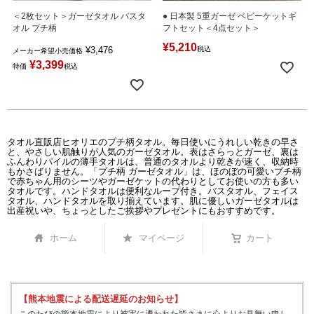
＜2枚セット＞ガーゼタオル バスタ
● 日本製 5重ガーゼ ベビーケットギ
オル プチ柄
フトセット＜4点セット＞
¥
5,210
¥
3,476
税込
メーカー希望小売価格
¥
3,399
特価
税込
タオル直販店ヒオリエのプチ柄タオル。毎日使いにうれしい乾きの早さ
と、やさしい肌触りが人気のガーゼタオル。表はさらっとガーゼ、裏は
ふんわりパイルの薄手タオルは、普通のタオルより乾きが速く、収納時
もかさばりません。「プチ柄 ガーゼタオル」は、ほのぼの可愛いプチ柄
で赤ちゃん用のシーツやガーゼケットの代わりとしてお使いの方も多い
タオルです。ハンドタオルは便利なループ付き。バスタオル、フェイス
タオル、ハンドタオルを取り揃えています。肌に優しいガーゼタオルは
出産祝いや、ちょっとしたご挨拶やプレゼントにもおすすめです。
ホーム
マイページ
カート
【熊本地震による配送遅延のお知らせ】