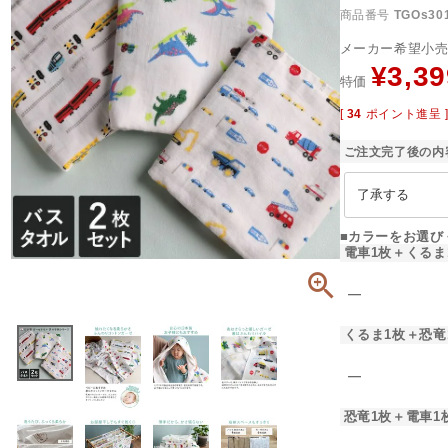
商品番号
TGOs30
メーカー希望小
¥
3,39
特価
[
34
ポイント進呈 
ご注文完了後の内
■カラーをお選び
電車1枚＋くるま
―
くるま1枚＋恐竜
―
恐竜1枚＋電車1