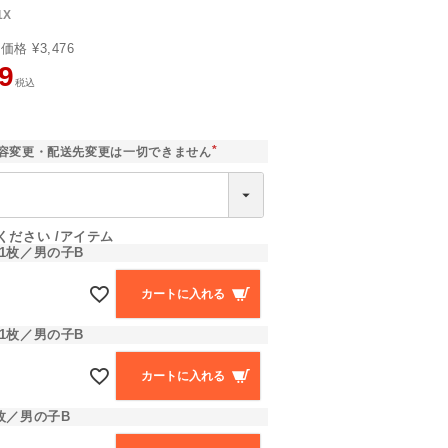
1X
売価格
¥
3,476
9
税込
]
容変更・配送先変更は一切できません
(
必
須
)
ください
アイテム
1枚／男の子B
カートに入れる
1枚／男の子B
カートに入れる
枚／男の子B