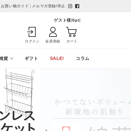
お買い物ガイド
メルマガ登録/停止
ゲスト様
[
0
pt
]
ログイン
会員登録
カート
雑貨
ギフト
SALE!
コラム