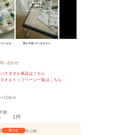
！ガーゼタ
男の子柄 ガーゼタオル
問い合わせ
ゼバスタオル単品はこちら
ゼタオルトップページ一覧はこちら
×124cm
1
0
1
購入者
非公開