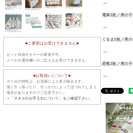
―
電車2枚／男の子
―
くるま2枚／男の
■ご要望はお受けできません■
―
セット内容やカラーの変更不可。
メールや通信欄へのご記入もお受けできません。
恐竜2枚／男の子
■お取扱いについて■
―
ガーゼの特性上、お洗濯により多少縮みます。
強く引っ張ったり、引っかけによってほつれてしまう
場合がありますのでご注意下さい。
＞「タオルのお手入れについて」をご確認下さい。