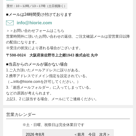
受付：10～12時／13～17時（土日祝除く）
■メールは24時間受け付けております
info@hiorie.com
＞＞お問い合わせフォームはこちら
営業時間外に頂いたお問い合わせの返信、ご注文確認メールは翌営業日以降
の配信になります。
※受注の状況により遅れる場合がございます。
〒598-0024 大阪府泉佐野市上之郷1943
株式会社 丸中
■当店からのメールが届かない場合
1.ご入力頂いたメールアドレスに誤りがある。
2.携帯アドレスでドメイン指定を設定されている。
（→info@hiorie.comを許可してください。）
3.「迷惑メールフォルダー」に入ってしまっている。
などの原因が考えられます。
上記1、2 に該当する場合、メールにてご連絡ください。
営業カレンダー
※土・日曜、祝祭日は完全休業日です
2026 年8月
＜前月
今日
次月＞