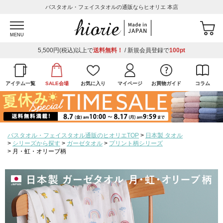
バスタオル・フェイスタオルの通販ならヒオリエ 本店
MENU
5,500円(税込)以上で
送料無料！
/ 新規会員登録で
100pt
アイテム一覧
SALE会場
お気に入り
マイページ
お買物ガイド
コラム
バスタオル・フェイスタオル通販のヒオリエTOP
日本製 タオル
シリーズから探す
ガーゼタオル
プリント柄シリーズ
月・虹・オリーブ柄