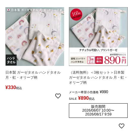
日本製 ガーゼタオル ハンドタオル
（送料無料）＜3枚セット＞日本製
月・虹・オリーブ柄
ガーゼタオル ハンドタオル 月・虹・
オリーブ柄
¥
330
税込
¥
990
メーカー希望小売価格
¥
890
SALE
税込
販売期間
2026/08/07 10:00
〜
2026/08/17 9:59