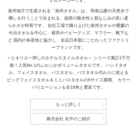
オルメーカーです。
泉州地方で生産される「泉州タオル」は、
和泉山脈の天然水で
晒しを行うことで生まれる、抜群の吸水性と肌なじみの良い柔
らかさが特長です。
自社工場で織り上げた泉州タオルや愛媛の
今治タオルを中心に、寝具やベビーグッズ、マフラー、靴下な
ど
国内の各産地と協力し、全品日本製にこだわったファクトリ
ーブランドです。
＜ヒオリエ一押しのホテルスタイルタオル＞
シリーズ累計1千万
枚！人気No.1のふかふかボリュームタオルです。
ハンドタオ
ル、フェイスタオル、バスタオル、バスタオル代わりに使える
ビッグフェイスタオル＆ミニバスタオルの5サイズ展開。
カラー
バリエーションも全18色と豊富です。
もっと詳しく
株式会社 丸中のご紹介