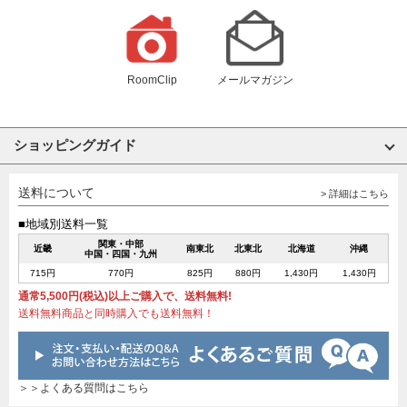
RoomClip
メールマガジン
ショッピングガイド
送料について
> 詳細はこちら
■地域別送料一覧
関東・中部
近畿
南東北
北東北
北海道
沖縄
中国・四国・九州
715円
770円
825円
880円
1,430円
1,430円
通常5,500円(税込)以上ご購入で、送料無料!
送料無料商品と同時購入でも送料無料！
＞＞よくある質問はこちら