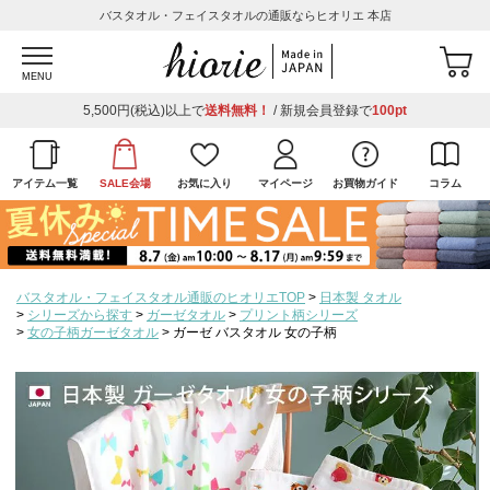
バスタオル・フェイスタオルの通販ならヒオリエ 本店
MENU
5,500円(税込)以上で
送料無料！
/ 新規会員登録で
100pt
アイテム一覧
SALE会場
お気に入り
マイページ
お買物ガイド
コラム
バスタオル・フェイスタオル通販のヒオリエTOP
日本製 タオル
シリーズから探す
ガーゼタオル
プリント柄シリーズ
女の子柄ガーゼタオル
ガーゼ バスタオル 女の子柄