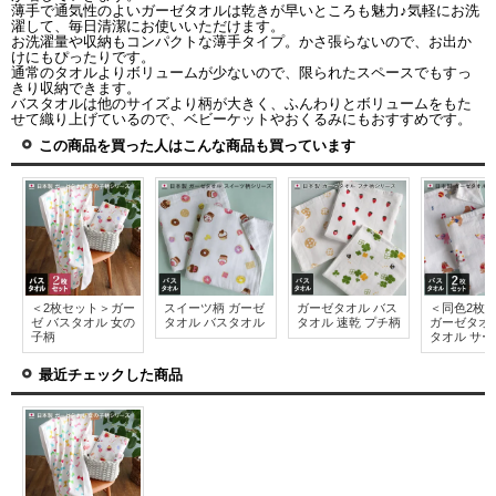
薄手で通気性のよいガーゼタオルは乾きが早いところも魅力♪気軽にお洗
濯して、毎日清潔にお使いいただけます。
お洗濯量や収納もコンパクトな薄手タイプ。かさ張らないので、お出か
けにもぴったりです。
通常のタオルよりボリュームが少ないので、限られたスペースでもすっ
きり収納できます。
バスタオルは他のサイズより柄が大きく、ふんわりとボリュームをもた
せて織り上げているので、ベビーケットやおくるみにもおすすめです。
この商品を買った人はこんな商品も買っています
＜2枚セット＞ガー
スイーツ柄 ガーゼ
ガーゼタオル バス
＜同色2枚
ゼ バスタオル 女の
タオル バスタオル
タオル 速乾 プチ柄
ガーゼタオ
子柄
タオル サ
最近チェックした商品