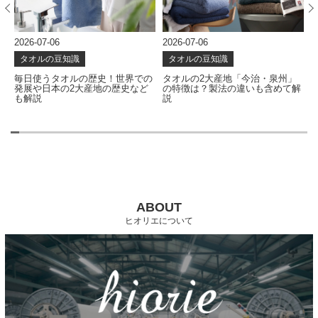
2026-07-06
2026-06-24
2
タオルの豆知識
タオルの豆知識
の
タオルの2大産地「今治・泉州」
タオルはどう作られる？使い心地
の特徴は？製法の違いも含めて解
を左右する製造工程を解説
説
ABOUT
ヒオリエについて