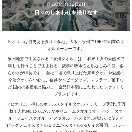
日々のしあわせを織りなす
ヒオリエは歴史あるタオル産地、大阪・泉州で1959年創業のタ
オルメーカーです。
泉州地方で生産される「泉州タオル」は、
和泉山脈の天然水で
晒しを行うことで生まれる、抜群の吸水性と肌なじみの良い柔
らかさが特長です。
自社工場で織り上げた泉州タオルや愛媛の
今治タオルを中心に、寝具やベビーグッズ、マフラー、靴下な
ど
国内の各産地と協力し、全品日本製にこだわったファクトリ
ーブランドです。
＜ヒオリエ一押しのホテルスタイルタオル＞
シリーズ累計1千万
枚！人気No.1のふかふかボリュームタオルです。
ハンドタオ
ル、フェイスタオル、バスタオル、バスタオル代わりに使える
ビッグフェイスタオル＆ミニバスタオルの5サイズ展開。
カラー