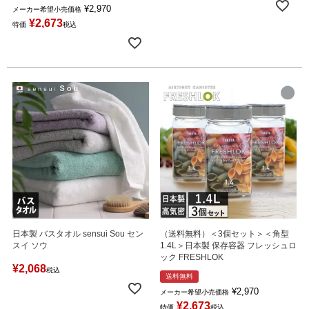
¥
2,970
メーカー希望小売価格
¥
2,673
特価
税込
日本製 バスタオル sensui Sou セン
（送料無料）＜3個セット＞＜角型
スイ ソウ
1.4L＞日本製 保存容器 フレッシュロ
ック FRESHLOK
¥
2,068
税込
送料無料
¥
2,970
メーカー希望小売価格
¥
2,673
特価
税込