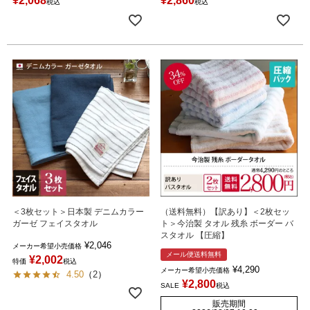
¥
2,068
¥
2,860
税込
税込
＜3枚セット＞日本製 デニムカラー
（送料無料）【訳あり】＜2枚セッ
ガーゼ フェイスタオル
ト＞今治製 タオル 残糸 ボーダー バ
スタオル 【圧縮】
¥
2,046
メーカー希望小売価格
メール便送料無料
¥
2,002
特価
税込
¥
4,290
メーカー希望小売価格
4.50
（
2
）
¥
2,800
SALE
税込
販売期間