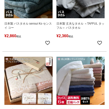
日本製 バスタオル sensui Ko センス
日本製 丈夫なタオル ＜TAFFUL タッ
イ コー
フル＞ バスタオル
¥
2,860
¥
2,360
税込
税込