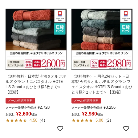
（送料無料）日本製 今治タオル ホテ
（送料無料）＜同色2枚セット＞日
ルズ グラン ミニバスタオル HOTE
本製 今治タオル ホテルズ グラン フ
L'S Grand＜おひとり様2枚まで＞
ェイスタオル HOTEL'S Grand＜おひ
【圧縮】
とり様2セットまで＞ 【圧縮】
メール便送料無料
メール便送料無料
¥
2,728
¥
3,256
メーカー希望小売価格
メーカー希望小売価格
¥
2,600
¥
2,980
お試し
税込
お試し
税込
4.50
（
4
）
5.00
（
2
）