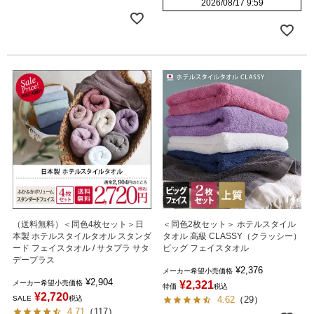
2026/08/17 9:59
（送料無料）＜同色4枚セット＞日
＜同色2枚セット＞ ホテルスタイル
本製 ホテルスタイルタオル スタンダ
タオル 高級 CLASSY（クラッシー）
ード フェイスタオル / サタプラ サタ
ビッグ フェイスタオル
デープラス
¥
2,376
メーカー希望小売価格
¥
2,904
メーカー希望小売価格
¥
2,321
特価
税込
¥
2,720
SALE
税込
4.62
（
29
）
4.71
（
117
）