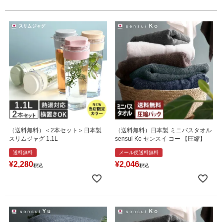
（送料無料）＜2本セット＞日本製
（送料無料）日本製 ミニバスタオル
スリムジャグ 1.1L
sensui Ko センスイ コー 【圧縮】
送料無料
メール便送料無料
¥
2,280
¥
2,046
税込
税込