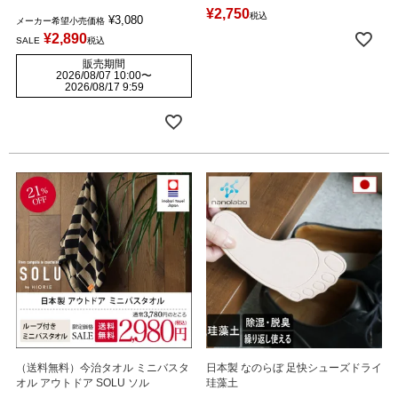
¥
2,750
税込
¥
3,080
メーカー希望小売価格
¥
2,890
SALE
税込
販売期間
2026/08/07 10:00
〜
2026/08/17 9:59
（送料無料）今治タオル ミニバスタ
日本製 なのらぼ 足快シューズドライ
オル アウトドア SOLU ソル
珪藻土