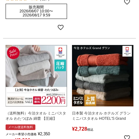
販売期間
2026/08/07 10:00
〜
2026/08/17 9:59
（送料無料）今治タオル ミニバスタ
日本製 今治タオル ホテルズ グラン
オル わたつぼみ 綿蕾 【圧縮】
ミニバスタオル HOTEL'S Grand
メール便送料無料
¥
2,728
税込
¥
2,350
メーカー希望小売価格