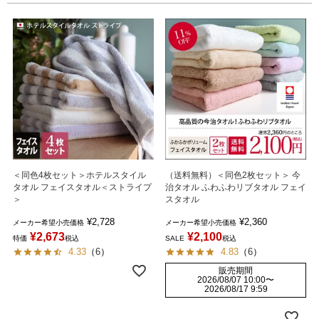
＜同色4枚セット＞ホテルスタイル
（送料無料）＜同色2枚セット＞ 今
タオル フェイスタオル＜ストライプ
治タオル ふわふわリブタオル フェイ
＞
スタオル
¥
2,728
¥
2,360
メーカー希望小売価格
メーカー希望小売価格
¥
2,673
¥
2,100
特価
税込
SALE
税込
4.33
（
6
）
4.83
（
6
）
販売期間
2026/08/07 10:00
〜
2026/08/17 9:59