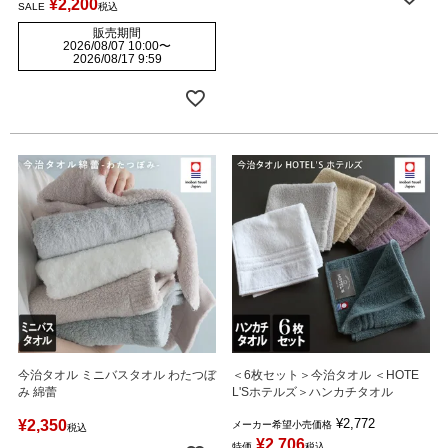
¥
2,200
SALE
税込
販売期間
2026/08/07 10:00
〜
2026/08/17 9:59
今治タオル ミニバスタオル わたつぼ
＜6枚セット＞今治タオル ＜HOTE
み 綿蕾
L'Sホテルズ＞ハンカチタオル
¥
2,772
¥
2,350
メーカー希望小売価格
税込
¥
2,706
特価
税込