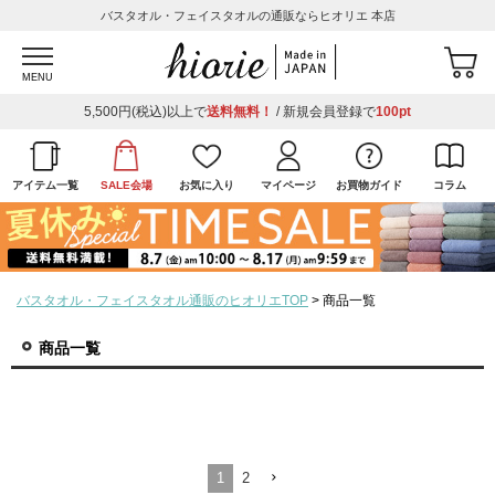
バスタオル・フェイスタオルの通販ならヒオリエ 本店
MENU
5,500円(税込)以上で
送料無料！
/ 新規会員登録で
100pt
アイテム一覧
SALE会場
お気に入り
マイページ
お買物ガイド
コラム
バスタオル・フェイスタオル通販のヒオリエTOP
商品一覧
商品一覧
1
2