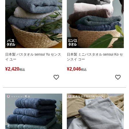
日本製 バスタオル sensui Yu センス
日本製 ミニバスタオル sensui Ko セ
イ ユー
ンスイ コー
¥
2,420
¥
2,046
税込
税込