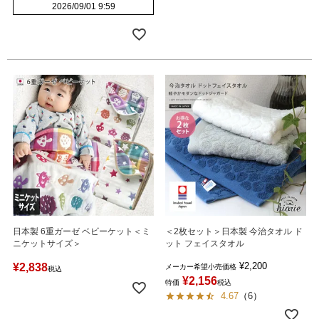
2026/09/01 9:59
日本製 6重ガーゼ ベビーケット＜ミ
＜2枚セット＞日本製 今治タオル ド
ニケットサイズ＞
ット フェイスタオル
¥
2,200
¥
2,838
メーカー希望小売価格
税込
¥
2,156
特価
税込
4.67
（
6
）