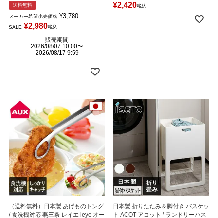
¥
2,420
送料無料
税込
¥
3,780
メーカー希望小売価格
¥
2,980
SALE
税込
販売期間
2026/08/07 10:00
〜
2026/08/17 9:59
（送料無料）日本製 あげものトング
日本製 折りたたみ＆脚付き バスケッ
/ 食洗機対応 燕三条 レイエ leye オー
ト ACOT アコット / ランドリーバス