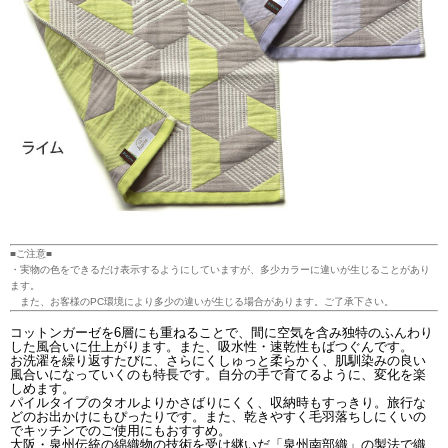
■ご注意■
・実物の色をできるだけ表示するようにしていますが、多少カラーに違いが生じることがあり
ます。
また、お客様のPC環境により多少の違いが生じる場合があります。ご了承下さい。
コットンガーゼを6層にも重ねることで、間に空気を含み独特のふんわり
した風合いに仕上がります。また、吸水性・速乾性もばつぐんです。
お洗濯を繰り返すたびに、さらにくしゅっと柔らかく、肌馴染みの良い
風合いになっていくのも特長です。自分の手で育てるように、変化を楽
しめます。
パイルタイプのタオルよりかさばりにくく、収納時もすっきり。旅行な
どのお出かけにもぴったりです。また、乾きやすく毛羽落ちしにくいの
でキッチンでのご使用にもおすすめ。
大阪・泉州伝統の綿織物の技術を受け継いだ「泉州南部織」の製法で織