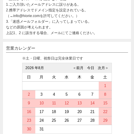
1.ご入力頂いたメールアドレスに誤りがある。
2.携帯アドレスでドメイン指定を設定されている。
（→info@hiorie.comを許可してください。）
3.「迷惑メールフォルダー」に入ってしまっている。
などの原因が考えられます。
上記1、2 に該当する場合、メールにてご連絡ください。
営業カレンダー
※土・日曜、祝祭日は完全休業日です
2026 年8月
＜前月
今日
次月＞
日
月
火
水
木
金
土
1
2
3
4
5
6
7
8
9
10
11
12
13
14
15
16
17
18
19
20
21
22
23
24
25
26
27
28
29
30
31