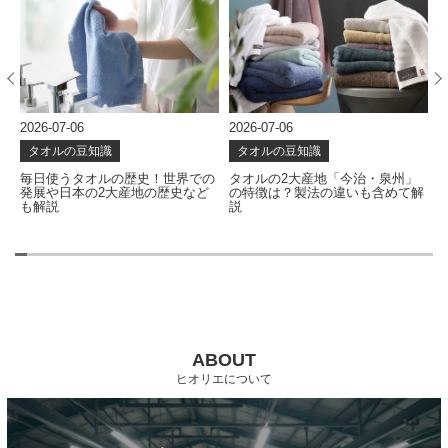
2026-07-06
2026-07-06
2
タオルの豆知識
タオルの豆知識
な
毎日使うタオルの歴史！世界での
タオルの2大産地「今治・泉州」
発展や日本の2大産地の歴史など
の特徴は？製法の違いも含めて解
も解説
説
ABOUT
ヒオリエについて