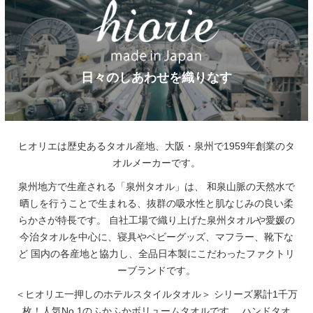
日々のしあわせを織りなす
ヒオリエは歴史あるタオル産地、大阪・泉州で1959年創業のタ
オルメーカーです。
泉州地方で生産される「泉州タオル」は、
和泉山脈の天然水で
晒しを行うことで生まれる、抜群の吸水性と肌なじみの良い柔
らかさが特長です。
自社工場で織り上げた泉州タオルや愛媛の
今治タオルを中心に、寝具やベビーグッズ、マフラー、靴下な
ど
国内の各産地と協力し、全品日本製にこだわったファクトリ
ーブランドです。
＜ヒオリエ一押しのホテルスタイルタオル＞
シリーズ累計1千万
枚！人気No.1のふかふかボリュームタオルです。
ハンドタオ