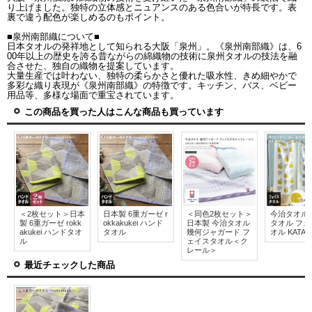
り上げました。独特の立体感とニュアンスのある色合いが特長です。表
裏で違う配色が楽しめるのもポイント。
■泉州南部織について■
日本タオルの発祥地として知られる大阪「泉州」。《泉州南部織》は、6
00年以上の歴史を誇る昔ながらの綿織物の技術に泉州タオルの技法を融
合させた、独自の織物を提案しています。
大量生産では叶わない、独特の柔らかさと優れた吸水性、きめ細やかで
多彩な織り表現が《泉州南部織》の特徴です。キッチン、バス、ベビー
用品等、多様な場面で重宝されています。
この商品を買った人はこんな商品も買っています
＜2枚セット＞日本
日本製 6重ガーゼ r
＜同色2枚セット＞
今治タオル
製 6重ガーゼ rokk
okkakukei ハンド
日本製 今治タオル
タオル フ
akukei ハンドタオ
タオル
幾何ジャガード フ
オル KATAC
ル
ェイスタオル＜ク
レール＞
最近チェックした商品