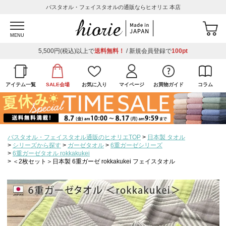
バスタオル・フェイスタオルの通販ならヒオリエ 本店
MENU
5,500円(税込)以上で
送料無料！
/ 新規会員登録で
100pt
アイテム一覧
SALE会場
お気に入り
マイページ
お買物ガイド
コラム
バスタオル・フェイスタオル通販のヒオリエTOP
日本製 タオル
シリーズから探す
ガーゼタオル
6重ガーゼシリーズ
6重ガーゼタオル rokkakukei
＜2枚セット＞日本製 6重ガーゼ rokkakukei フェイスタオル