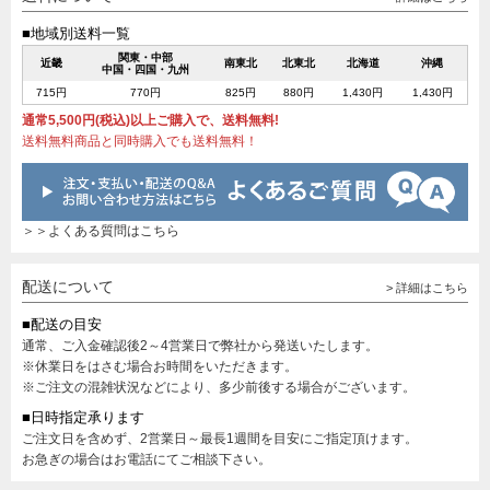
■地域別送料一覧
関東・中部
近畿
南東北
北東北
北海道
沖縄
中国・四国・九州
715円
770円
825円
880円
1,430円
1,430円
通常5,500円(税込)以上ご購入で、送料無料!
送料無料商品と同時購入でも送料無料！
＞＞よくある質問はこちら
配送について
> 詳細はこちら
■配送の目安
通常、ご入金確認後2～4営業日で弊社から発送いたします。
※休業日をはさむ場合お時間をいただきます。
※ご注文の混雑状況などにより、多少前後する場合がございます。
■日時指定承ります
ご注文日を含めず、2営業日～最長1週間を目安にご指定頂けます。
お急ぎの場合はお電話にてご相談下さい。