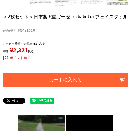
＜2枚セット＞日本製 6重ガーゼ rokkakukei フェイスタオル
商品番号
FG4s101X
¥
2,376
メーカー希望小売価格
¥
2,321
特価
税込
[
23
ポイント進呈 ]
カートに入れる