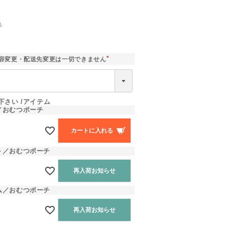
込
]
容変更・配送先変更は一切できません
(
必
須
)
下さい
アイテム
／おむつポーチ
カートに入れる
ト／おむつポーチ
再入荷お知らせ
ム／おむつポーチ
再入荷お知らせ