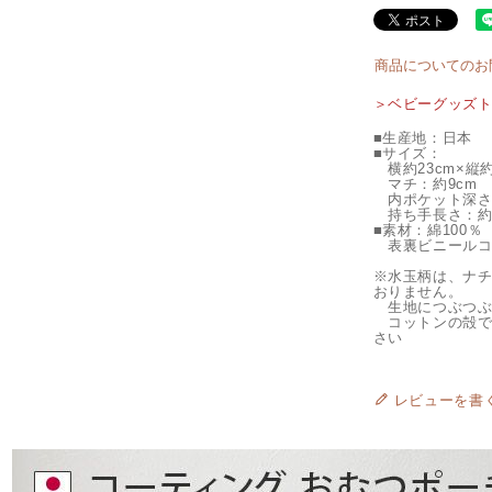
商品についてのお
＞ベビーグッズ
■生産地：日本
■サイズ：
横約23cm×縦約
マチ：約9cm
内ポケット深さ：
持ち手長さ：約12
■素材：綿100％
表裏ビニールコ
※水玉柄は、ナ
おりません。
生地につぶつぶ
コットンの殻で
さい
レビューを書