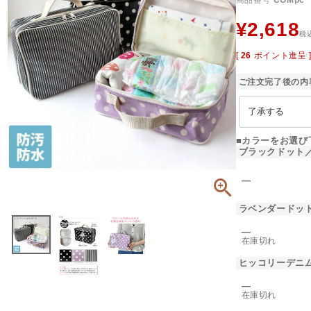
商品番号
COMpc
¥
2,618
税
[
26
ポイント進呈 
ご注文完了後の内
■カラーをお選び
ブラックドット
―
ラベンダードッ
―
在庫切れ
ヒッコリーデニ
―
在庫切れ