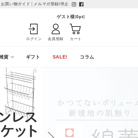
お買い物ガイド
メルマガ登録/停止
ゲスト様
[
0
pt
]
ログイン
会員登録
カート
雑貨
ギフト
SALE!
コラム