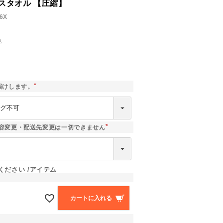
スタオル 【圧縮】
6X
込
]
届けします。
(
必
須
)
容変更・配送先変更は一切できません
(
必
須
)
ください
アイテム
カートに入れる