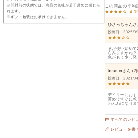
※開封前の状態では、商品の色味が若干薄めに感じら
れます。
4.0
※ギフト包装はお承けできません。
ひさっちゃん
投稿日
2025/09
まだ使い始めて
らみますかね？

色がもう少し発
terumin
2
投稿日
2021/04
デイリーにおす
薄めですぐに乾
わふわになりま
すべてのレビ
レビューを書