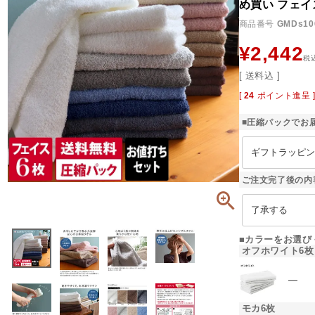
め買い フェイ
商品番号
GMDs10
¥
2,442
税
送料込
[
24
ポイント進呈 
■圧縮パックでお
ご注文完了後の内
■カラーをお選び
オフホワイト6枚
―
モカ6枚