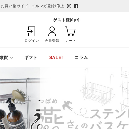
お買い物ガイド
メルマガ登録/停止
ゲスト様
[
0
pt
]
ログイン
会員登録
カート
雑貨
ギフト
SALE!
コラム