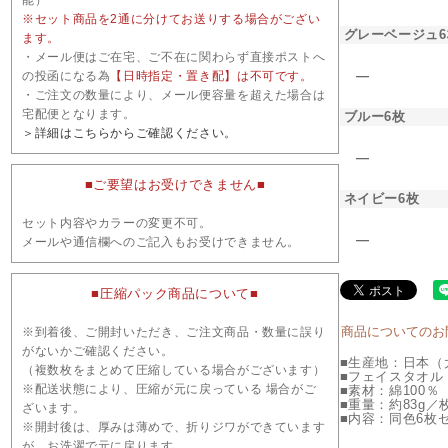
※セット商品を2通に分けてお送りする場合がござい
グレーベージュ6
ます。
・メール便はご在宅、ご不在に関わらず直接ポストへ
―
の投函になる為
【日時指定・置き配】は不可です。
・ご注文の数量により、メール便容量を超えた場合は
宅配便となります。
ブルー6枚
＞詳細はこちらからご確認ください。
―
■ご要望はお受けできません■
ネイビー6枚
セット内容やカラーの変更不可。
―
メールや通信欄へのご記入もお受けできません。
■圧縮パック商品について■
商品についてのお
※到着後、ご開封いただき、ご注文商品・数量に誤り
がないかご確認ください。
■生産地：日本（
（複数枚をまとめて圧縮している場合がございます）
■フェイスタオル：
※配送状態により、圧縮が元に戻っている 場合がご
■素材：綿100％
■重量：約83g／
ざいます。
■内容：同色6枚
※開封後は、厚みは薄めで、折りジワができています
が、お洗濯で元に戻ります。