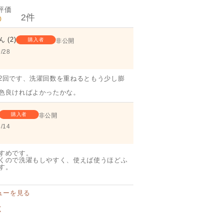
2
0
2
購入者
非公開
/28
2回です、洗濯回数を重ねるともう少し膨
色良ければよかったかな。
購入者
非公開
/14
すめです。

くので洗濯もしやすく、使えば使うほどふ
す。
ューを見る
く