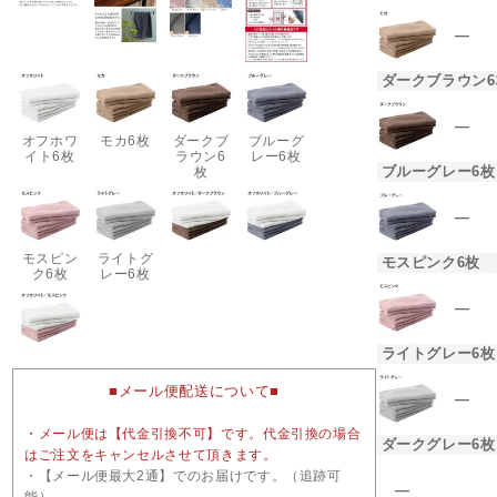
―
ダークブラウン6
―
オフホワ
モカ6枚
ダークブ
ブルーグ
イト6枚
ラウン6
レー6枚
ブルーグレー6枚
枚
―
モスピン
ライトグ
モスピンク6枚
ク6枚
レー6枚
―
ライトグレー6枚
■メール便配送について■
―
・メール便は【代金引換不可】です。代金引換の場合
ダークグレー6枚
はご注文をキャンセルさせて頂きます。
・【メール便最大2通】でのお届けです。（追跡可
―
能）