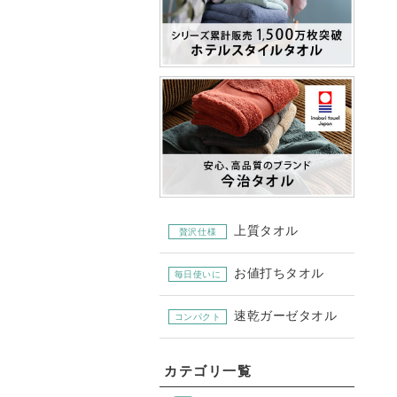
上質タオル
贅沢仕様
お値打ちタオル
毎日使いに
速乾ガーゼタオル
コンパクト
カテゴリ一覧