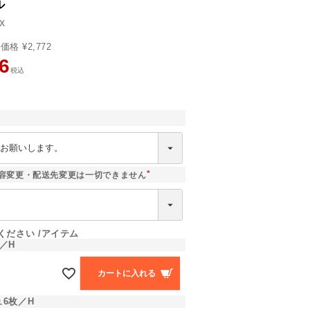
ル
1X
売価格
¥
2,772
6
税込
]
容変更・配送先変更は一切できません
(
必
須
)
ください
アイテム
／H
カートに入れる
6枚／H