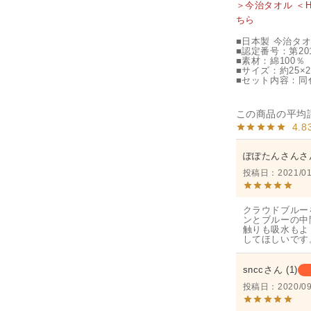
＞今治タオル ＜
ちら
■日本製 今治タ
■認定番号：第201
■素材：綿100％
■サイズ：約25×2
■セット内容：同
4.8
ぽぽたんさん
投稿日
2021/01
クラウドブルー
ンとブルーの中
触りも吸水もよ
sncc
1
投稿日
2020/09