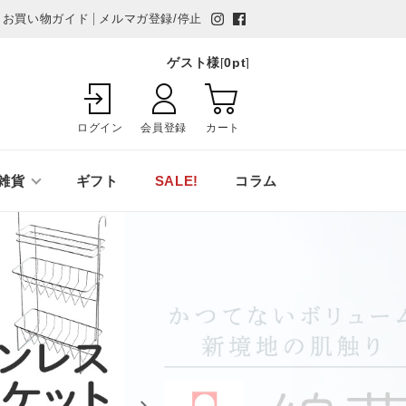
お買い物ガイド
メルマガ登録/停止
ゲスト様
[
0
pt
]
ログイン
会員登録
カート
雑貨
ギフト
SALE!
コラム