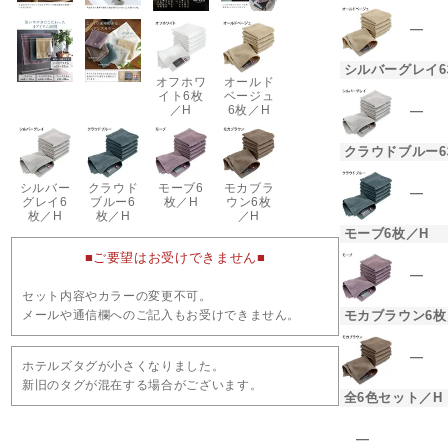
―
シルバーグレイ6
オフホワ
オールド
イト6枚
ベージュ
―
／H
6枚／H
クラウドブルー6
シルバー
クラウド
モーブ6
モカブラ
―
グレイ6
ブルー6
枚／H
ウン6枚
枚／H
枚／H
／H
モーブ6枚／H
■ご要望はお受けできません■
―
セット内容やカラーの変更不可。
モカブラウン6枚
メールや通信欄へのご記入もお受けできません。
―
ホテルズタグが小さくなりました。
新旧のタグが混在する場合がございます。
全6色セット／H
―