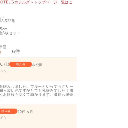
HOTEL'Sホテルズ＞トップページ一覧はこ
オル
8-522号
5cm
色6枚セット
6
3
1
購入者
非公開
/25
を購入しました。ブルーといってもグリー
間っぽい色ですがとても私好みでした！肌
くお値段も安くて助かります。濃紺も発売
購入者
40代
女性
/03