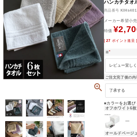
ハンカチタオ
商品番号
KIHs40
メーカー希望小
¥
2,70
特価
[
27
ポイント進呈 
※
(
必
須
)
ご注文完了後の内
■カラーをお選び
オフホワイト6枚
―
オールドベージュ