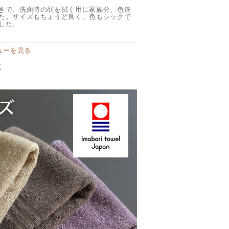
きで、洗面時の顔を拭く用に家族分、色違
た。サイズもちょうど良く、色もシックで
した。
ューを見る
く