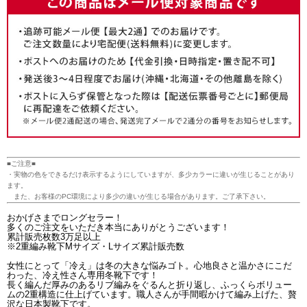
■ご注意■
・実物の色をできるだけ表示するようにしていますが、多少カラーに違いが生じることがあり
ます。
また、お客様のPC環境により多少の違いが生じる場合があります。ご了承下さい。
おかげさまでロングセラー！
多くのご注文をいただき本当にありがとうございます！
累計販売枚数3万足以上
※2重編み靴下Mサイズ・Lサイズ累計販売数
女性にとって「冷え」は冬の大きな悩みゴト。心地良さと温かさにこだ
わった、冷え性さん専用冬靴下です！
長く編んだ厚みのあるリブ編みをぐるんと折り返し、ふっくらボリュー
ムの2重構造に仕上げています。職人さんが手間暇かけて編み上げた、贅
沢な日本製靴下です。