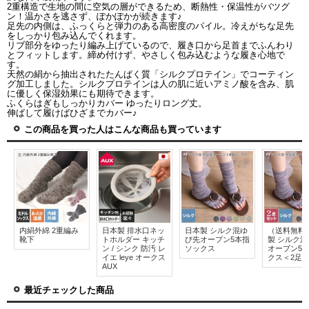
2重構造で生地の間に空気の層ができるため、断熱性・保温性がバツグ
ン！温かさを逃さず、ぽかぽかが続きます♪
足先の内側は、ふっくらと弾力のある高密度のパイル。冷えがちな足先
をしっかり包み込んでくれます。
リブ部分をゆったり編み上げているので、履き口から足首までふんわり
とフィットします。締め付けず、やさしく包み込むような履き心地で
す。
天然の絹から抽出されたたんぱく質「シルクプロテイン」でコーティン
グ加工しました。シルクプロテインは人の肌に近いアミノ酸を含み、肌
に優しく保湿効果にも期待できます。
ふくらはぎもしっかりカバー ゆったりロング丈。
伸ばして履けばひざまでカバー♪
この商品を買った人はこんな商品も買っています
内絹外綿 2重編み
日本製 排水口ネッ
日本製 シルク混ゆ
（送料無料
靴下
トホルダー キッチ
び先オープン5本指
製 シルク
ン / シンク 防汚 レ
ソックス
オープン5
イエ leye オークス
クス＜2足
AUX
最近チェックした商品