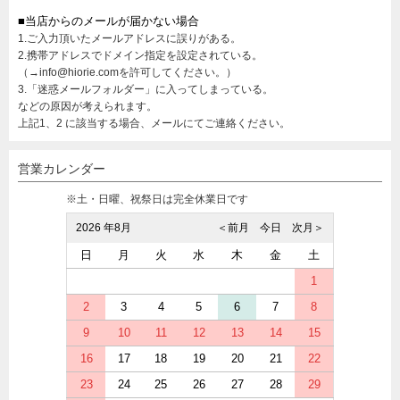
■当店からのメールが届かない場合
1.ご入力頂いたメールアドレスに誤りがある。
2.携帯アドレスでドメイン指定を設定されている。
（→info@hiorie.comを許可してください。）
3.「迷惑メールフォルダー」に入ってしまっている。
などの原因が考えられます。
上記1、2 に該当する場合、メールにてご連絡ください。
営業カレンダー
※土・日曜、祝祭日は完全休業日です
2026 年8月
＜前月
今日
次月＞
日
月
火
水
木
金
土
1
2
3
4
5
6
7
8
9
10
11
12
13
14
15
16
17
18
19
20
21
22
23
24
25
26
27
28
29