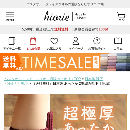
バスタオル・フェイスタオルの通販ならヒオリエ 本店
MENU
5,500円(税込)以上で
送料無料！
/ 新規会員登録で
100pt
アイテム一覧
SALE会場
お気に入り
マイページ
お買物ガイド
コラム
バスタオル・フェイスタオル通販のヒオリエTOP
日本製 靴下
冷えとり靴下
（送料無料）日本製 あったか 2重編み靴下【圧縮】