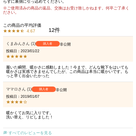
らずに裏側に引っ込めてください。
※ご使用済みの商品の返品、交換はお受け致しかねます。何卒ご了承く
ださい。
12
4.67
くまみん
1
購入者
非公開
投稿日
2023/01/22
履いた瞬間、暖かさに感動しました！今まで、どんな靴下をはいても
暖かさは実感できませんでしたが、この商品は本当に暖かいです。も
っと早く出会いたかった
ママロ
1
購入者
非公開
投稿日
2019/01/07
暖かくてお気に入りです。

洗い替え、リピしました！
すべてのレビューを見る