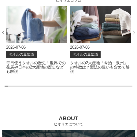
ヒオリエコラム
2026-07-06
2026-06-24
タオルの豆知識
タオルの豆知識
史！世界での
タオルの2大産地「今治・泉州」
タオルはどう作られる？
地の歴史など
の特徴は？製法の違いも含めて解
を左右する製造工程を解
説
ABOUT
ヒオリエについて