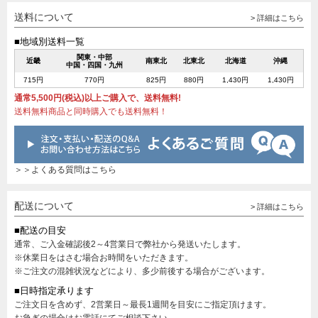
送料について
> 詳細はこちら
■地域別送料一覧
関東・中部
近畿
南東北
北東北
北海道
沖縄
中国・四国・九州
715円
770円
825円
880円
1,430円
1,430円
通常5,500円(税込)以上ご購入で、送料無料!
送料無料商品と同時購入でも送料無料！
＞＞よくある質問はこちら
配送について
> 詳細はこちら
■配送の目安
通常、ご入金確認後2～4営業日で弊社から発送いたします。
※休業日をはさむ場合お時間をいただきます。
※ご注文の混雑状況などにより、多少前後する場合がございます。
■日時指定承ります
ご注文日を含めず、2営業日～最長1週間を目安にご指定頂けます。