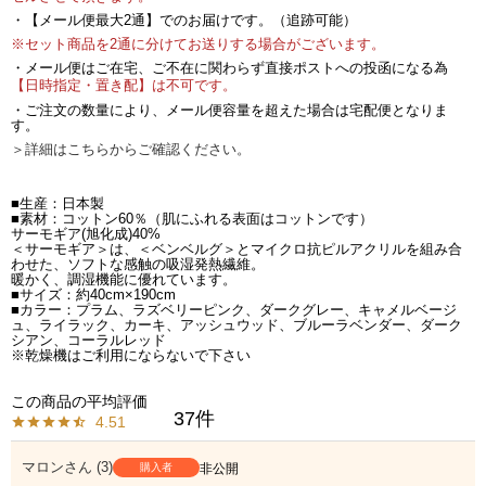
・【メール便最大2通】でのお届けです。（追跡可能）
※セット商品を2通に分けてお送りする場合がございます。
・メール便はご在宅、ご不在に関わらず直接ポストへの投函になる為
【日時指定・置き配】は不可です。
・ご注文の数量により、メール便容量を超えた場合は宅配便となりま
す。
＞詳細はこちらからご確認ください。
■生産：日本製
■素材：コットン60％（肌にふれる表面はコットンです）
サーモギア(旭化成)40%
＜サーモギア＞は、＜ベンベルグ＞とマイクロ抗ピルアクリルを組み合
わせた、ソフトな感触の吸湿発熱繊維。
暖かく、調湿機能に優れています。
■サイズ：約40cm×190cm
■カラー：プラム、ラズベリーピンク、ダークグレー、キャメルベージ
ュ、ライラック、カーキ、アッシュウッド、ブルーラベンダー、ダーク
シアン、コーラルレッド
※乾燥機はご利用にならないで下さい
37
4.51
マロン
3
購入者
非公開