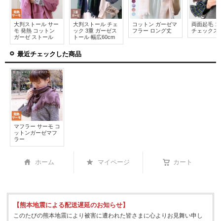
大判ストール サー
大判ストール チェ
コットン ガーゼマ
両面起毛 
モ 発熱 コットン
ック 3重 ガーゼス
フラー ロング丈
チェックス
ガーゼ ストール
トール 幅広60cm
最近チェックした商品
マフラー サーモ コ
ットンガーゼマフ
ラー
ホーム
マイページ
カート
【熊本地震による配送遅延のお知らせ】
このたびの熊本地震により被害に遭われた皆さまに心よりお見舞い申し