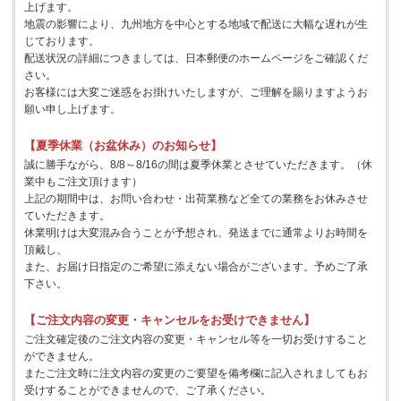
上げます。
地震の影響により、九州地方を中心とする地域で配送に大幅な遅れが生
じております。
配送状況の詳細につきましては、日本郵便のホームページをご確認くだ
さい。
お客様には大変ご迷惑をお掛けいたしますが、ご理解を賜りますようお
願い申し上げます。
【夏季休業（お盆休み）のお知らせ】
誠に勝手ながら、8/8～8/16の間は夏季休業とさせていただきます。（休
業中もご注文頂けます）
上記の期間中は、お問い合わせ・出荷業務など全ての業務をお休みさせ
ていただきます。
休業明けは大変混み合うことが予想され、発送までに通常よりお時間を
頂戴し、
また、お届け日指定のご希望に添えない場合がございます。予めご了承
下さい。
【ご注文内容の変更・キャンセルをお受けできません】
ご注文確定後のご注文内容の変更・キャンセル等を一切お受けすること
ができません。
またご注文時に注文内容の変更のご要望を備考欄に記入されましてもお
受けすることができませんので、ご了承ください。