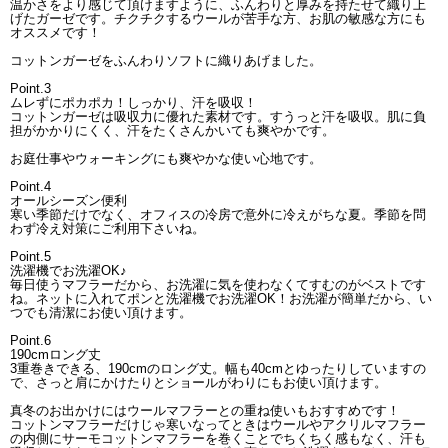
温かさをより感じて頂けますように、ふんわりと厚みを持たせて織り上
げたガーゼです。チクチクするウールが苦手な方、お肌の敏感な方にも
オススメです！
コットンガーゼをふんわりソフトに織りあげました。
Point.3
ムレずにポカポカ！しっかり、汗を吸収！
コットンガーゼは吸収力に優れた素材です。すうっと汗を吸収。肌に負
担がかかりにくく、汗をたくさんかいても爽やかです。
お庭仕事やウォーキングにも爽やかな使い心地です。
Point.4
オールシーズン便利
寒い季節だけでなく、オフィスの冷房で意外に冷えがちな夏。季節を問
わず冷え対策にご利用下さいね。
Point.5
洗濯機でお洗濯OK♪
毎日使うマフラーだから、お洗濯に気を使わなくてすむのがベストです
ね。ネットに入れてポンと洗濯機でお洗濯OK！お洗濯が簡単だから、い
つでも清潔にお使い頂けます。
Point.6
190cmロング丈
3重巻きできる、190cmのロング丈。幅も40cmとゆったりしていますの
で、さっと肩にかけたりとショールがわりにもお使い頂けます。
真冬のお出かけにはウールマフラーとの重ね使いもおすすめです！
コットンマフラーだけじゃ寒いなってときはウールやアクリルマフラー
の内側にサーモコットンマフラーを巻くことでちくちく感もなく、汗も