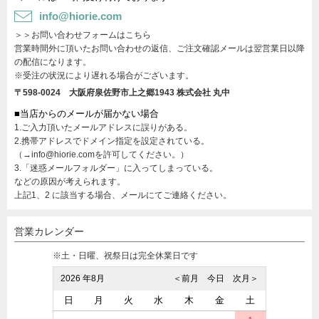
info@hiorie.com
＞＞お問い合わせフォームはこちら
営業時間外に頂いたお問い合わせの返信、ご注文確認メールは翌営業日以降
の配信になります。
※受注の状況により遅れる場合がございます。
〒598-0024 大阪府泉佐野市上之郷1943
株式会社 丸中
■当店からのメールが届かない場合
1.ご入力頂いたメールアドレスに誤りがある。
2.携帯アドレスでドメイン指定を設定されている。
（→info@hiorie.comを許可してください。）
3.「迷惑メールフォルダー」に入ってしまっている。
などの原因が考えられます。
上記1、2 に該当する場合、メールにてご連絡ください。
営業カレンダー
※土・日曜、祝祭日は完全休業日です
2026 年8月
＜前月
今日
次月＞
日
月
火
水
木
金
土