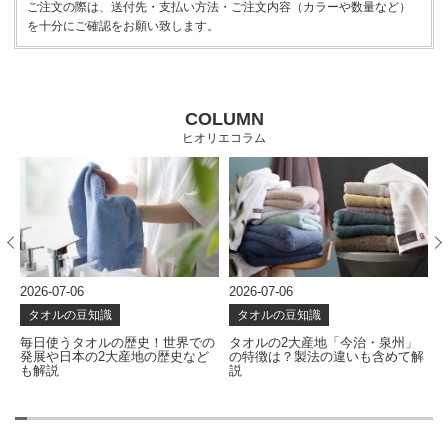
ご注文の際は、送付先・支払い方法・ご注文内容（カラーや数量など）
を十分にご確認をお願い致します。
COLUMN
ヒオリエコラム
2026-07-06
2026-06-24
知識
タオルの豆知識
タオルの豆知識
オルの歴史！世界での
タオルの2大産地「今治・泉州」
タオルはどう作
の2大産地の歴史など
の特徴は？製法の違いも含めて解
を左右する製造
説