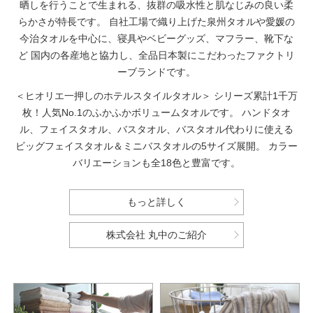
晒しを行うことで生まれる、抜群の吸水性と肌なじみの良い柔
らかさが特長です。
自社工場で織り上げた泉州タオルや愛媛の
今治タオルを中心に、寝具やベビーグッズ、マフラー、靴下な
ど
国内の各産地と協力し、全品日本製にこだわったファクトリ
ーブランドです。
＜ヒオリエ一押しのホテルスタイルタオル＞
シリーズ累計1千万
枚！人気No.1のふかふかボリュームタオルです。
ハンドタオ
ル、フェイスタオル、バスタオル、バスタオル代わりに使える
ビッグフェイスタオル＆ミニバスタオルの5サイズ展開。
カラー
バリエーションも全18色と豊富です。
もっと詳しく
株式会社 丸中のご紹介