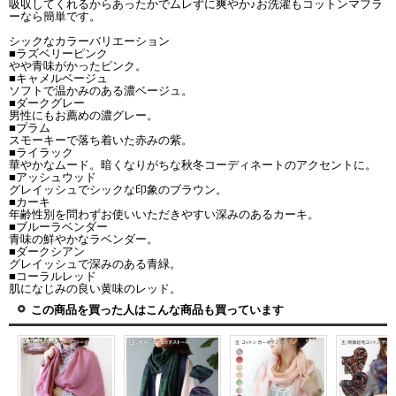
吸収してくれるからあったかでムレずに爽やか♪お洗濯もコットンマフラ
ーなら簡単です。
シックなカラーバリエーション
■ラズベリーピンク
やや青味がかったピンク。
■キャメルベージュ
ソフトで温かみのある濃ベージュ。
■ダークグレー
男性にもお薦めの濃グレー。
■プラム
スモーキーで落ち着いた赤みの紫。
■ライラック
華やかなムード。暗くなりがちな秋冬コーディネートのアクセントに。
■アッシュウッド
グレイッシュでシックな印象のブラウン。
■カーキ
年齢性別を問わずお使いいただきやすい深みのあるカーキ。
■ブルーラベンダー
青味の鮮やかなラベンダー。
■ダークシアン
グレイッシュで深みのある青緑。
■コーラルレッド
肌になじみの良い黄味のレッド。
この商品を買った人はこんな商品も買っています