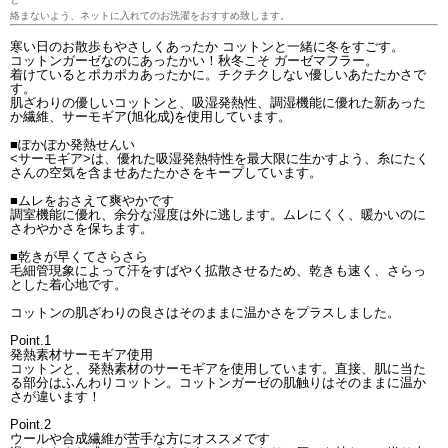
絡まないよう、ネットに入れてのお洗濯をおすすめ致します。
寒い日のお散歩もやさしくあったか コットンと一緒に冬をすごす。
コットンガーゼなのにあったかい！秋冬こそ ガーゼマフラー。
着けているとポカポカあったかに。チクチクしない優しいあたたかさで
す。
肌ざわりの優しいコットンと、吸湿発熱性、調湿機能に優れた新あった
か繊維、サーモギア(旭化成)を使用しています。
■ぽかぽか発熱せんい
<サーモギア>は、優れた吸湿発熱特性を最大限に生かすよう、糸にたく
さんの空気を含ませあたたかさをキープしています。
■ムレをおさえて爽やかです
調室機能に優れ、余分な湿度は外に逃します。ムレにくく、暖かいのに
さわやかさを保ちます。
■乾きが早くてさらさら
毛細管現象によって汗をすばやく拡散させるため、乾きも速く、さらっ
とした着心地です。
コットンの肌ざわりの良さはそのままに温かさをプラスしました。
Point.1
発熱素材サーモギア使用
コットンと、発熱素材のサーモギアを使用しています。直接、肌に当た
る部分はふんわりコットン。コットンガーゼの肌触りはそのままに温か
さが違います！
Point.2
ウールや合成繊維が苦手な方にオススメです