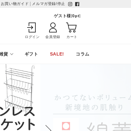
お買い物ガイド
メルマガ登録/停止
ゲスト様
[
0
pt
]
ログイン
会員登録
カート
雑貨
ギフト
SALE!
コラム