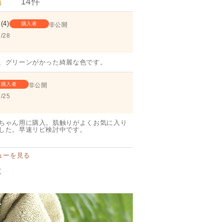
14
4
4
購入者
非公開
/28
、グリーンがかった綺麗な色です。
購入者
非公開
/25
ちゃん用に購入。肌触りがよくお気に入り
した。早速リピ検討中です。
ューを見る
く