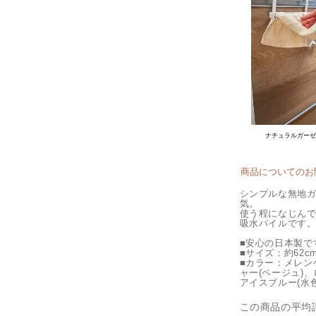
ナチュラルガー
商品についてのお
シンプルな無地
気。
使う程になじん
吸水パイルです
■安心の日本製で
■サイズ：約62cm
■カラー：メレン
ャー(ベージュ)、
アイスブルー(水色