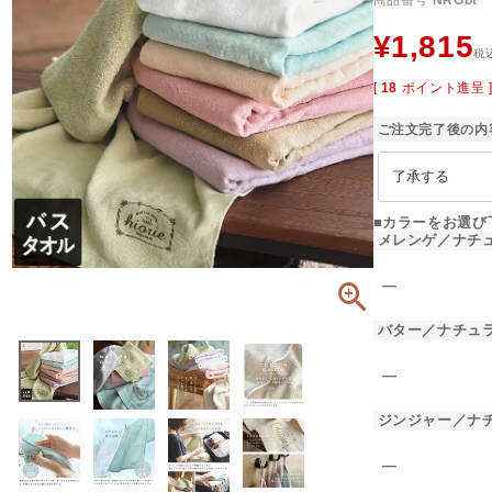
商品番号
NRGbt
¥
1,815
税
[
18
ポイント進呈 
ご注文完了後の内
■カラーをお選び
メレンゲ／ナチ
―
バター／ナチュ
―
ジンジャー／ナ
―