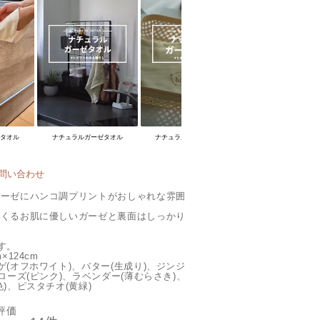
ゼタオル
ナチュラルガーゼタオル
ナチュラルガーゼタオル
問い合わせ
ガーゼにハンコ調プリントがおしゃれな雰囲
でくるお肌に優しいガーゼと裏面はしっかり
。
す。
×124cm
ゲ(オフホワイト)、バター(生成り)、ジンジ
ローズ(ピンク)、ラベンダー(薄むらさき)、
)、ピスタチオ(黄緑)