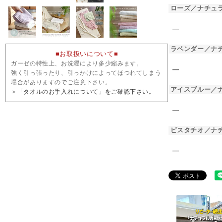
ローズ／ナチュ
―
ラベンダー／ナ
■お取扱いについて■
ガーゼの特性上、お洗濯により多少縮みます。
―
強く引っ張ったり、引っかけによってほつれてしまう
場合がありますのでご注意下さい。
アイスブルー／
＞「タオルのお手入れについて」をご確認下さい。
―
ピスタチオ／ナ
―