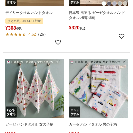
デイリータオル ハンドタオル
日本製 風透る ガーゼタオル ハンド
タオル 極薄 速乾
まとめ買い15％OFF対象
¥
320
¥
308
税込
税込
4.62
（
26
）
ガーゼ ハンドタオル 女の子柄
ガーゼ ハンドタオル 男の子柄