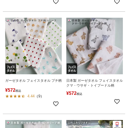
ガーゼタオル フェイスタオル プチ柄
日本製 ガーゼタオル フェイスタオル
クマ・ウサギ・トイプードル柄
¥
572
税込
¥
572
税込
4.44
（
9
）