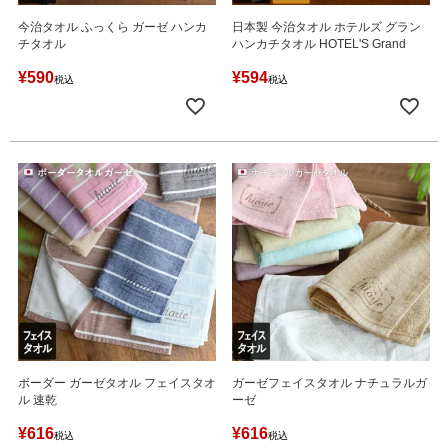
今治タオル ふっくら ガーゼ ハンカ
日本製 今治タオル ホテルズ グラン
チタオル
ハンカチタオル HOTEL'S Grand
¥
590
¥
594
税込
税込
ボーダー ガーゼタオル フェイスタオ
ガーゼフェイスタオル ナチュラルガ
ル 速乾
ーゼ
¥
616
¥
616
税込
税込