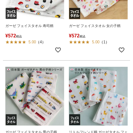
ガーゼ フェイスタオル 寿司柄
ガーゼ フェイスタオル 女の子柄
¥
572
¥
572
税込
税込
5.00
（
4
）
5.00
（
1
）
ガーゼ フェイスタオル 男の子柄
リトルフレンド柄 ガーゼタオル フェ