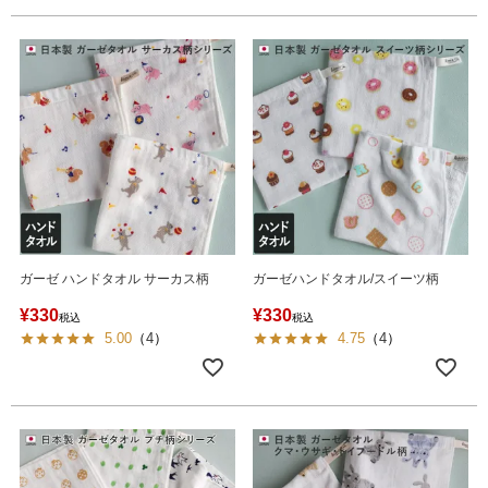
ガーゼ ハンドタオル サーカス柄
ガーゼハンドタオル/スイーツ柄
¥
330
¥
330
税込
税込
5.00
（
4
）
4.75
（
4
）