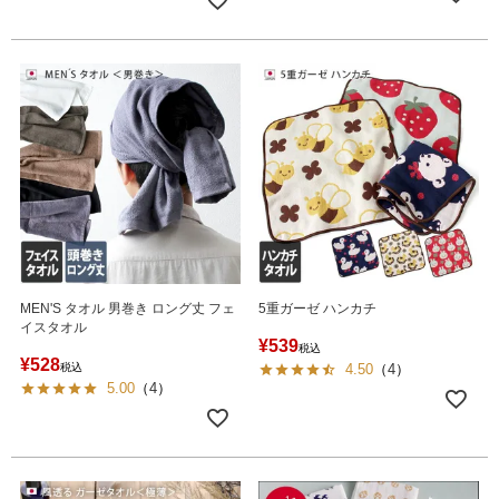
MEN'S タオル 男巻き ロング丈 フェ
5重ガーゼ ハンカチ
イスタオル
¥
539
税込
¥
528
税込
4.50
（
4
）
5.00
（
4
）