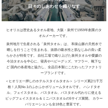
日々のしあわせを織りなす
ヒオリエは歴史あるタオル産地、大阪・泉州で1959年創業のタ
オルメーカーです。
泉州地方で生産される「泉州タオル」は、
和泉山脈の天然水で
晒しを行うことで生まれる、抜群の吸水性と肌なじみの良い柔
らかさが特長です。
自社工場で織り上げた泉州タオルや愛媛の
今治タオルを中心に、寝具やベビーグッズ、マフラー、靴下な
ど
国内の各産地と協力し、全品日本製にこだわったファクトリ
ーブランドです。
＜ヒオリエ一押しのホテルスタイルタオル＞
シリーズ累計1千万
枚！人気No.1のふかふかボリュームタオルです。
ハンドタオ
ル、フェイスタオル、バスタオル、バスタオル代わりに使える
ビッグフェイスタオル＆ミニバスタオルの5サイズ展開。
カラー
バリエーションも全18色と豊富です。