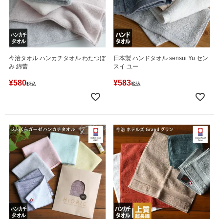
今治タオル ハンカチタオル わたつぼ
日本製 ハンドタオル sensui Yu セン
み 綿蕾
スイ ユー
¥
580
¥
583
税込
税込