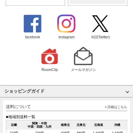
facebook
Instagram
X(旧Twitter)
RoomClip
メールマガジン
ショッピングガイド
送料について
> 詳細はこちら
■地域別送料一覧
関東・中部
近畿
南東北
北東北
北海道
沖縄
中国・四国・九州
715円
770円
825円
880円
1,430円
1,430円