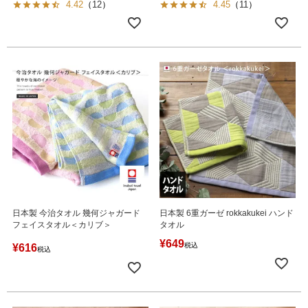
4.42
（
12
）
4.45
（
11
）
日本製 今治タオル 幾何ジャガード
日本製 6重ガーゼ rokkakukei ハンド
フェイスタオル＜カリブ＞
タオル
¥
649
税込
¥
616
税込