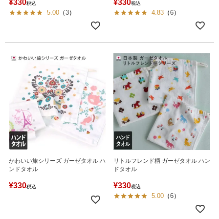
¥
330
¥
330
税込
税込
5.00
（
3
）
4.83
（
6
）
かわいい旅シリーズ ガーゼタオル ハ
リトルフレンド柄 ガーゼタオル ハン
ンドタオル
ドタオル
¥
330
¥
330
税込
税込
5.00
（
6
）