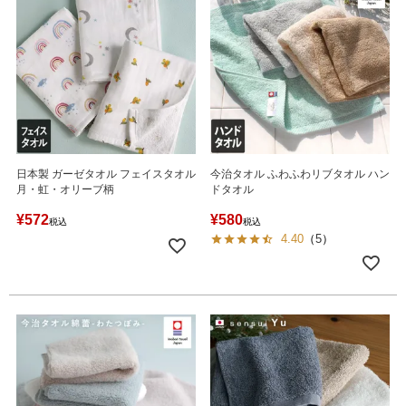
日本製 ガーゼタオル フェイスタオル
今治タオル ふわふわリブタオル ハン
月・虹・オリーブ柄
ドタオル
¥
572
¥
580
税込
税込
4.40
（
5
）