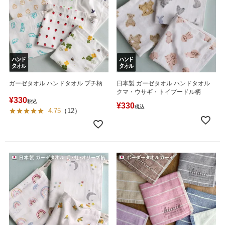
ガーゼタオル ハンドタオル プチ柄
日本製 ガーゼタオル ハンドタオル
クマ・ウサギ・トイプードル柄
¥
330
税込
¥
330
税込
4.75
（
12
）