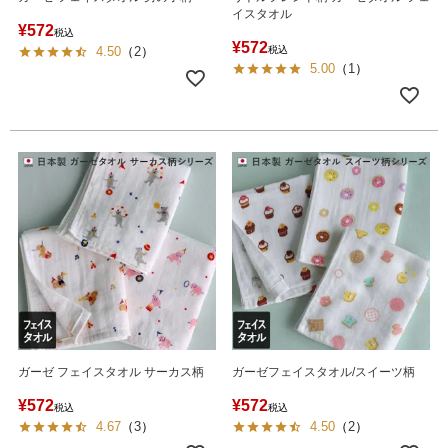
イスタオル
¥
572
税込
¥
572
4.50
（
2
）
税込
5.00
（
1
）
ガーゼ フェイスタオル サーカス柄
ガーゼフェイスタオル/スイーツ柄
¥
572
¥
572
税込
税込
4.67
（
3
）
4.50
（
2
）