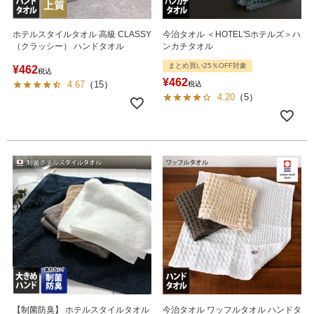
ホテルスタイルタオル 高級 CLASSY
今治タオル ＜HOTEL'Sホテルズ＞ハ
（クラッシー） ハンドタオル
ンカチタオル
まとめ買い25％OFF対象
¥
462
税込
¥
462
4.67
（
15
）
税込
4.20
（
5
）
【制菌防臭】 ホテルスタイルタオル
今治タオル ワッフルタオル ハンドタ