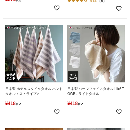
税込
4.00
（
5
）
日本製 ホテルスタイルタオル ハンド
日本製 ハーフフェイスタオル Lite! T
タオル＜ストライプ＞
OWEL ライトタオル
¥
418
¥
418
税込
税込