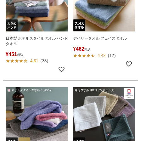
日本製 ホテルスタイルタオル ハンド
デイリータオル フェイスタオル
タオル
¥
462
税込
¥
451
税込
4.42
（
12
）
4.61
（
38
）