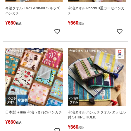
今治タオル LAZY ANIMALS キッズ
今治タオル Pocchi 3重ガーゼハンカ
ハンカチ
チ
¥
660
¥
660
税込
税込
日本製 ＋ima 今治うまれのハンカチ
今治タオル ハンカチタオル タッセル
付 STRIPE HOLIC
¥
660
税込
¥
660
税込