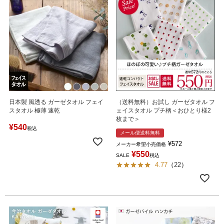
日本製 風透る ガーゼタオル フェイ
（送料無料）お試し ガーゼタオル フ
スタオル 極薄 速乾
ェイスタオル プチ柄＜おひとり様2
枚まで＞
¥
540
税込
メール便送料無料
¥
572
メーカー希望小売価格
¥
550
SALE
税込
4.77
（
22
）