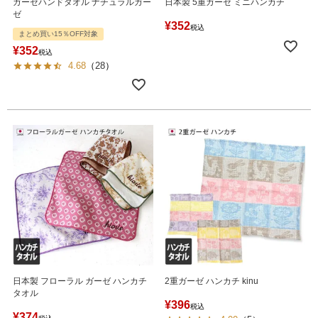
ガーゼハンドタオル ナチュラルガー
日本製 5重ガーゼ ミニハンカチ
ゼ
¥
352
税込
まとめ買い15％OFF対象
¥
352
税込
4.68
（
28
）
日本製 フローラル ガーゼ ハンカチ
2重ガーゼ ハンカチ kinu
タオル
¥
396
税込
¥
374