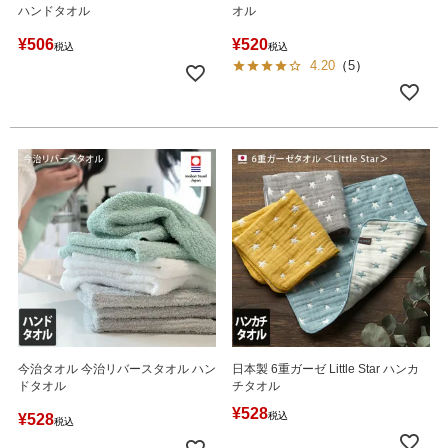
ハンドタオル
オル
¥
506
¥
520
税込
税込
4.20
（
5
）
今治タオル 今治リバースタオル ハン
日本製 6重ガーゼ Little Star ハンカ
ドタオル
チタオル
¥
528
税込
¥
528
税込