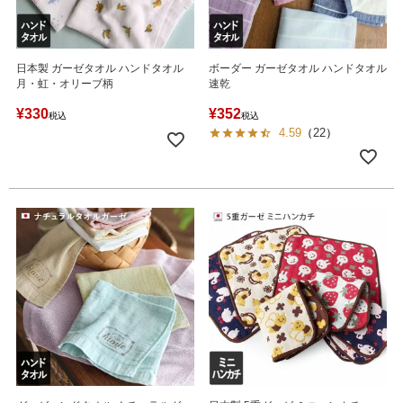
日本製 ガーゼタオル ハンドタオル
ボーダー ガーゼタオル ハンドタオル
月・虹・オリーブ柄
速乾
¥
330
¥
352
税込
税込
4.59
（
22
）