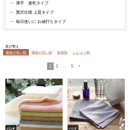
薄手 速乾タイプ
贅沢仕様 上質タイプ
毎日使いに お値打ちタイプ
並び替え
価格が安い順
価格が高い順
新着順
レビュー順
1
2
…
5