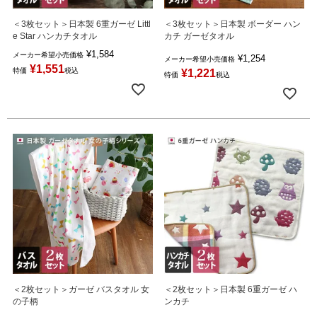
＜3枚セット＞日本製 6重ガーゼ Littl
＜3枚セット＞日本製 ボーダー ハン
e Star ハンカチタオル
カチ ガーゼタオル
¥
1,584
メーカー希望小売価格
¥
1,254
メーカー希望小売価格
¥
1,551
特価
税込
¥
1,221
特価
税込
＜2枚セット＞ガーゼ バスタオル 女
＜2枚セット＞日本製 6重ガーゼ ハ
の子柄
ンカチ