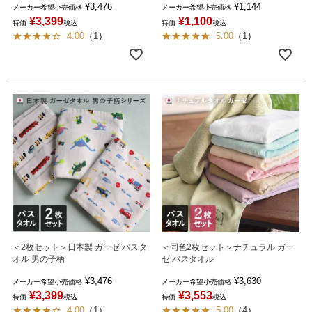
¥
3,476
¥
1,144
メーカー希望小売価格
メーカー希望小売価格
¥
3,399
¥
1,100
特価
税込
特価
税込
4.00
（
1
）
5.00
（
1
）
＜2枚セット＞日本製 ガーゼ バスタ
＜同色2枚セット＞ナチュラル ガー
オル 男の子柄
ゼ バスタオル
¥
3,476
¥
3,630
メーカー希望小売価格
メーカー希望小売価格
¥
3,399
¥
3,553
特価
税込
特価
税込
4.00
（
1
）
5.00
（
4
）