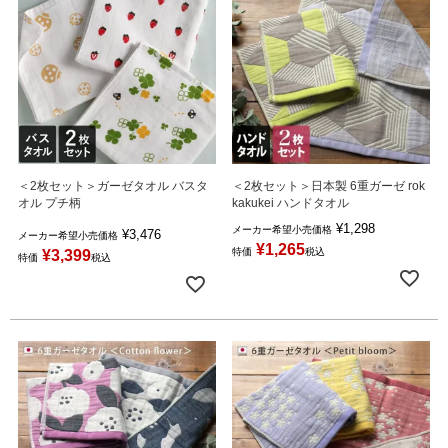
＜2枚セット＞ガーゼタオル バスタ
＜2枚セット＞日本製 6重ガーゼ rok
オル プチ柄
kakukei ハンドタオル
¥
1,298
メーカー希望小売価格
¥
3,476
メーカー希望小売価格
¥
1,265
特価
税込
¥
3,399
特価
税込