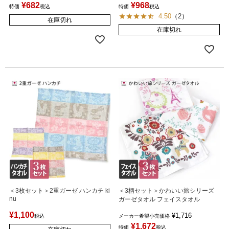
¥
682
¥
968
特価
税込
特価
税込
4.50
（
2
）
在庫切れ
在庫切れ
＜3枚セット＞2重ガーゼ ハンカチ ki
＜3柄セット＞かわいい旅シリーズ
nu
ガーゼタオル フェイスタオル
¥
1,100
¥
1,716
税込
メーカー希望小売価格
¥
1,672
特価
税込