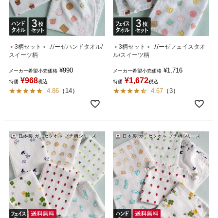
＜3柄セット＞ ガーゼハンドタオル/
＜3柄セット＞ ガーゼフェイスタオ
スイーツ柄
ル/スイーツ柄
¥
990
¥
1,716
メーカー希望小売価格
メーカー希望小売価格
¥
968
¥
1,672
特価
税込
特価
税込
4.86
（
14
）
4.67
（
3
）