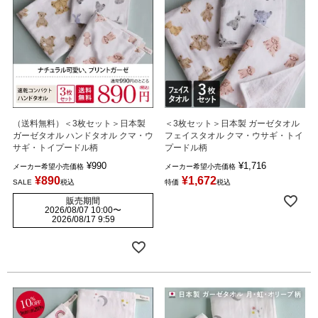
（送料無料）＜3枚セット＞日本製
＜3枚セット＞日本製 ガーゼタオル
ガーゼタオル ハンドタオル クマ・ウ
フェイスタオル クマ・ウサギ・トイ
サギ・トイプードル柄
プードル柄
¥
990
¥
1,716
メーカー希望小売価格
メーカー希望小売価格
¥
890
¥
1,672
SALE
税込
特価
税込
販売期間
2026/08/07 10:00
〜
2026/08/17 9:59