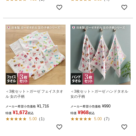
＜3枚セット＞ガーゼ フェイスタオ
＜3枚セット＞ガーゼ ハンドタオル
ル 女の子柄
女の子柄
¥
1,716
¥
990
メーカー希望小売価格
メーカー希望小売価格
¥
1,672
¥
968
特価
税込
特価
税込
5.00
（
1
）
5.00
（
7
）