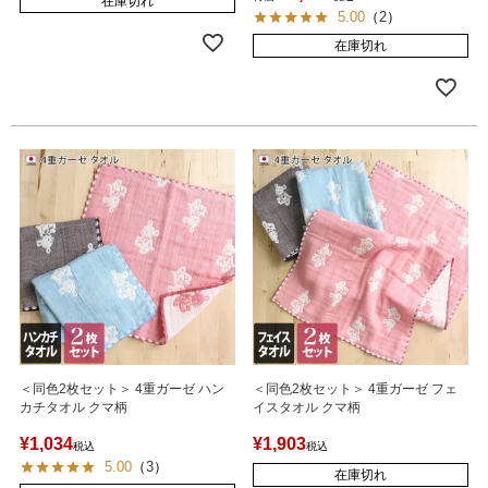
在庫切れ
5.00
（
2
）
在庫切れ
＜同色2枚セット＞ 4重ガーゼ ハン
＜同色2枚セット＞ 4重ガーゼ フェ
カチタオル クマ柄
イスタオル クマ柄
¥
1,034
¥
1,903
税込
税込
5.00
（
3
）
在庫切れ