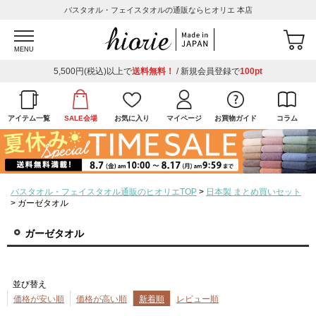
バスタオル・フェイスタオルの通販ならヒオリエ 本店
MENU
5,500円(税込)以上で
送料無料！
/ 新規会員登録で
100pt
アイテム一覧
SALE会場
お気に入り
マイページ
お買物ガイド
コラム
バスタオル・フェイスタオル通販のヒオリエTOP
日本製 まとめ買いセット
ガーゼタオル
ガーゼタオル
並び替え
価格が安い順
価格が高い順
新着順
レビュー順