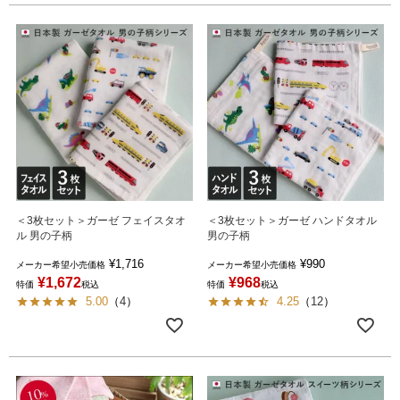
＜3枚セット＞ガーゼ フェイスタオ
＜3枚セット＞ガーゼ ハンドタオル
ル 男の子柄
男の子柄
¥
1,716
¥
990
メーカー希望小売価格
メーカー希望小売価格
¥
1,672
¥
968
特価
税込
特価
税込
5.00
（
4
）
4.25
（
12
）