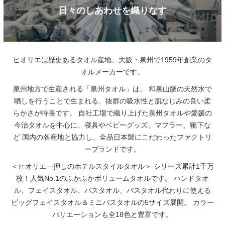
日々のしあわせを織りなす
ヒオリエは歴史あるタオル産地、大阪・泉州で1959年創業のタ
オルメーカーです。
泉州地方で生産される「泉州タオル」は、
和泉山脈の天然水で
晒しを行うことで生まれる、抜群の吸水性と肌なじみの良い柔
らかさが特長です。
自社工場で織り上げた泉州タオルや愛媛の
今治タオルを中心に、寝具やベビーグッズ、マフラー、靴下な
ど
国内の各産地と協力し、全品日本製にこだわったファクトリ
ーブランドです。
＜ヒオリエ一押しのホテルスタイルタオル＞
シリーズ累計1千万
枚！人気No.1のふかふかボリュームタオルです。
ハンドタオ
ル、フェイスタオル、バスタオル、バスタオル代わりに使える
ビッグフェイスタオル＆ミニバスタオルの5サイズ展開。
カラー
バリエーションも全18色と豊富です。