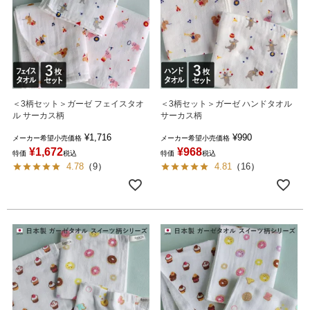
＜3柄セット＞ガーゼ フェイスタオ
＜3柄セット＞ガーゼ ハンドタオル
ル サーカス柄
サーカス柄
¥
1,716
¥
990
メーカー希望小売価格
メーカー希望小売価格
¥
1,672
¥
968
特価
税込
特価
税込
4.78
（
9
）
4.81
（
16
）