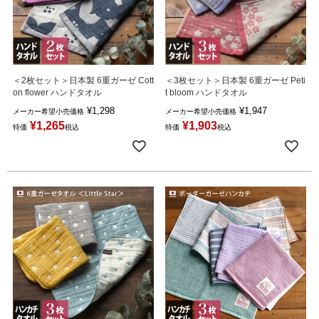
＜2枚セット＞日本製 6重ガーゼ Cott
＜3枚セット＞日本製 6重ガーゼ Peti
on flower ハンドタオル
t bloom ハンドタオル
¥
1,298
¥
1,947
メーカー希望小売価格
メーカー希望小売価格
¥
1,265
¥
1,903
特価
税込
特価
税込