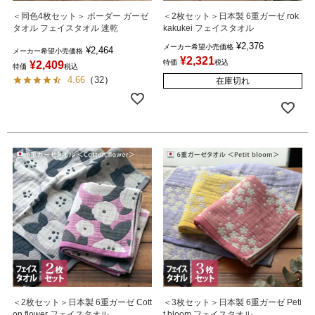
＜同色4枚セット＞ ボーダー ガーゼ
＜2枚セット＞日本製 6重ガーゼ rok
タオル フェイスタオル 速乾
kakukei フェイスタオル
¥
2,376
メーカー希望小売価格
¥
2,464
メーカー希望小売価格
¥
2,321
特価
税込
¥
2,409
特価
税込
4.66
（
32
）
在庫切れ
＜2枚セット＞日本製 6重ガーゼ Cott
＜3枚セット＞日本製 6重ガーゼ Peti
on flower フェイスタオル
t bloom フェイスタオル