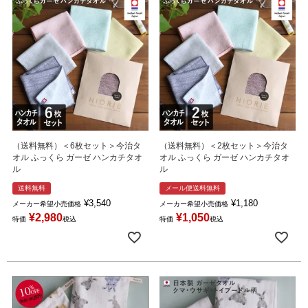
（送料無料）＜6枚セット＞今治タ
（送料無料）＜2枚セット＞今治タ
オル ふっくら ガーゼ ハンカチタオ
オル ふっくら ガーゼ ハンカチタオ
ル
ル
送料無料
メール便送料無料
¥
3,540
¥
1,180
メーカー希望小売価格
メーカー希望小売価格
¥
2,980
¥
1,050
特価
税込
特価
税込