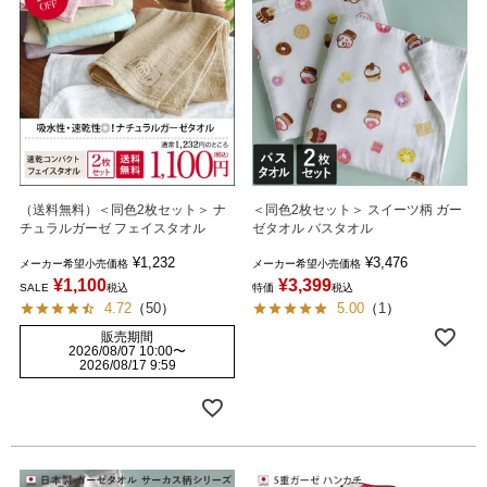
（送料無料）＜同色2枚セット＞ ナ
＜同色2枚セット＞ スイーツ柄 ガー
チュラルガーゼ フェイスタオル
ゼタオル バスタオル
¥
1,232
¥
3,476
メーカー希望小売価格
メーカー希望小売価格
¥
1,100
¥
3,399
SALE
税込
特価
税込
4.72
（
50
）
5.00
（
1
）
販売期間
2026/08/07 10:00
〜
2026/08/17 9:59