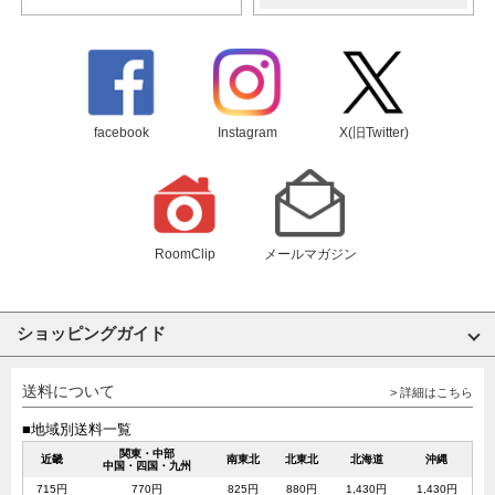
facebook
Instagram
X(旧Twitter)
RoomClip
メールマガジン
ショッピングガイド
送料について
> 詳細はこちら
■地域別送料一覧
関東・中部
近畿
南東北
北東北
北海道
沖縄
中国・四国・九州
715円
770円
825円
880円
1,430円
1,430円