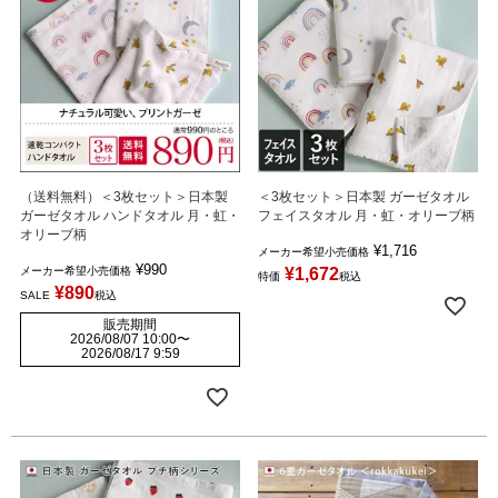
（送料無料）＜3枚セット＞日本製
＜3枚セット＞日本製 ガーゼタオル
ガーゼタオル ハンドタオル 月・虹・
フェイスタオル 月・虹・オリーブ柄
オリーブ柄
¥
1,716
メーカー希望小売価格
¥
990
メーカー希望小売価格
¥
1,672
特価
税込
¥
890
SALE
税込
販売期間
2026/08/07 10:00
〜
2026/08/17 9:59