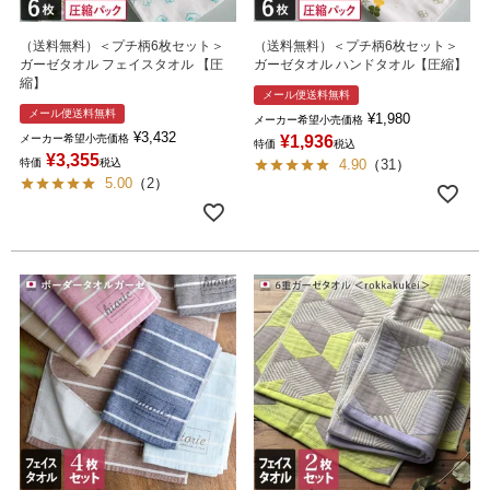
（送料無料）＜プチ柄6枚セット＞
（送料無料）＜プチ柄6枚セット＞
ガーゼタオル フェイスタオル 【圧
ガーゼタオル ハンドタオル【圧縮】
縮】
メール便送料無料
メール便送料無料
¥
1,980
メーカー希望小売価格
¥
3,432
メーカー希望小売価格
¥
1,936
特価
税込
¥
3,355
特価
税込
4.90
（
31
）
5.00
（
2
）