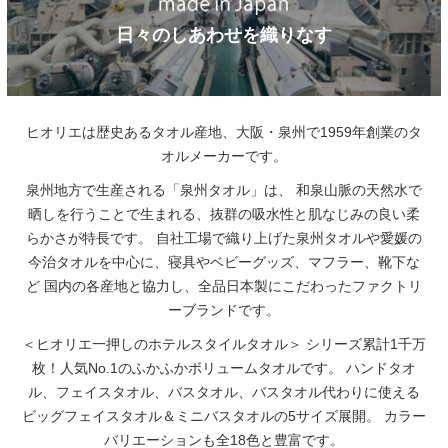
日々のしあわせを織りなす
ヒオリエは歴史あるタオル産地、大阪・泉州で1959年創業のタ
オルメーカーです。
泉州地方で生産される「泉州タオル」は、
和泉山脈の天然水で
晒しを行うことで生まれる、抜群の吸水性と肌なじみの良い柔
らかさが特長です。
自社工場で織り上げた泉州タオルや愛媛の
今治タオルを中心に、寝具やベビーグッズ、マフラー、靴下な
ど
国内の各産地と協力し、全品日本製にこだわったファクトリ
ーブランドです。
＜ヒオリエ一押しのホテルスタイルタオル＞
シリーズ累計1千万
枚！人気No.1のふかふかボリュームタオルです。
ハンドタオ
ル、フェイスタオル、バスタオル、バスタオル代わりに使える
ビッグフェイスタオル＆ミニバスタオルの5サイズ展開。
カラー
バリエーションも全18色と豊富です。