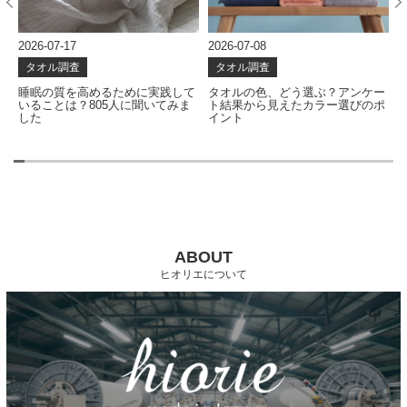
2026-07-17
2026-07-08
2
タオル調査
タオル調査
な
睡眠の質を高めるために実践して
タオルの色、どう選ぶ？アンケー
いることは？805人に聞いてみま
ト結果から見えたカラー選びのポ
した
イント
ABOUT
ヒオリエについて