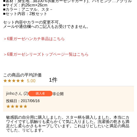
■素材：身生地…綿100％(6重ガーゼジャガード)、パイピング…アクリル
■サイズ：約26cm×26cm
■カラー：アニマル、スタ－
■セット内容：2枚セット
セット内容やカラーの変更不可。
メールや通信欄へのご記入もお受けできません。
＞6重ガーゼハンカチ単品はこちら
＞6重ガーゼシリーズトップページ一覧はこちら
1
5.00
jinho
2
購入者
非公開
投稿日
2017/06/16
敏感肌の自分用に購入しました。スター柄を購入しました。本当にカ
ワイイですし肌触りも柔らかくて気に入りました。洗濯後の乾きも満
足だし柔らかさもキープしています。これはリピしたいと満足の商品
でした、リピします。