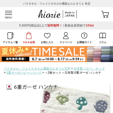
バスタオル・フェイスタオルの通販ならヒオリエ 本店
MENU
5,500円(税込)以上で
送料無料！
/ 新規会員登録で
100pt
アイテム一覧
SALE会場
お気に入り
マイページ
お買物ガイド
コラム
バスタオル・フェイスタオル通販のヒオリエTOP
日本製 ベビー・キッズ
6重ガーゼベビーシリーズ
＜2枚セット＞日本製 6重ガーゼ ハンカチ