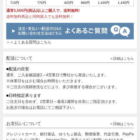
715円
770円
825円
880円
1,430円
1,430円
通常5,500円(税込)以上ご購入で、送料無料!
送料無料商品と同時購入でも送料無料！
＞＞よくある質問はこちら
配送について
> 詳細はこちら
■配送の目安
通常、ご入金確認後2～4営業日で弊社から発送いたします。
※休業日をはさむ場合お時間をいただきます。
※ご注文の混雑状況などにより、多少前後する場合がございます。
■日時指定承ります
ご注文日を含めず、2営業日～最長1週間を目安にご指定頂けます。
お急ぎの場合はお電話にてご相談下さい。
お支払いについて
> 詳細はこちら
クレジットカード、銀行振込、ゆうちょ振込、郵便振替、代金引換、PayPa
y（オンライン決済）、Amazon Pay、楽天ペイがご利用いただけます。