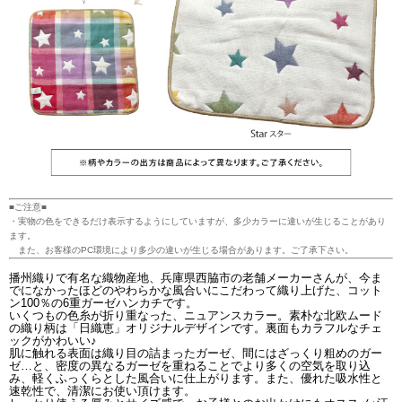
■ご注意■
・実物の色をできるだけ表示するようにしていますが、多少カラーに違いが生じることがあり
ます。
また、お客様のPC環境により多少の違いが生じる場合があります。ご了承下さい。
播州織りで有名な織物産地、兵庫県西脇市の老舗メーカーさんが、今ま
でになかったほどのやわらかな風合いにこだわって織り上げた、コット
ン100％の6重ガーゼハンカチです。
いくつもの色糸が折り重なった、ニュアンスカラー。素朴な北欧ムード
の織り柄は「日織恵」オリジナルデザインです。裏面もカラフルなチェ
ックがかわいい♪
肌に触れる表面は織り目の詰まったガーゼ、間にはざっくり粗めのガー
ゼ…と、密度の異なるガーゼを重ねることでより多くの空気を取り込
み、軽くふっくらとした風合いに仕上がります。また、優れた吸水性と
速乾性で、清潔にお使い頂けます。