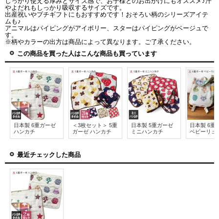
しっかり使える厚みとサイズ感で、お子様とのお出かけにもオススメ♪汗
やよだれもしっかり吸収するサイズです。
出産祝いやプチギフトにもおすすめです！おそろい柄のシリーズアイテ
ムも♪
アニマルはパイピングがアイボリー、スターはパイピングがベージュで
す。
※柄やカラーの出方は商品によって異なります。ご了承ください。
この商品を買った人はこんな商品も買っています
日本製 6重ガーゼ
＜3枚セット＞ 5重
日本製 5重ガーゼ
日本製 6重
ハンカチ
ガーゼ ハンカチ
ミニハンカチ
ベビーリュ
最近チェックした商品