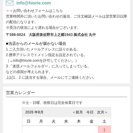
info@hiorie.com
＞＞お問い合わせフォームはこちら
営業時間外に頂いたお問い合わせの返信、ご注文確認メールは翌営業日以降
の配信になります。
※受注の状況により遅れる場合がございます。
〒598-0024 大阪府泉佐野市上之郷1943
株式会社 丸中
■当店からのメールが届かない場合
1.ご入力頂いたメールアドレスに誤りがある。
2.携帯アドレスでドメイン指定を設定されている。
（→info@hiorie.comを許可してください。）
3.「迷惑メールフォルダー」に入ってしまっている。
などの原因が考えられます。
上記1、2 に該当する場合、メールにてご連絡ください。
営業カレンダー
※土・日曜、祝祭日は完全休業日です
2026 年8月
＜前月
今日
次月＞
日
月
火
水
木
金
土
1