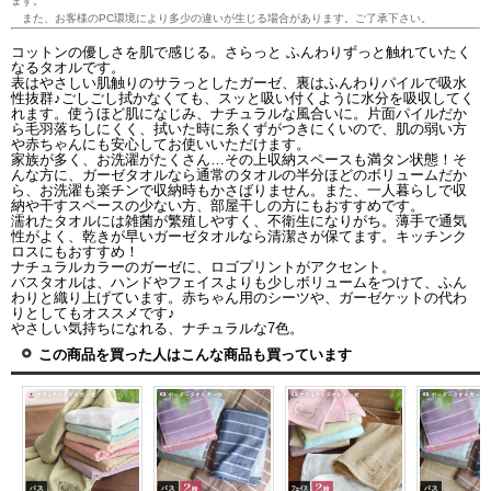
ます。
また、お客様のPC環境により多少の違いが生じる場合があります。ご了承下さい。
コットンの優しさを肌で感じる。さらっと ふんわりずっと触れていたく
なるタオルです。
表はやさしい肌触りのサラっとしたガーゼ、裏はふんわりパイルで吸水
性抜群♪ごしごし拭かなくても、スッと吸い付くように水分を吸収してく
れます。使うほど肌になじみ、ナチュラルな風合いに。片面パイルだか
ら毛羽落ちしにくく、拭いた時に糸くずがつきにくいので、肌の弱い方
や赤ちゃんにも安心してお使いいただけます。
家族が多く、お洗濯がたくさん…その上収納スペースも満タン状態！そ
んな方に、ガーゼタオルなら通常のタオルの半分ほどのボリュームだか
ら、お洗濯も楽チンで収納時もかさばりません。また、一人暮らしで収
納や干すスペースの少ない方、部屋干しの方にもおすすめです。
濡れたタオルには雑菌が繁殖しやすく、不衛生になりがち。薄手で通気
性がよく、乾きが早いガーゼタオルなら清潔さが保てます。キッチンク
ロスにもおすすめ！
ナチュラルカラーのガーゼに、ロゴプリントがアクセント。
バスタオルは、ハンドやフェイスよりも少しボリュームをつけて、ふん
わりと織り上げています。赤ちゃん用のシーツや、ガーゼケットの代わ
りとしてもオススメです♪
やさしい気持ちになれる、ナチュラルな7色。
この商品を買った人はこんな商品も買っています