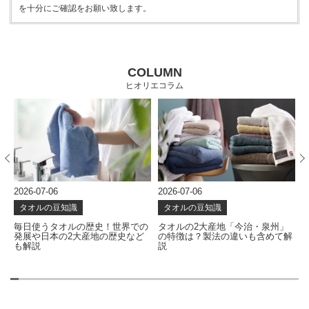
を十分にご確認をお願い致します。
COLUMN
ヒオリエコラム
2026-07-06
2026-06-24
2
タオルの豆知識
タオルの豆知識
の
タオルの2大産地「今治・泉州」
タオルはどう作られる？使い心地
の特徴は？製法の違いも含めて解
を左右する製造工程を解説
説