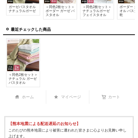
ガーゼバスタオル
＜同色2枚セット＞
＜同色2枚セット＞
ボーダー 
ナチュラルガーゼ
ボーダー ガーゼ バ
ナチュラルガーゼ
オル バスタ
スタオル
フェイスタオル
乾
最近チェックした商品
＜同色2枚セット＞
ナチュラル ガーゼ
バスタオル
ホーム
マイページ
カート
【熊本地震による配送遅延のお知らせ】
このたびの熊本地震により被害に遭われた皆さまに心よりお見舞い申し
上げます。