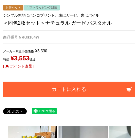
お得セット
ギフトラッピング対応
シンプル無地にハンコプリント。表はガーゼ、裏はパイル
＜同色2枚セット＞ナチュラル ガーゼ バスタオル
商品番号
NRGs104W
¥
3,630
メーカー希望小売価格
¥
3,553
特価
税込
[
36
ポイント進呈 ]
カートに入れる