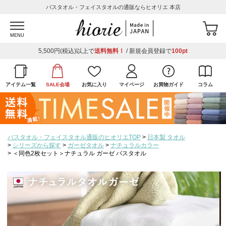
バスタオル・フェイスタオルの通販ならヒオリエ 本店
MENU
5,500円(税込)以上で
送料無料！
/ 新規会員登録で
100pt
アイテム一覧
SALE会場
お気に入り
マイページ
お買物ガイド
コラム
バスタオル・フェイスタオル通販のヒオリエTOP
日本製 タオル
シリーズから探す
ガーゼタオル
ナチュラルカラー
＜同色2枚セット＞ナチュラル ガーゼ バスタオル