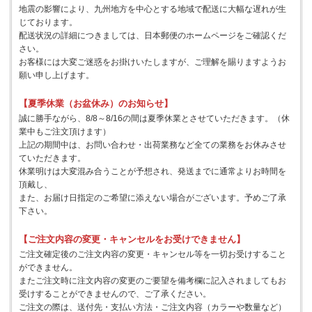
地震の影響により、九州地方を中心とする地域で配送に大幅な遅れが生
じております。
配送状況の詳細につきましては、日本郵便のホームページをご確認くだ
さい。
お客様には大変ご迷惑をお掛けいたしますが、ご理解を賜りますようお
願い申し上げます。
【夏季休業（お盆休み）のお知らせ】
誠に勝手ながら、8/8～8/16の間は夏季休業とさせていただきます。（休
業中もご注文頂けます）
上記の期間中は、お問い合わせ・出荷業務など全ての業務をお休みさせ
ていただきます。
休業明けは大変混み合うことが予想され、発送までに通常よりお時間を
頂戴し、
また、お届け日指定のご希望に添えない場合がございます。予めご了承
下さい。
【ご注文内容の変更・キャンセルをお受けできません】
ご注文確定後のご注文内容の変更・キャンセル等を一切お受けすること
ができません。
またご注文時に注文内容の変更のご要望を備考欄に記入されましてもお
受けすることができませんので、ご了承ください。
ご注文の際は、送付先・支払い方法・ご注文内容（カラーや数量など）