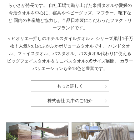
らかさが特長です。
自社工場で織り上げた泉州タオルや愛媛の
今治タオルを中心に、寝具やベビーグッズ、マフラー、靴下な
ど
国内の各産地と協力し、全品日本製にこだわったファクトリ
ーブランドです。
＜ヒオリエ一押しのホテルスタイルタオル＞
シリーズ累計1千万
枚！人気No.1のふかふかボリュームタオルです。
ハンドタオ
ル、フェイスタオル、バスタオル、バスタオル代わりに使える
ビッグフェイスタオル＆ミニバスタオルの5サイズ展開。
カラー
バリエーションも全18色と豊富です。
もっと詳しく
株式会社 丸中のご紹介