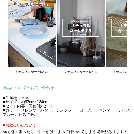
ナチュラルガーゼタオル
ナチュラルガーゼタオル
ナチュラルガ
商品についてのお問い合わせ
■生産地：日本
■サイズ：約62cm×124cm
■セット内容：同色2枚セット
■カラー：メレンゲ、バター、ジンジャー、ローズ、ラベンダー、アイス
ブルー、ピスタチオ
■お取扱いについて
強く引っ張ったり、引っかけによってほつれてしまう場合がありますの