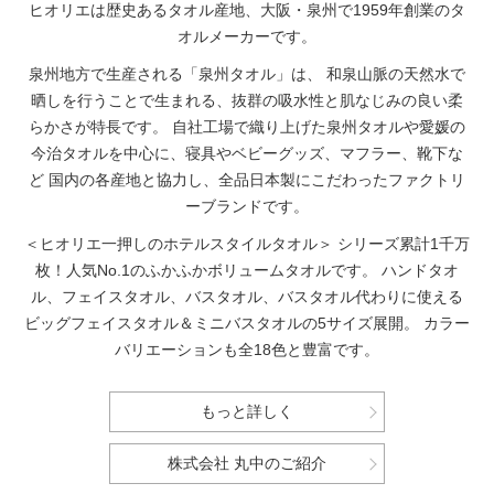
ヒオリエは歴史あるタオル産地、大阪・泉州で1959年創業のタ
オルメーカーです。
泉州地方で生産される「泉州タオル」は、
和泉山脈の天然水で
晒しを行うことで生まれる、抜群の吸水性と肌なじみの良い柔
らかさが特長です。
自社工場で織り上げた泉州タオルや愛媛の
今治タオルを中心に、寝具やベビーグッズ、マフラー、靴下な
ど
国内の各産地と協力し、全品日本製にこだわったファクトリ
ーブランドです。
＜ヒオリエ一押しのホテルスタイルタオル＞
シリーズ累計1千万
枚！人気No.1のふかふかボリュームタオルです。
ハンドタオ
ル、フェイスタオル、バスタオル、バスタオル代わりに使える
ビッグフェイスタオル＆ミニバスタオルの5サイズ展開。
カラー
バリエーションも全18色と豊富です。
もっと詳しく
株式会社 丸中のご紹介