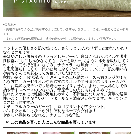
■ご注意■
・実物の色をできるだけ表示するようにしていますが、多少カラーに違いが生じることがあり
ます。
また、お客様のPC環境により多少の違いが生じる場合があります。ご了承下さい。
コットンの優しさを肌で感じる。さらっと ふんわりずっと触れていたく
なるタオルです。
表はやさしい肌触りのサラっとしたガーゼ、裏はふんわりパイルで吸水
性抜群♪ごしごし拭かなくても、スッと吸い付くように水分を吸収してく
れます。使うほど肌になじみ、ナチュラルな風合いに。片面パイルだか
ら毛羽落ちしにくく、拭いた時に糸くずがつきにくいので、肌の弱い方
や赤ちゃんにも安心してお使いいただけます。
家族が多く、お洗濯がたくさん…その上収納スペースも満タン状態！そ
んな方に、ガーゼタオルなら通常のタオルの半分ほどのボリュームだか
ら、お洗濯も楽チンで収納時もかさばりません。また、一人暮らしで収
納や干すスペースの少ない方、部屋干しの方にもおすすめです。
濡れたタオルには雑菌が繁殖しやすく、不衛生になりがち。薄手で通気
性がよく、乾きが早いガーゼタオルなら清潔さが保てます。キッチンク
ロスにもおすすめ！
ナチュラルカラーのガーゼに、ロゴプリントがアクセント。
ハンドタオルにはひっかけに便利なループタグ付き！
やさしい気持ちになれる、ナチュラルな7色。
この商品を買った人はこんな商品も買っています