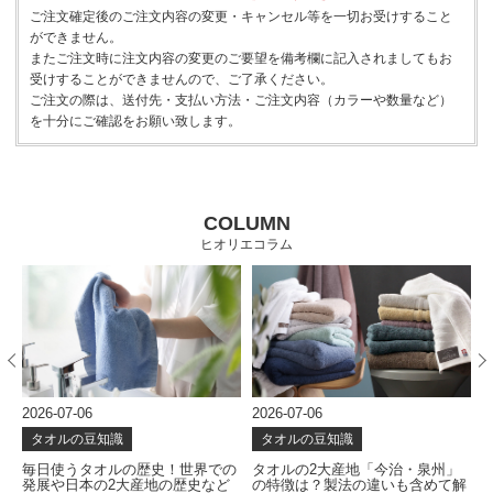
ご注文確定後のご注文内容の変更・キャンセル等を一切お受けすること
ができません。
またご注文時に注文内容の変更のご要望を備考欄に記入されましてもお
受けすることができませんので、ご了承ください。
ご注文の際は、送付先・支払い方法・ご注文内容（カラーや数量など）
を十分にご確認をお願い致します。
COLUMN
ヒオリエコラム
2026-07-06
2026-06-24
2
タオルの豆知識
タオルの豆知識
の
タオルの2大産地「今治・泉州」
タオルはどう作られる？使い心地
の特徴は？製法の違いも含めて解
を左右する製造工程を解説