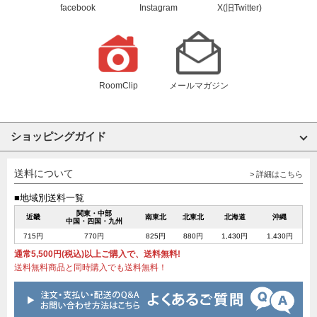
facebook
Instagram
X(旧Twitter)
RoomClip
メールマガジン
ショッピングガイド
送料について
> 詳細はこちら
■地域別送料一覧
関東・中部
近畿
南東北
北東北
北海道
沖縄
中国・四国・九州
715円
770円
825円
880円
1,430円
1,430円
通常5,500円(税込)以上ご購入で、送料無料!
送料無料商品と同時購入でも送料無料！