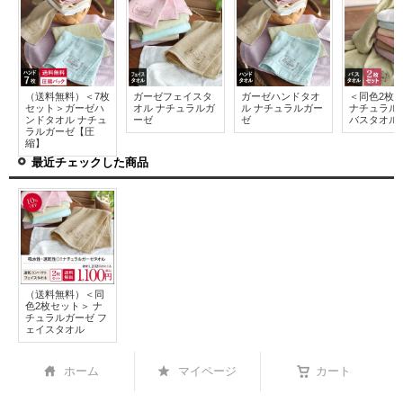
（送料無料）＜7枚
ガーゼフェイスタ
ガーゼハンドタオ
＜同色2枚
セット＞ガーゼハ
オル ナチュラルガ
ル ナチュラルガー
ナチュラル
ンドタオル ナチュ
ーゼ
ゼ
バスタオル
ラルガーゼ【圧
縮】
最近チェックした商品
（送料無料）＜同
色2枚セット＞ ナ
チュラルガーゼ フ
ェイスタオル
ホーム
マイページ
カート