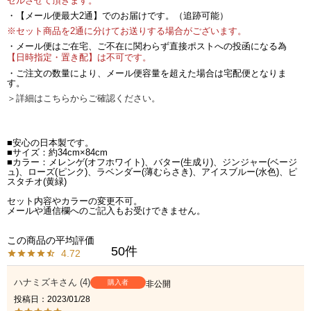
セルさせて頂きます。
・【メール便最大2通】でのお届けです。（追跡可能）
※セット商品を2通に分けてお送りする場合がございます。
・メール便はご在宅、ご不在に関わらず直接ポストへの投函になる為
【日時指定・置き配】は不可です。
・ご注文の数量により、メール便容量を超えた場合は宅配便となりま
す。
＞詳細はこちらからご確認ください。
■安心の日本製です。
■サイズ：約34cm×84cm
■カラー：メレンゲ(オフホワイト)、バター(生成り)、ジンジャー(ベージ
ュ)、ローズ(ピンク)、ラベンダー(薄むらさき)、アイスブルー(水色)、ピ
スタチオ(黄緑)
セット内容やカラーの変更不可。
メールや通信欄へのご記入もお受けできません。
50
4.72
ハナミズキ
4
購入者
非公開
投稿日
2023/01/28