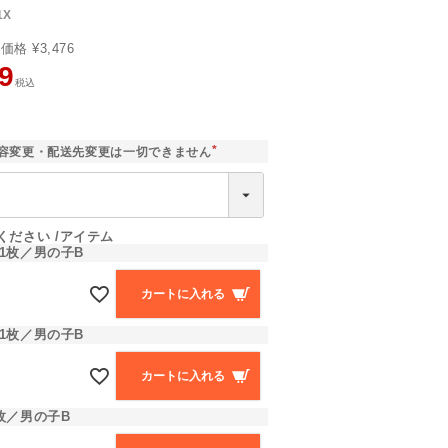
1X
売価格
¥
3,476
9
税込
]
容変更・配送先変更は一切できません
(
必
須
)
ください
アイテム
1枚／男の子B
カートに入れる
1枚／男の子B
カートに入れる
枚／男の子B