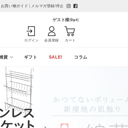
お買い物ガイド
メルマガ登録/停止
ゲスト様
[
0
pt
]
ログイン
会員登録
カート
雑貨
ギフト
SALE!
コラム