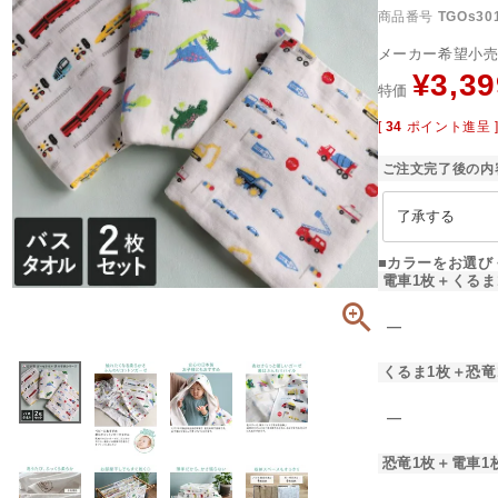
商品番号
TGOs30
メーカー希望小
¥
3,39
特価
[
34
ポイント進呈 
ご注文完了後の内
■カラーをお選び
電車1枚＋くるま
―
くるま1枚＋恐竜
―
恐竜1枚＋電車1