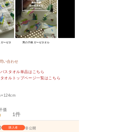
！ガーゼタ
男の子柄 ガーゼタオル
問い合わせ
ゼバスタオル単品はこちら
ゼタオルトップページ一覧はこちら
×124cm
1
0
1
購入者
非公開