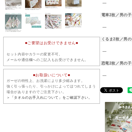
―
電車2枚／男の子
―
くるま2枚／男の
■ご要望はお受けできません■
―
セット内容やカラーの変更不可。
メールや通信欄へのご記入もお受けできません。
恐竜2枚／男の子
■お取扱いについて■
―
ガーゼの特性上、お洗濯により多少縮みます。
強く引っ張ったり、引っかけによってほつれてしまう
場合がありますのでご注意下さい。
＞「タオルのお手入れについて」をご確認下さい。