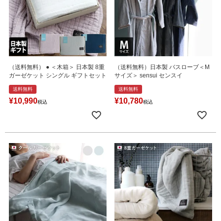
（送料無料） ● ＜木箱＞ 日本製 8重
（送料無料）日本製 バスローブ＜M
ガーゼケット シングル ギフトセット
サイズ＞ sensui センスイ
送料無料
送料無料
¥
10,990
¥
10,780
税込
税込