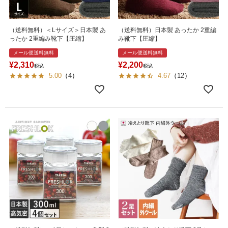
（送料無料）＜Lサイズ＞日本製 あ
（送料無料）日本製 あったか 2重編
ったか 2重編み靴下【圧縮】
み靴下【圧縮】
メール便送料無料
メール便送料無料
¥
2,310
¥
2,200
税込
税込
5.00
（
4
）
4.67
（
12
）