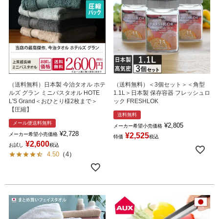
（送料無料）日本製 今治タオル ホテ
（送料無料）＜3個セット＞＜角型
ルズ グラン ミニバスタオル HOTE
1.1L＞日本製 保存容器 フレッシュロ
L'S Grand＜おひとり様2枚まで＞
ック FRESHLOK
【圧縮】
送料無料
メール便送料無料
¥
2,805
メーカー希望小売価格
¥
2,728
メーカー希望小売価格
¥
2,525
特価
税込
¥
2,600
お試し
税込
4.50
（
4
）