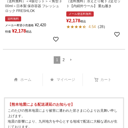
（送料無料）＜4個セット＞＜角型 3
（送料無料）冷えとり靴下 2足セッ
00ml＞日本製 保存容器 フレッシュ
ト【内絹外ウール】 重ね履き
ロック FRESHLOK
メール便送料無料
送料無料
¥
2,178
税込
¥
2,420
メーカー希望小売価格
4.54
（
28
）
¥
2,178
特価
税込
1
2
ホーム
マイページ
カート
【熊本地震による配送遅延のお知らせ】
このたびの熊本地震により被害に遭われた皆さまに心よりお見舞い申し
上げます。
地震の影響により、九州地方を中心とする地域で配送に大幅な遅れが生
じております。