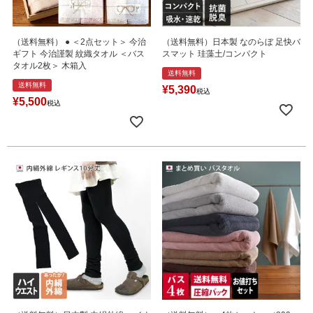
（送料無料） ● ＜2点セット＞ 今治
（送料無料）日本製 なのらぼ 足快バ
ギフト 今治謹製 紋織タオル ＜バス
スマット 珪藻土/コンパクト
タオル2枚＞ 木箱入
送料無料
送料無料
¥
5,390
税込
¥
5,500
税込