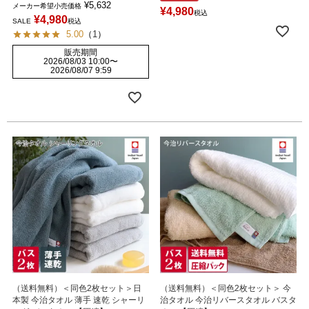
¥
5,632
メーカー希望小売価格
¥
4,980
税込
¥
4,980
SALE
税込
5.00
（
1
）
販売期間
2026/08/03 10:00
〜
2026/08/07 9:59
（送料無料）＜同色2枚セット＞日
（送料無料）＜同色2枚セット＞ 今
本製 今治タオル 薄手 速乾 シャーリ
治タオル 今治リバースタオル バスタ