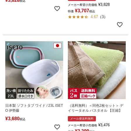
¥
3,828
税込
¥
3,828
メーカー希望小売価格
¥
3,707
特価
税込
4.67
（
3
）
日本製 ソフトタブ ワイド / 23L ISET
（送料無料）＜同色2枚セット＞ デ
O 伊勢藤
イリータオル バスタオル 【圧縮】
¥
3,680
メール便送料無料
税込
¥
3,476
メーカー希望小売価格