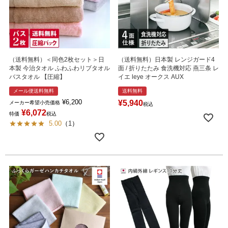
（送料無料）＜同色2枚セット＞日
（送料無料）日本製 レンジガード4
本製 今治タオル ふわふわリブタオル
面 / 折りたたみ 食洗機対応 燕三条 レ
バスタオル 【圧縮】
イエ leye オークス AUX
メール便送料無料
送料無料
¥
6,200
¥
5,940
メーカー希望小売価格
税込
¥
6,072
特価
税込
5.00
（
1
）