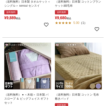
（送料無料）日本製 タオルケット＜
（送料無料）日本製 コットンブラン
シングル＞ sensui センスイ
ケット/綿毛布
送料無料
送料無料
¥
9,889
¥
9,680
税込
税込
5.00
（
1
）
（送料無料） ● ＜木箱＞ 日本製 バ
（送料無料）日本製 コットン 毛布
スローブ ＆ ビッグフェイス ギフト
敷きパッド
セット
送料無料