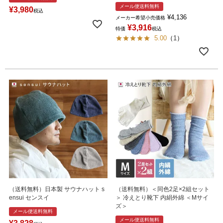
メール便送料無料
¥
3,980
税込
¥
4,136
メーカー希望小売価格
¥
3,916
特価
税込
5.00
（
1
）
（送料無料）日本製 サウナハット s
（送料無料）＜同色2足×2組セット
ensui センスイ
＞ 冷えとり靴下 内絹外綿 ＜Mサイ
ズ＞
メール便送料無料
メール便送料無料