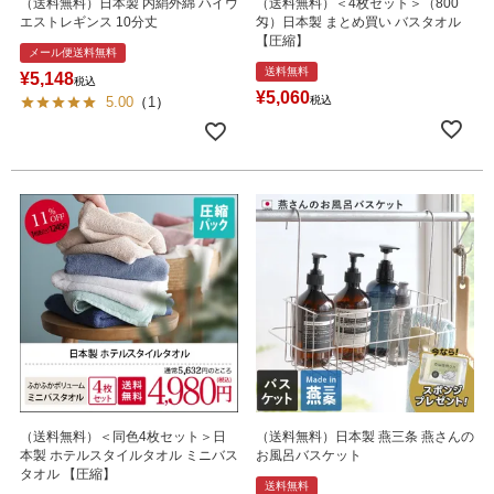
（送料無料）日本製 内絹外綿 ハイウ
（送料無料）＜4枚セット＞（800
エストレギンス 10分丈
匁）日本製 まとめ買い バスタオル
【圧縮】
メール便送料無料
送料無料
¥
5,148
税込
¥
5,060
5.00
（
1
）
税込
（送料無料）＜同色4枚セット＞日
（送料無料）日本製 燕三条 燕さんの
本製 ホテルスタイルタオル ミニバス
お風呂バスケット
タオル 【圧縮】
送料無料