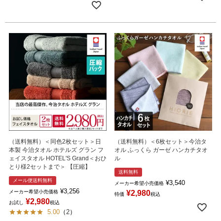
（送料無料）＜同色2枚セット＞日
（送料無料）＜6枚セット＞今治タ
本製 今治タオル ホテルズ グラン フ
オル ふっくら ガーゼ ハンカチタオ
ェイスタオル HOTEL'S Grand＜おひ
ル
とり様2セットまで＞ 【圧縮】
送料無料
メール便送料無料
¥
3,540
メーカー希望小売価格
¥
3,256
メーカー希望小売価格
¥
2,980
特価
税込
¥
2,980
お試し
税込
5.00
（
2
）