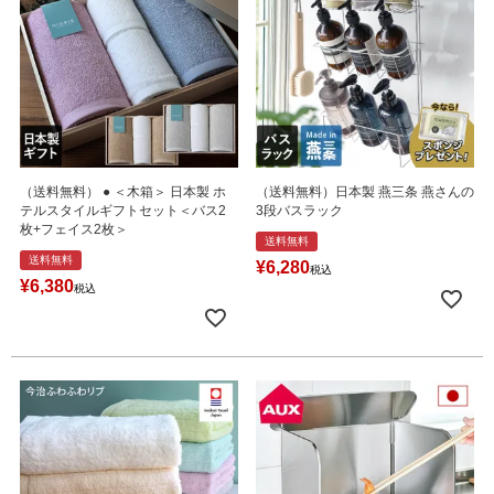
（送料無料） ● ＜木箱＞ 日本製 ホ
（送料無料）日本製 燕三条 燕さんの
テルスタイルギフトセット＜バス2
3段バスラック
枚+フェイス2枚＞
送料無料
送料無料
¥
6,280
税込
¥
6,380
税込