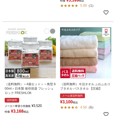
¥
3,399
特価
税込
5.00
（
1
）
（送料無料）＜4個セット＞＜角型 8
（送料無料）今治タオル ふわふわリ
00ml＞日本製 保存容器 フレッシュ
ブタオル バスタオル 【圧縮】
ロック FRESHLOK
メール便送料無料
送料無料
¥
3,100
税込
¥
3,520
メーカー希望小売価格
4.50
（
6
）
¥
3,168
特価
税込