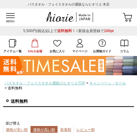
バスタオル・フェイスタオルの通販ならヒオリエ 本店
MENU
5,500円(税込)以上で
送料無料！
/ 新規会員登録で
100pt
アイテム一覧
SALE会場
お気に入り
マイページ
お買物ガイド
コラム
バスタオル・フェイスタオル通販のヒオリエTOP
キャンペーン・セール
送料無料
送料無料
並び替え
価格が安い順
価格が高い順
新着順
レビュー順