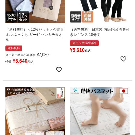
（送料無料）＜12枚セット＞今治タ
（送料無料）日本製 内絹外綿 腹巻付
オル ふっくら ガーゼ ハンカチタオ
きレギンス 10分丈
ル
メール便送料無料
送料無料
¥
5,610
税込
¥
7,080
メーカー希望小売価格
¥
5,640
特価
税込