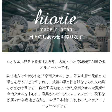
日々のしあわせを織りなす
ヒオリエは歴史あるタオル産地、大阪・泉州で1959年創業のタ
オルメーカーです。
泉州地方で生産される「泉州タオル」は、
和泉山脈の天然水で
晒しを行うことで生まれる、抜群の吸水性と肌なじみの良い柔
らかさが特長です。
自社工場で織り上げた泉州タオルや愛媛の
今治タオルを中心に、寝具やベビーグッズ、マフラー、靴下な
ど
国内の各産地と協力し、全品日本製にこだわったファクトリ
ーブランドです。