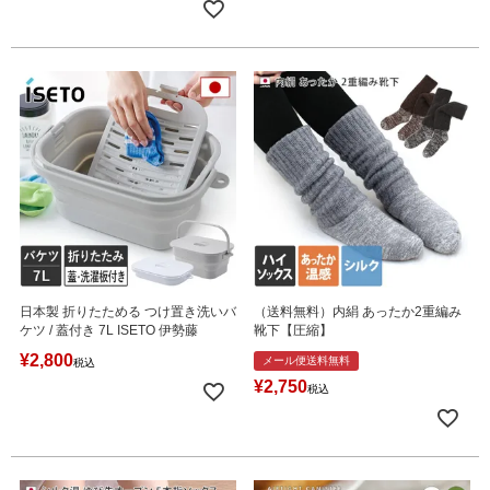
日本製 折りたためる つけ置き洗いバ
（送料無料）内絹 あったか2重編み
ケツ / 蓋付き 7L ISETO 伊勢藤
靴下【圧縮】
¥
2,800
メール便送料無料
税込
¥
2,750
税込