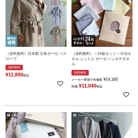
（送料無料）日本製 立体ガーゼ バス
（送料無料）＜24枚セット＞今治タ
ローブ
オル ふっくら ガーゼ ハンカチタオ
ル
送料無料
送料無料
¥
11,800
税込
¥
14,160
メーカー希望小売価格
¥
11,040
特価
税込