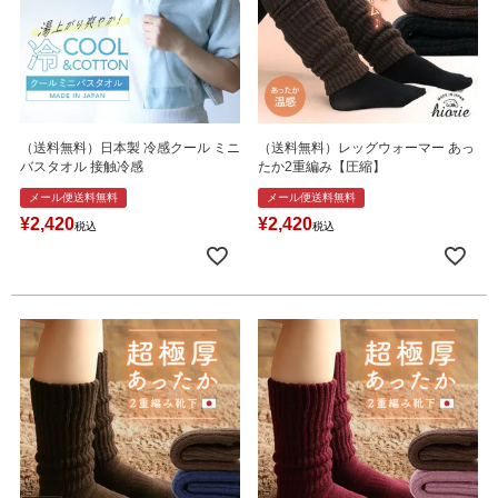
（送料無料）日本製 冷感クール ミニ
（送料無料）レッグウォーマー あっ
バスタオル 接触冷感
たか2重編み【圧縮】
メール便送料無料
メール便送料無料
¥
2,420
¥
2,420
税込
税込