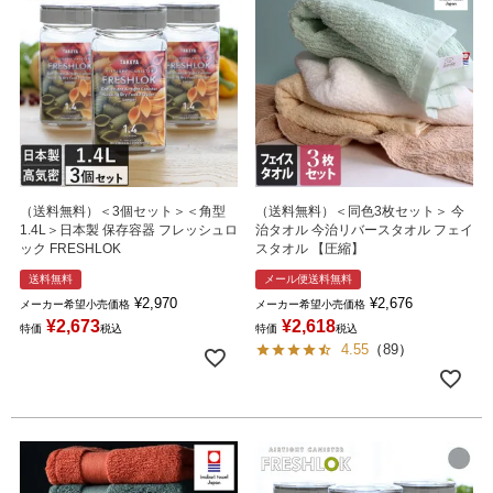
（送料無料）＜3個セット＞＜角型
（送料無料）＜同色3枚セット＞ 今
1.4L＞日本製 保存容器 フレッシュロ
治タオル 今治リバースタオル フェイ
ック FRESHLOK
スタオル 【圧縮】
送料無料
メール便送料無料
¥
2,970
¥
2,676
メーカー希望小売価格
メーカー希望小売価格
¥
2,673
¥
2,618
特価
税込
特価
税込
4.55
（
89
）