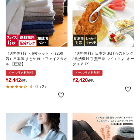
（送料無料）＜6枚セット＞（260
（送料無料）日本製 あげものトング
匁）日本製 まとめ買い フェイスタオ
/ 食洗機対応 燕三条 レイエ leye オー
ル 【圧縮】
クス AUX
メール便送料無料
メール便送料無料
¥
2,442
¥
2,420
税込
税込
4.00
（
2
）