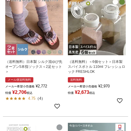
（送料無料）日本製 シルク混ゆび先
（送料無料）＜6個セット＞日本製
オープン5本指ソックス＜2足セット
スパイスボトル 110ml フレッシュロ
＞
ック FRESHLOK
メール便送料無料
送料無料
¥
2,772
¥
2,970
メーカー希望小売価格
メーカー希望小売価格
¥
2,706
¥
2,673
特価
税込
特価
税込
4.75
（
4
）