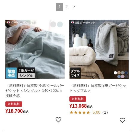
1
2
（送料無料）日本製 冷感 クールガー
（送料無料）日本製 8重ガーゼケッ
ゼケット＜シングル＞ 140×200cm
ト＜ダブル＞
接触冷感
送料無料
送料無料
¥
13,068
税込
¥
18,700
税込
5.00
（
1
）