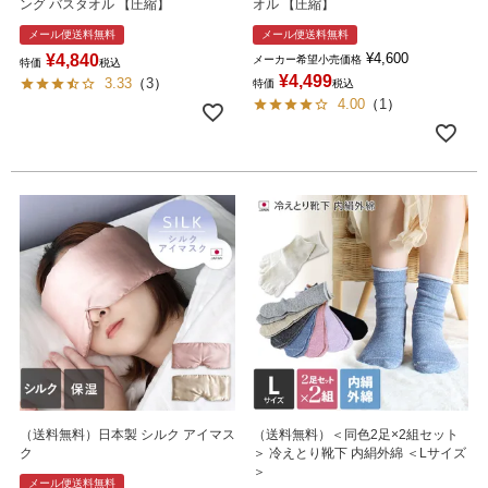
ング バスタオル 【圧縮】
オル 【圧縮】
メール便送料無料
メール便送料無料
¥
4,600
¥
4,840
メーカー希望小売価格
特価
税込
¥
4,499
3.33
（
3
）
特価
税込
4.00
（
1
）
（送料無料）日本製 シルク アイマス
（送料無料）＜同色2足×2組セット
ク
＞ 冷えとり靴下 内絹外綿 ＜Lサイズ
＞
メール便送料無料