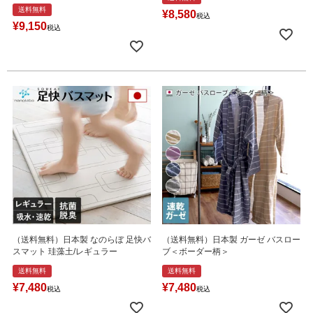
送料無料
¥
8,580
税込
¥
9,150
税込
（送料無料）日本製 なのらぼ 足快バ
（送料無料）日本製 ガーゼ バスロー
スマット 珪藻土/レギュラー
ブ＜ボーダー柄＞
送料無料
送料無料
¥
7,480
¥
7,480
税込
税込