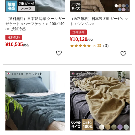
（送料無料）日本製 冷感 クールガー
（送料無料）日本製 8重 ガーゼケッ
ゼケット＜ハーフケット＞ 100×140
ト＜シングル＞
cm 接触冷感
送料無料
送料無料
¥
10,120
税込
¥
10,505
税込
5.00
（
3
）