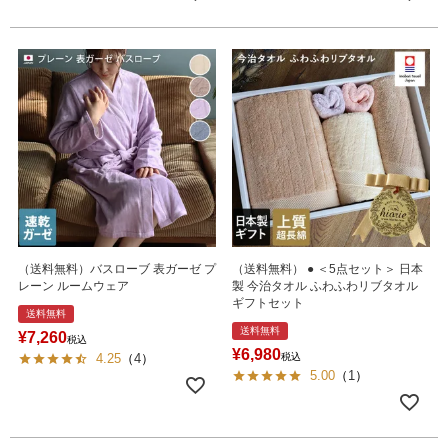
（送料無料）バスローブ 表ガーゼ プ
（送料無料） ● ＜5点セット＞ 日本
レーン ルームウェア
製 今治タオル ふわふわリブタオル
ギフトセット
送料無料
送料無料
¥
7,260
税込
¥
6,980
4.25
（
4
）
税込
5.00
（
1
）