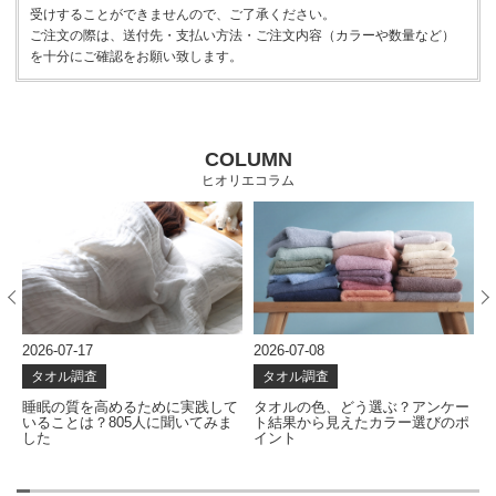
受けすることができませんので、ご了承ください。
ご注文の際は、送付先・支払い方法・ご注文内容（カラーや数量など）
を十分にご確認をお願い致します。
COLUMN
ヒオリエコラム
2026-07-17
2026-07-08
2
タオル調査
タオル調査
な
睡眠の質を高めるために実践して
タオルの色、どう選ぶ？アンケー
いることは？805人に聞いてみま
ト結果から見えたカラー選びのポ
した
イント