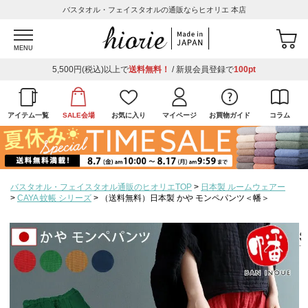
バスタオル・フェイスタオルの通販ならヒオリエ 本店
MENU
5,500円(税込)以上で
送料無料！
/ 新規会員登録で
100pt
アイテム一覧
SALE会場
お気に入り
マイページ
お買物ガイド
コラム
バスタオル・フェイスタオル通販のヒオリエTOP
日本製 ルームウェアー
CAYA 蚊帳 シリーズ
（送料無料）日本製 かや モンペパンツ＜幡＞