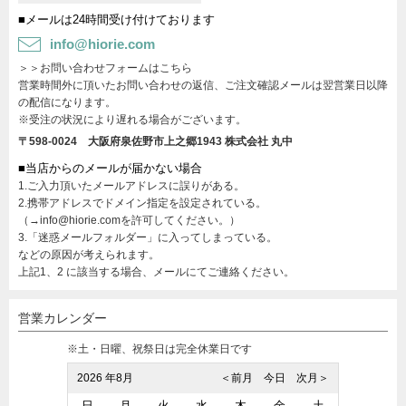
■メールは24時間受け付けております
info@hiorie.com
＞＞お問い合わせフォームはこちら
営業時間外に頂いたお問い合わせの返信、ご注文確認メールは翌営業日以降
の配信になります。
※受注の状況により遅れる場合がございます。
〒598-0024 大阪府泉佐野市上之郷1943
株式会社 丸中
■当店からのメールが届かない場合
1.ご入力頂いたメールアドレスに誤りがある。
2.携帯アドレスでドメイン指定を設定されている。
（→info@hiorie.comを許可してください。）
3.「迷惑メールフォルダー」に入ってしまっている。
などの原因が考えられます。
上記1、2 に該当する場合、メールにてご連絡ください。
営業カレンダー
※土・日曜、祝祭日は完全休業日です
2026 年8月
＜前月
今日
次月＞
日
月
火
水
木
金
土