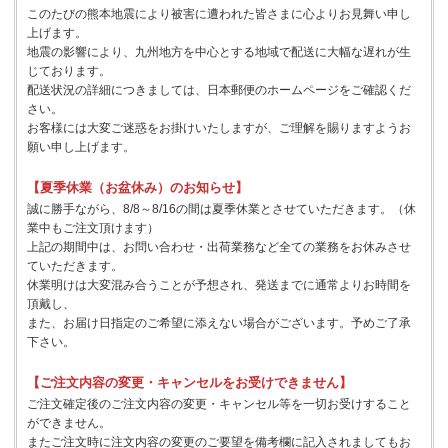
このたびの熊本地震により被害に遭われた皆さまに心よりお見舞い申し
上げます。
地震の影響により、九州地方を中心とする地域で配送に大幅な遅れが生
じております。
配送状況の詳細につきましては、日本郵便のホームページをご確認くだ
さい。
お客様には大変ご迷惑をお掛けいたしますが、ご理解を賜りますようお
願い申し上げます。
【夏季休業（お盆休み）のお知らせ】
誠に勝手ながら、8/8～8/16の間は夏季休業とさせていただきます。（休
業中もご注文頂けます）
上記の期間中は、お問い合わせ・出荷業務など全ての業務をお休みさせ
ていただきます。
休業明けは大変混み合うことが予想され、発送までに通常よりお時間を
頂戴し、
また、お届け日指定のご希望に添えない場合がございます。予めご了承
下さい。
【ご注文内容の変更・キャンセルをお受けできません】
ご注文確定後のご注文内容の変更・キャンセル等を一切お受けすること
ができません。
またご注文時に注文内容の変更のご要望を備考欄に記入されましてもお