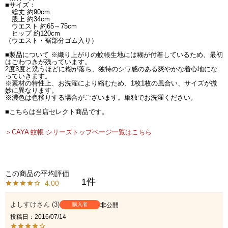
■サイズ：
総丈 約90cm
股上 約34cm
ウエスト 約65～75cm
ヒップ 約120cm
（ウエスト・裾部分ゴム入り）
■製品について ※織り上がりの蚊帳生地には糊が付着しているため、最初
はごわつきが残っています。
2度3度と洗うほどに糊が落ち、独特のシワ感のある爽やかな着心地にな
っていきます。
※素材の特性上、お洗濯により縮むため、1枚1枚の風合い、サイズが微
妙に異なります。
※濃色は色移りする場合がございます。単独でお洗濯ください。
■こちらは当店セレクト商品です。
＞CAYA 蚊帳 シリーズトップページ一覧はこちら
1
4.00
よしすけ
3
購入者
非公開
投稿日
2016/07/14