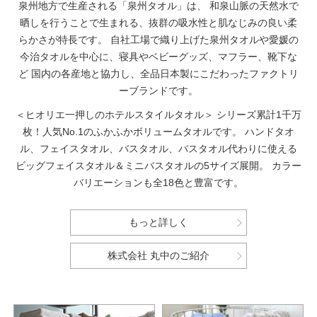
泉州地方で生産される「泉州タオル」は、
和泉山脈の天然水で
晒しを行うことで生まれる、抜群の吸水性と肌なじみの良い柔
らかさが特長です。
自社工場で織り上げた泉州タオルや愛媛の
今治タオルを中心に、寝具やベビーグッズ、マフラー、靴下な
ど
国内の各産地と協力し、全品日本製にこだわったファクトリ
ーブランドです。
＜ヒオリエ一押しのホテルスタイルタオル＞
シリーズ累計1千万
枚！人気No.1のふかふかボリュームタオルです。
ハンドタオ
ル、フェイスタオル、バスタオル、バスタオル代わりに使える
ビッグフェイスタオル＆ミニバスタオルの5サイズ展開。
カラー
バリエーションも全18色と豊富です。
もっと詳しく
株式会社 丸中のご紹介