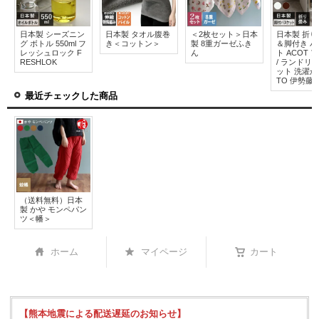
日本製 シーズニン
日本製 タオル腹巻
＜2枚セット＞日本
日本製 折
グ ボトル 550ml フ
き＜コットン＞
製 8重ガーゼふき
＆脚付き 
レッシュロック F
ん
ト ACOT 
RESHLOK
/ ランドリ
ット 洗濯かご
TO 伊勢藤
最近チェックした商品
（送料無料）日本
製 かや モンペパン
ツ＜幡＞
ホーム
マイページ
カート
【熊本地震による配送遅延のお知らせ】