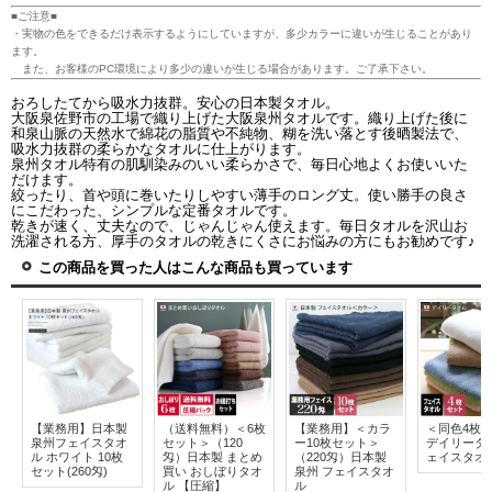
■ご注意■
・実物の色をできるだけ表示するようにしていますが、多少カラーに違いが生じることがあり
ます。
また、お客様のPC環境により多少の違いが生じる場合があります。ご了承下さい。
おろしたてから吸水力抜群。安心の日本製タオル。
大阪泉佐野市の工場で織り上げた大阪泉州タオルです。織り上げた後に
和泉山脈の天然水で綿花の脂質や不純物、糊を洗い落とす後晒製法で、
吸水力抜群の柔らかなタオルに仕上がります。
泉州タオル特有の肌馴染みのいい柔らかさで、毎日心地よくお使いいた
だけます。
絞ったり、首や頭に巻いたりしやすい薄手のロング丈。使い勝手の良さ
にこだわった、シンプルな定番タオルです。
乾きが速く、丈夫なので、じゃんじゃん使えます。毎日タオルを沢山お
洗濯される方、厚手のタオルの乾きにくさにお悩みの方にもお勧めです♪
この商品を買った人はこんな商品も買っています
【業務用】日本製
（送料無料）＜6枚
【業務用】＜カラ
＜同色4枚
泉州フェイスタオ
セット＞（120
ー10枚セット＞
デイリータ
ル ホワイト 10枚
匁）日本製 まとめ
（220匁）日本製
ェイスタオ
セット(260匁)
買い おしぼりタオ
泉州 フェイスタオ
ル 【圧縮】
ル