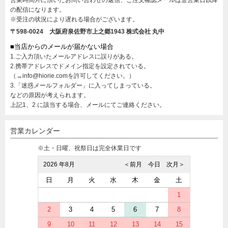
営業時間外に頂いたお問い合わせの返信、ご注文確認メールは翌営業日以降
の配信になります。
※受注の状況により遅れる場合がございます。
〒598-0024 大阪府泉佐野市上之郷1943
株式会社 丸中
■当店からのメールが届かない場合
1.ご入力頂いたメールアドレスに誤りがある。
2.携帯アドレスでドメイン指定を設定されている。
（→info@hiorie.comを許可してください。）
3.「迷惑メールフォルダー」に入ってしまっている。
などの原因が考えられます。
上記1、2 に該当する場合、メールにてご連絡ください。
営業カレンダー
※土・日曜、祝祭日は完全休業日です
2026 年8月
＜前月
今日
次月＞
日
月
火
水
木
金
土
1
2
3
4
5
6
7
8
9
10
11
12
13
14
15