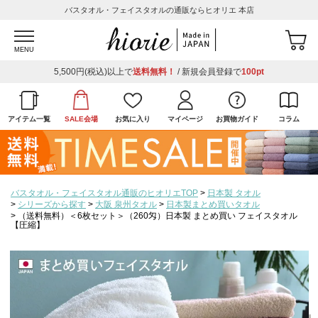
バスタオル・フェイスタオルの通販ならヒオリエ 本店
MENU
5,500円(税込)以上で
送料無料！
/ 新規会員登録で
100pt
アイテム一覧
SALE会場
お気に入り
マイページ
お買物ガイド
コラム
バスタオル・フェイスタオル通販のヒオリエTOP
日本製 タオル
シリーズから探す
大阪 泉州タオル
日本製まとめ買いタオル
（送料無料）＜6枚セット＞（260匁）日本製 まとめ買い フェイスタオル
【圧縮】