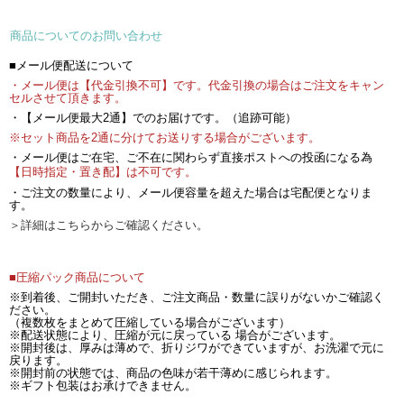
商品についてのお問い合わせ
■メール便配送について
・メール便は【代金引換不可】です。代金引換の場合はご注文をキャン
セルさせて頂きます。
・【メール便最大2通】でのお届けです。（追跡可能）
※セット商品を2通に分けてお送りする場合がございます。
・メール便はご在宅、ご不在に関わらず直接ポストへの投函になる為
【日時指定・置き配】は不可です。
・ご注文の数量により、メール便容量を超えた場合は宅配便となりま
す。
＞詳細はこちらからご確認ください。
■圧縮パック商品について
※到着後、ご開封いただき、ご注文商品・数量に誤りがないかご確認く
ださい。
（複数枚をまとめて圧縮している場合がございます）
※配送状態により、圧縮が元に戻っている 場合がございます。
※開封後は、厚みは薄めで、折りジワができていますが、お洗濯で元に
戻ります。
※開封前の状態では、商品の色味が若干薄めに感じられます。
※ギフト包装はお承けできません。