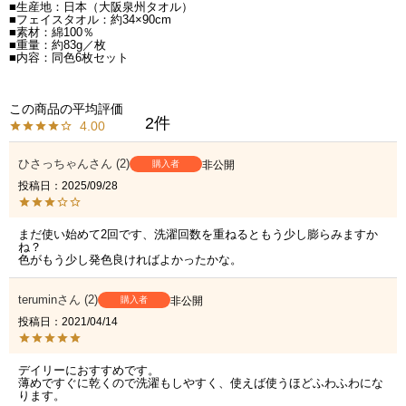
■生産地：日本（大阪泉州タオル）
■フェイスタオル：約34×90cm
■素材：綿100％
■重量：約83g／枚
■内容：同色6枚セット
2
4.00
ひさっちゃん
2
購入者
非公開
投稿日
2025/09/28
まだ使い始めて2回です、洗濯回数を重ねるともう少し膨らみますか
ね？

色がもう少し発色良ければよかったかな。
terumin
2
購入者
非公開
投稿日
2021/04/14
デイリーにおすすめです。

薄めですぐに乾くので洗濯もしやすく、使えば使うほどふわふわにな
ります。