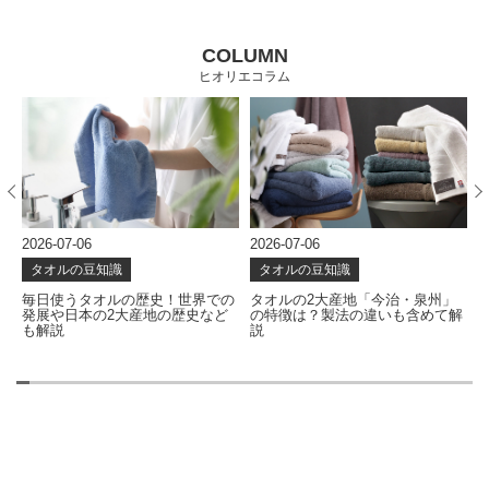
COLUMN
ヒオリエコラム
2026-07-06
2026-07-06
2
タオルの豆知識
タオルの豆知識
な
毎日使うタオルの歴史！世界での
タオルの2大産地「今治・泉州」
発展や日本の2大産地の歴史など
の特徴は？製法の違いも含めて解
も解説
説