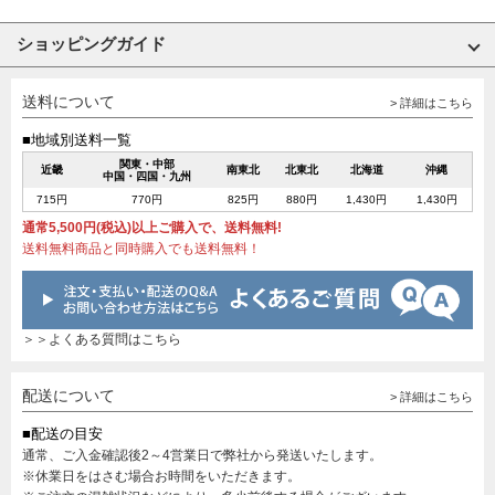
ショッピングガイド
送料について
> 詳細はこちら
■地域別送料一覧
関東・中部
近畿
南東北
北東北
北海道
沖縄
中国・四国・九州
715円
770円
825円
880円
1,430円
1,430円
通常5,500円(税込)以上ご購入で、送料無料!
送料無料商品と同時購入でも送料無料！
＞＞よくある質問はこちら
配送について
> 詳細はこちら
■配送の目安
通常、ご入金確認後2～4営業日で弊社から発送いたします。
※休業日をはさむ場合お時間をいただきます。