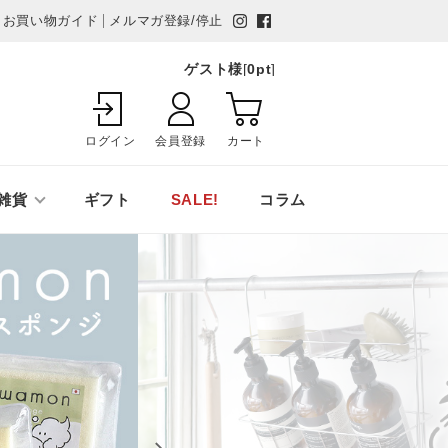
お買い物ガイド
メルマガ登録/停止
ゲスト様
[
0
pt
]
ログイン
会員登録
カート
雑貨
ギフト
SALE!
コラム