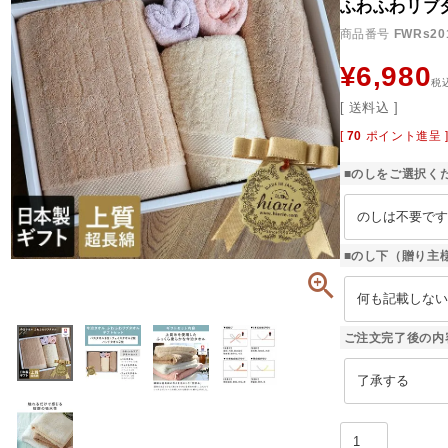
ふわふわリブ
商品番号
FWRs20
¥
6,980
税
送料込
[
70
ポイント進呈 
■のしをご選択く
■のし下（贈り主
ご注文完了後の内