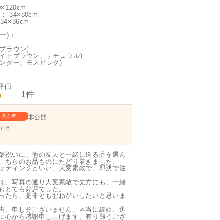
120cm
34×80cm
×36cm
ー)：
ブラウン)
イトブラウン、ナチュラル)
ンダー、モスピンク)
1
0
購入者
非公開
/16
築祝いに、他の友人と一緒に送る品を選ん
こちらのお品ものにたどり着きました。

ッティングといい、大変素敵で、即決で注
は、写真の通り大変素敵で先方にも、一緒
もとても好評でした。

ったら、是非ともおねがいしたいと思いま
告、申し分ございません。本当に終始、迅
に心から感謝申し上げます。有り難うござ