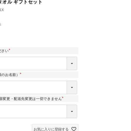
タオル ギフトセット
1X
込
]
ださい
(
必
須
)
様のお名前）
(
必
須
)
容変更・配送先変更は一切できません
(
必
須
)
お気に入りに登録する