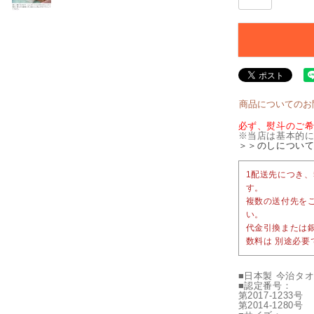
商品についてのお
必ず、熨斗のご
※当店は基本的
＞＞のしについ
1配送先につき、
す。
複数の送付先を
い。
代金引換または
数料は 別途必要
■日本製 今治タ
■認定番号：
第2017-1233号
第2014-1280号