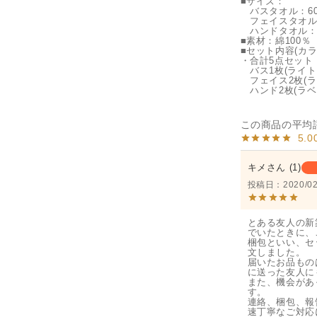
■サイズ：
バスタオル：60×
フェイスタオル： 
ハンドタオル：34
■素材：綿100％
■セット内容(カラ
・合計5点セット
バス1枚(ライト
フェイス2枚(ラ
ハンド2枚(ラベ
5.0
キメ
1
投稿日
2020/02
とある友人の新
でいたときに、
梱包といい、セ
文しました。

届いたお品もの
に送った友人に
また、機会があ
す。

連絡、梱包、報
速丁寧なご対応