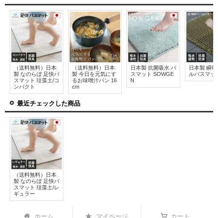
（送料無料）日本
（送料無料）日本
日本製 抗菌吸水 バ
日本製 瞬
製 なのらぼ 足快バ
製 今日を元気にす
スマット SOWGE
ルバスマッ
スマット 珪藻土/コ
るお味噌汁パン 16
N
ンパクト
cm
最近チェックした商品
（送料無料）日本
製 なのらぼ 足快バ
スマット 珪藻土/レ
ギュラー
ホーム
マイページ
カート