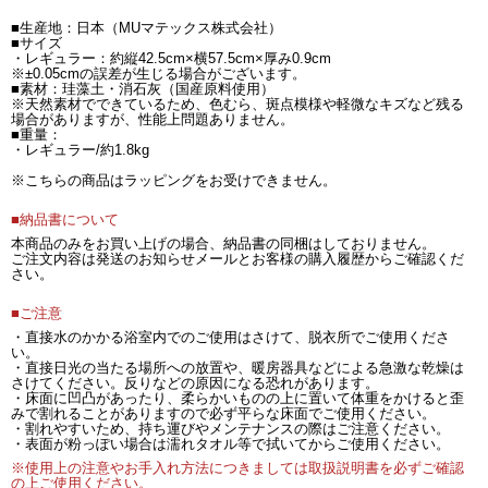
■生産地：日本（MUマテックス株式会社）
■サイズ
・レギュラー：約縦42.5cm×横57.5cm×厚み0.9cm
※±0.05cmの誤差が生じる場合がございます。
■素材：珪藻土・消石灰（国産原料使用）
※天然素材でできているため、色むら、斑点模様や軽微なキズなど残る
場合がありますが、性能上問題ありません。
■重量：
・レギュラー/約1.8kg
※こちらの商品はラッピングをお受けできません。
■納品書について
本商品のみをお買い上げの場合、納品書の同梱はしておりません。
ご注文内容は発送のお知らせメールとお客様の購入履歴からご確認くだ
さい。
■ご注意
・直接水のかかる浴室内でのご使用はさけて、脱衣所でご使用くださ
い。
・直接日光の当たる場所への放置や、暖房器具などによる急激な乾燥は
さけてください。反りなどの原因になる恐れがあります。
・床面に凹凸があったり、柔らかいものの上に置いて体重をかけると歪
みで割れることがありますので必ず平らな床面でご使用ください。
・割れやすいため、持ち運びやメンテナンスの際はご注意ください。
・表面が粉っぽい場合は濡れタオル等で拭いてからご使用ください。
※使用上の注意やお手入れ方法につきましては取扱説明書を必ずご確認
の上ご使用ください。