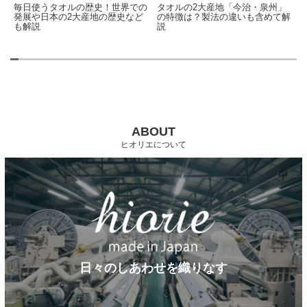
世界での
タオルの2大産地「今治・泉州」
タオルはどう作られる？使い
歴史など
の特徴は？製法の違いも含めて解
を左右する製造工程を解説
説
ABOUT
ヒオリエについて
日々のしあわせを織りなす