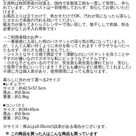
主原料は秋田県産の珪藻土。国内で全製造工程を一貫して管理し、作ら
れています。アスベストは一切使用しておらず、安心してお使いいただ
けます。
お風呂上りは立てかけて、乾かすだけでOK。汚れが気になったら濡らし
たタオルで表面の汚れを拭いてください。
吸水力が落ちてきたらクレンザーで洗い流して、陰干しして乾燥。削る
必要がなくお手入れ簡単です♪
＜ご利用者様のお声＞
・一番最後に入浴した時のバスマットの湿り気が気になっていました
が、ぐんぐん吸い付くように水分を取ってくれます！ザラザラもべたべ
たもせず、冷たさも感じませんでした。
・ジャストなサイズ感で満足です！潔癖なのにバスマットを洗うことや
干すのが嫌いなのでズボラな私にピッタリなアイテムです♪
・小さな子どもがいるのですが、安全面も衛生面も優れており、安心し
て使用でき気にいっています！子どもも嫌がらずに使用してくれました♪
※感じ方は個人差があり、使用環境によっても異なります。
暮らしに合わせて選べる2サイズ
■レギュラー
サイズ：約42.5×57.5cm
厚み：約0.9cm
重量：約1.8kg
■コンパクト
サイズ：約34×43cm
厚み：約0.9cm
重量：約1.0kg
※サイズ・厚みは±0.05cmの誤差がある場合がございます。
この商品を買った人はこんな商品も買っています