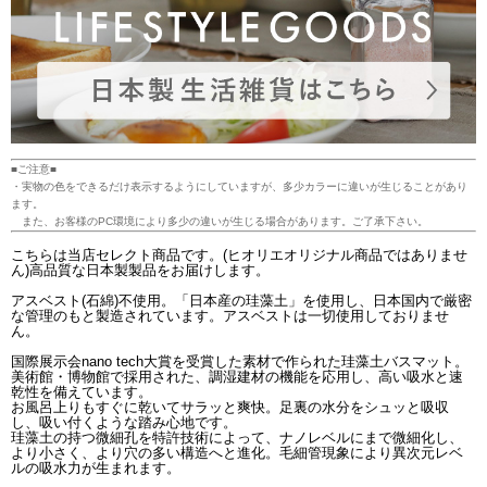
■ご注意■
・実物の色をできるだけ表示するようにしていますが、多少カラーに違いが生じることがあり
ます。
また、お客様のPC環境により多少の違いが生じる場合があります。ご了承下さい。
こちらは当店セレクト商品です。(ヒオリエオリジナル商品ではありませ
ん)高品質な日本製製品をお届けします。
アスベスト(石綿)不使用。「日本産の珪藻土」を使用し、日本国内で厳密
な管理のもと製造されています。アスベストは一切使用しておりませ
ん。
国際展示会nano tech大賞を受賞した素材で作られた珪藻土バスマット。
美術館・博物館で採用された、調湿建材の機能を応用し、高い吸水と速
乾性を備えています。
お風呂上りもすぐに乾いてサラッと爽快。足裏の水分をシュッと吸収
し、吸い付くような踏み心地です。
珪藻土の持つ微細孔を特許技術によって、ナノレベルにまで微細化し、
より小さく、より穴の多い構造へと進化。毛細管現象により異次元レベ
ルの吸水力が生まれます。