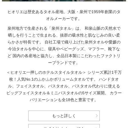
ヒオリエは歴史あるタオル産地、大阪・泉州で1959年創業のタ
オルメーカーです。
泉州地方で生産される「泉州タオル」は、
和泉山脈の天然水で
晒しを行うことで生まれる、抜群の吸水性と肌なじみの良い柔
らかさが特長です。
自社工場で織り上げた泉州タオルや愛媛の
今治タオルを中心に、寝具やベビーグッズ、マフラー、靴下な
ど
国内の各産地と協力し、全品日本製にこだわったファクトリ
ーブランドです。
＜ヒオリエ一押しのホテルスタイルタオル＞
シリーズ累計1千万
枚！人気No.1のふかふかボリュームタオルです。
ハンドタオ
ル、フェイスタオル、バスタオル、バスタオル代わりに使える
ビッグフェイスタオル＆ミニバスタオルの5サイズ展開。
カラー
バリエーションも全18色と豊富です。
もっと詳しく