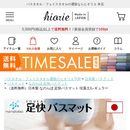
バスタオル・フェイスタオルの通販ならヒオリエ 本店
MENU
5,500円(税込)以上で
送料無料！
/ 新規会員登録で
100pt
アイテム一覧
SALE会場
お気に入り
マイページ
お買物ガイド
コラム
バスタオル・フェイスタオル通販のヒオリエTOP
日本製 バスグッズ
バスマット
なのらぼ 足快バスマット
（送料無料）日本製 なのらぼ 足快バスマット 珪藻土/レギュラー