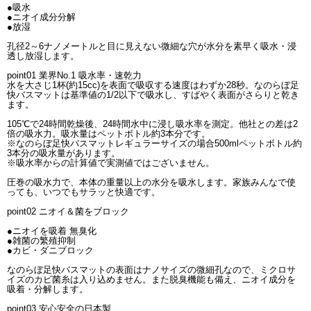
●吸水
●ニオイ成分分解
●放湿
孔径2～6ナノメートルと目に見えない微細な穴が水分を素早く吸水・浸
透し放湿します。
point01 業界No.1 吸水率・速乾力
水を大さじ1杯(約15cc)を表面で吸収する速度はわずか28秒。なのらぼ足
快バスマットは基準値の1/2以下で吸水し、すばやく表面がさらりと乾き
ます。
105℃で24時間乾燥後、24時間水中に浸し吸水率を測定。他社との差は2
倍の吸水力。吸水量はペットボトル約3本分です。
※なのらぼ足快バスマットレギュラーサイズの場合500mlペットボトル約
3本分の吸水量があります。
※吸水率からの計算値で実測値ではございません。
圧巻の吸水力で、本体の重量以上の水分を吸水します。家族みんなで使
っても、いつでもサラッと快適です。
point02 ニオイ＆菌をブロック
●ニオイを吸着 無臭化
●雑菌の繁殖抑制
●カビ・ダニブロック
なのらぼ足快バスマットの表面はナノサイズの微細孔なので、ミクロサ
イズのカビ菌糸は入り込めません。また脱臭機能も備え、ニオイ成分を
吸着・分解します。
point03 安心安全の日本製