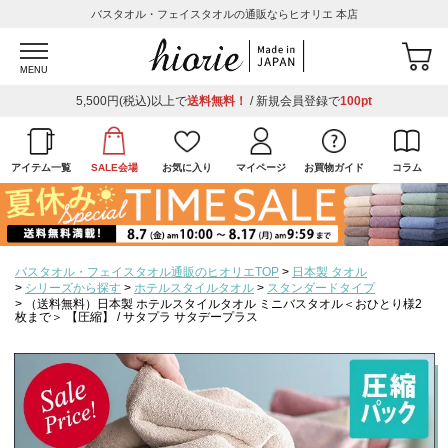
バスタオル・フェイスタオルの通販ならヒオリエ 本店
MENU
5,500円(税込)以上で
送料無料！
/ 新規会員登録で
100pt
アイテム一覧
SALE会場
お気に入り
マイページ
お買物ガイド
コラム
バスタオル・フェイスタオル通販のヒオリエTOP
日本製 タオル
シリーズから探す
ホテルスタイルタオル
スタンダードタイプ
（送料無料）日本製 ホテルスタイルタオル ミニバスタオル＜おひとり様2
枚まで＞ 【圧縮】 / サタプラ サタデープラス