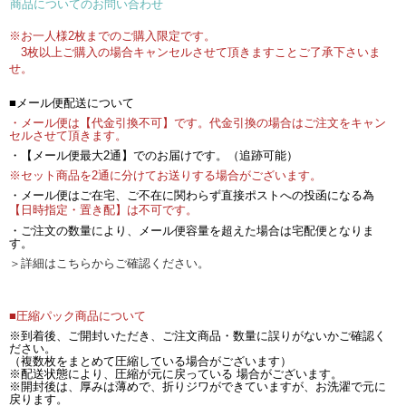
商品についてのお問い合わせ
※お一人様2枚までのご購入限定です。
3枚以上ご購入の場合キャンセルさせて頂きますことご了承下さいま
せ。
■メール便配送について
・メール便は【代金引換不可】です。代金引換の場合はご注文をキャン
セルさせて頂きます。
・【メール便最大2通】でのお届けです。（追跡可能）
※セット商品を2通に分けてお送りする場合がございます。
・メール便はご在宅、ご不在に関わらず直接ポストへの投函になる為
【日時指定・置き配】は不可です。
・ご注文の数量により、メール便容量を超えた場合は宅配便となりま
す。
＞詳細はこちらからご確認ください。
■圧縮パック商品について
※到着後、ご開封いただき、ご注文商品・数量に誤りがないかご確認く
ださい。
（複数枚をまとめて圧縮している場合がございます）
※配送状態により、圧縮が元に戻っている 場合がございます。
※開封後は、厚みは薄めで、折りジワができていますが、お洗濯で元に
戻ります。