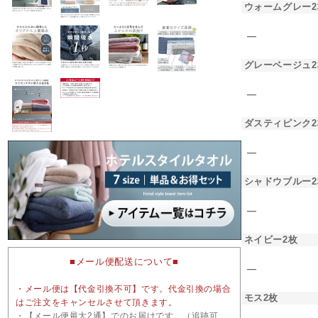
ウォームグレー2
―
グレーベージュ2
―
ダスティピンク2
―
シャドウブルー2
―
ネイビー2枚
■メール便配送について■
―
・メール便は【代金引換不可】です。代金引換の場合
モス2枚
はご注文をキャンセルさせて頂きます。
・【メール便最大2通】でのお届けです。（追跡可