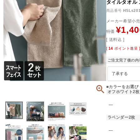
タイルタオル
商品番号
HSLs20
メーカー希望小
¥
1,40
特価
送料込
[
14
ポイント進呈 
ご注文完了後の内
■カラーをお選び
オフホワイト2枚
―
ラベンダー2枚
―