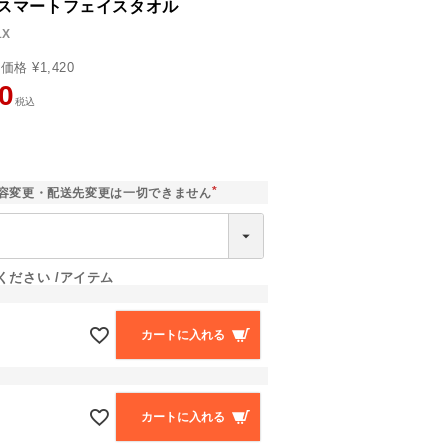
 スマートフェイスタオル
1X
売価格
¥
1,420
0
税込
]
容変更・配送先変更は一切できません
(
必
須
)
ください
アイテム
カートに入れる
カートに入れる