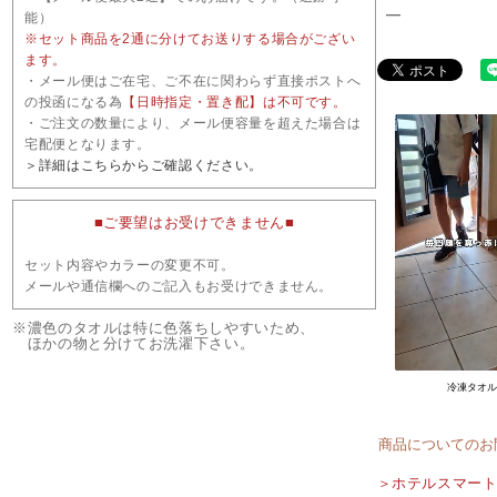
―
能）
※セット商品を2通に分けてお送りする場合がござい
ます。
・メール便はご在宅、ご不在に関わらず直接ポストへ
の投函になる為
【日時指定・置き配】は不可です。
・ご注文の数量により、メール便容量を超えた場合は
宅配便となります。
＞詳細はこちらからご確認ください。
■ご要望はお受けできません■
セット内容やカラーの変更不可。
メールや通信欄へのご記入もお受けできません。
※濃色のタオルは特に色落ちしやすいため、
ほかの物と分けてお洗濯下さい。
冷凍タオ
商品についてのお
＞ホテルスマー