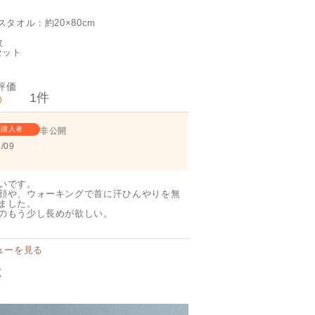
タオル：約20×80cm
枚
セット
1
0
購入者
非公開
/09
いです。

顔や、ウォーキングで首に汗ひんやりを無
ました。

のもう少し長めが欲しい。
ューを見る
く