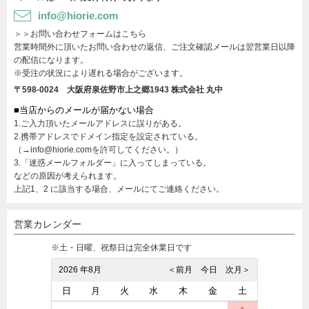
info@hiorie.com
＞＞お問い合わせフォームはこちら
営業時間外に頂いたお問い合わせの返信、ご注文確認メールは翌営業日以降
の配信になります。
※受注の状況により遅れる場合がございます。
〒598-0024 大阪府泉佐野市上之郷1943
株式会社 丸中
■当店からのメールが届かない場合
1.ご入力頂いたメールアドレスに誤りがある。
2.携帯アドレスでドメイン指定を設定されている。
（→info@hiorie.comを許可してください。）
3.「迷惑メールフォルダー」に入ってしまっている。
などの原因が考えられます。
上記1、2 に該当する場合、メールにてご連絡ください。
営業カレンダー
※土・日曜、祝祭日は完全休業日です
2026 年8月
＜前月
今日
次月＞
日
月
火
水
木
金
土