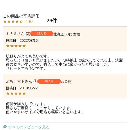
26
4.62
ミナミ
2
購入者
北海道
60代
女性
投稿日
2022/08/16
肌触りがとても良いです。

思ったより薄いと思いましたが、期待以上に吸水してくれる上、洗濯
後の乾きが早いので、購入して本当に良かったと思いました。

リピートする予定です。
ぷちトマト
1
購入者
非公開
投稿日
2018/06/22
何度か購入しています。

厚さも丁度良く、しっかりしています。

すべてのレビューを見る