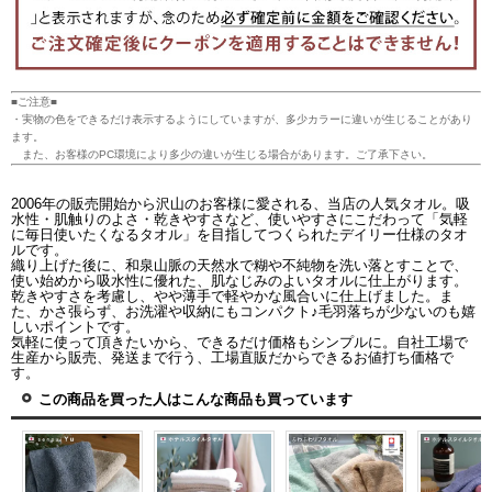
■ご注意■
・実物の色をできるだけ表示するようにしていますが、多少カラーに違いが生じることがあり
ます。
また、お客様のPC環境により多少の違いが生じる場合があります。ご了承下さい。
2006年の販売開始から沢山のお客様に愛される、当店の人気タオル。吸
水性・肌触りのよさ・乾きやすさなど、使いやすさにこだわって「気軽
に毎日使いたくなるタオル」を目指してつくられたデイリー仕様のタオ
ルです。
織り上げた後に、和泉山脈の天然水で糊や不純物を洗い落とすことで、
使い始めから吸水性に優れた、肌なじみのよいタオルに仕上がります。
乾きやすさを考慮し、やや薄手で軽やかな風合いに仕上げました。ま
た、かさ張らず、お洗濯や収納にもコンパクト♪毛羽落ちが少ないのも嬉
しいポイントです。
気軽に使って頂きたいから、できるだけ価格もシンプルに。自社工場で
生産から販売、発送まで行う、工場直販だからできるお値打ち価格で
す。
この商品を買った人はこんな商品も買っています