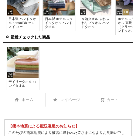
日本製 ハンドタオ
日本製 ホテルスタ
今治タオル ふわふ
ホテルスタ
ル sensui Yu セン
イルタオル ハンド
わリブタオル ハン
オル 高級 C
スイ ユー
タオル
ドタオル
（クラッシ
ンドタオル
最近チェックした商品
デイリータオル ハ
ンドタオル
ホーム
マイページ
カート
【熊本地震による配送遅延のお知らせ】
このたびの熊本地震により被害に遭われた皆さまに心よりお見舞い申し