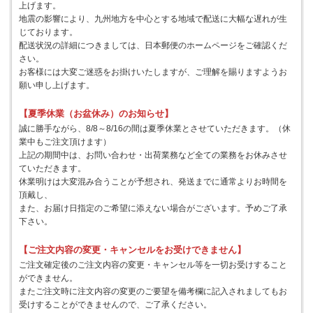
上げます。
地震の影響により、九州地方を中心とする地域で配送に大幅な遅れが生
じております。
配送状況の詳細につきましては、日本郵便のホームページをご確認くだ
さい。
お客様には大変ご迷惑をお掛けいたしますが、ご理解を賜りますようお
願い申し上げます。
【夏季休業（お盆休み）のお知らせ】
誠に勝手ながら、8/8～8/16の間は夏季休業とさせていただきます。（休
業中もご注文頂けます）
上記の期間中は、お問い合わせ・出荷業務など全ての業務をお休みさせ
ていただきます。
休業明けは大変混み合うことが予想され、発送までに通常よりお時間を
頂戴し、
また、お届け日指定のご希望に添えない場合がございます。予めご了承
下さい。
【ご注文内容の変更・キャンセルをお受けできません】
ご注文確定後のご注文内容の変更・キャンセル等を一切お受けすること
ができません。
またご注文時に注文内容の変更のご要望を備考欄に記入されましてもお
受けすることができませんので、ご了承ください。