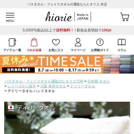
バスタオル・フェイスタオルの通販ならヒオリエ 本店
MENU
5,500円(税込)以上で
送料無料！
/ 新規会員登録で
100pt
アイテム一覧
SALE会場
お気に入り
マイページ
お買物ガイド
コラム
バスタオル・フェイスタオル通販のヒオリエTOP
日本製 タオル
シリーズから探す
大阪 泉州タオル
デイリータオル
デイリータオル ハンドタオル