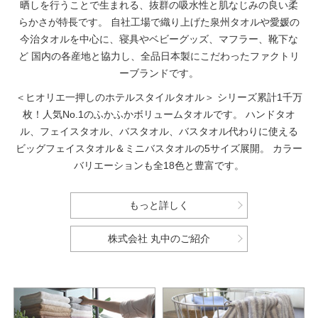
晒しを行うことで生まれる、抜群の吸水性と肌なじみの良い柔
らかさが特長です。
自社工場で織り上げた泉州タオルや愛媛の
今治タオルを中心に、寝具やベビーグッズ、マフラー、靴下な
ど
国内の各産地と協力し、全品日本製にこだわったファクトリ
ーブランドです。
＜ヒオリエ一押しのホテルスタイルタオル＞
シリーズ累計1千万
枚！人気No.1のふかふかボリュームタオルです。
ハンドタオ
ル、フェイスタオル、バスタオル、バスタオル代わりに使える
ビッグフェイスタオル＆ミニバスタオルの5サイズ展開。
カラー
バリエーションも全18色と豊富です。
もっと詳しく
株式会社 丸中のご紹介