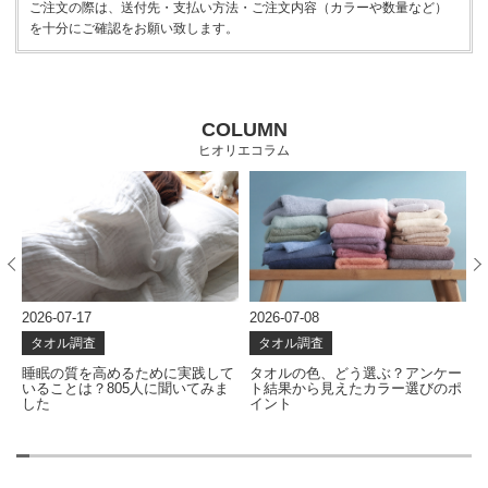
ご注文の際は、送付先・支払い方法・ご注文内容（カラーや数量など）
を十分にご確認をお願い致します。
COLUMN
ヒオリエコラム
2026-07-17
2026-07-08
2
タオル調査
タオル調査
な
睡眠の質を高めるために実践して
タオルの色、どう選ぶ？アンケー
いることは？805人に聞いてみま
ト結果から見えたカラー選びのポ
した
イント