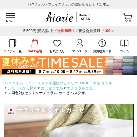
バスタオル・フェイスタオルの通販ならヒオリエ 本店
MENU
5,500円(税込)以上で
送料無料！
/ 新規会員登録で
100pt
アイテム一覧
SALE会場
お気に入り
マイページ
お買物ガイド
コラム
バスタオル・フェイスタオル通販のヒオリエTOP
日本製 タオル
シリーズから探す
ガーゼタオル
ナチュラルカラー
＜同色2枚セット＞ナチュラル ガーゼ バスタオル