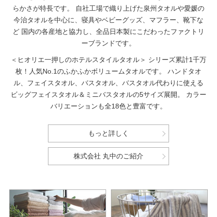
らかさが特長です。
自社工場で織り上げた泉州タオルや愛媛の
今治タオルを中心に、寝具やベビーグッズ、マフラー、靴下な
ど
国内の各産地と協力し、全品日本製にこだわったファクトリ
ーブランドです。
＜ヒオリエ一押しのホテルスタイルタオル＞
シリーズ累計1千万
枚！人気No.1のふかふかボリュームタオルです。
ハンドタオ
ル、フェイスタオル、バスタオル、バスタオル代わりに使える
ビッグフェイスタオル＆ミニバスタオルの5サイズ展開。
カラー
バリエーションも全18色と豊富です。
もっと詳しく
株式会社 丸中のご紹介