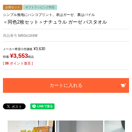
お得セット
ギフトラッピング対応
シンプル無地にハンコプリント。表はガーゼ、裏はパイル
＜同色2枚セット＞ナチュラル ガーゼ バスタオル
商品番号
NRGs104W
¥
3,630
メーカー希望小売価格
¥
3,553
特価
税込
[
36
ポイント進呈 ]
カートに入れる