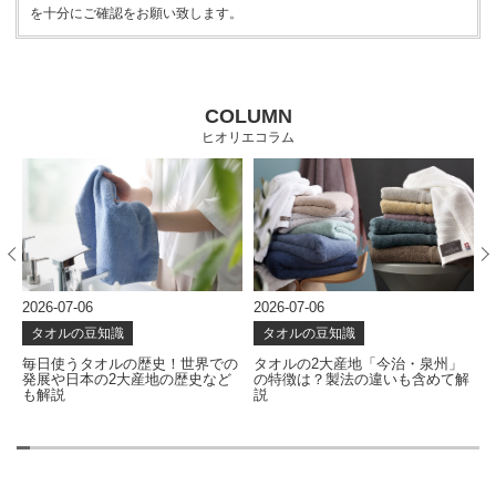
を十分にご確認をお願い致します。
COLUMN
ヒオリエコラム
2026-07-06
2026-06-24
2
タオルの豆知識
タオルの豆知識
の
タオルの2大産地「今治・泉州」
タオルはどう作られる？使い心地
の特徴は？製法の違いも含めて解
を左右する製造工程を解説
説