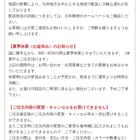
地震の影響により、九州地方を中心とする地域で配送に大幅な遅れが生
じております。
配送状況の詳細につきましては、日本郵便のホームページをご確認くだ
さい。
お客様には大変ご迷惑をお掛けいたしますが、ご理解を賜りますようお
願い申し上げます。
【夏季休業（お盆休み）のお知らせ】
誠に勝手ながら、8/8～8/16の間は夏季休業とさせていただきます。（休
業中もご注文頂けます）
上記の期間中は、お問い合わせ・出荷業務など全ての業務をお休みさせ
ていただきます。
休業明けは大変混み合うことが予想され、発送までに通常よりお時間を
頂戴し、
また、お届け日指定のご希望に添えない場合がございます。予めご了承
下さい。
【ご注文内容の変更・キャンセルをお受けできません】
ご注文確定後のご注文内容の変更・キャンセル等を一切お受けすること
ができません。
またご注文時に注文内容の変更のご要望を備考欄に記入されましてもお
受けすることができませんので、ご了承ください。
ご注文の際は、送付先・支払い方法・ご注文内容（カラーや数量など）