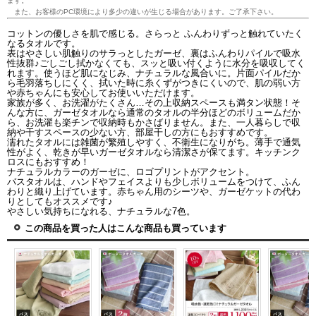
ます。
また、お客様のPC環境により多少の違いが生じる場合があります。ご了承下さい。
コットンの優しさを肌で感じる。さらっと ふんわりずっと触れていたく
なるタオルです。
表はやさしい肌触りのサラっとしたガーゼ、裏はふんわりパイルで吸水
性抜群♪ごしごし拭かなくても、スッと吸い付くように水分を吸収してく
れます。使うほど肌になじみ、ナチュラルな風合いに。片面パイルだか
ら毛羽落ちしにくく、拭いた時に糸くずがつきにくいので、肌の弱い方
や赤ちゃんにも安心してお使いいただけます。
家族が多く、お洗濯がたくさん…その上収納スペースも満タン状態！そ
んな方に、ガーゼタオルなら通常のタオルの半分ほどのボリュームだか
ら、お洗濯も楽チンで収納時もかさばりません。また、一人暮らしで収
納や干すスペースの少ない方、部屋干しの方にもおすすめです。
濡れたタオルには雑菌が繁殖しやすく、不衛生になりがち。薄手で通気
性がよく、乾きが早いガーゼタオルなら清潔さが保てます。キッチンク
ロスにもおすすめ！
ナチュラルカラーのガーゼに、ロゴプリントがアクセント。
バスタオルは、ハンドやフェイスよりも少しボリュームをつけて、ふん
わりと織り上げています。赤ちゃん用のシーツや、ガーゼケットの代わ
りとしてもオススメです♪
やさしい気持ちになれる、ナチュラルな7色。
この商品を買った人はこんな商品も買っています