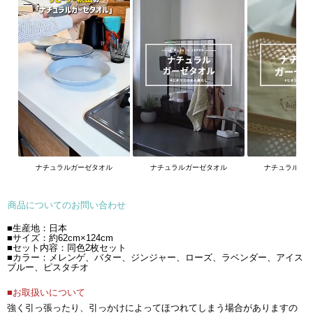
ナチュラルガーゼタオル
ナチュラルガーゼタオル
ナチュラルガ
商品についてのお問い合わせ
■生産地：日本
■サイズ：約62cm×124cm
■セット内容：同色2枚セット
■カラー：メレンゲ、バター、ジンジャー、ローズ、ラベンダー、アイス
ブルー、ピスタチオ
■お取扱いについて
強く引っ張ったり、引っかけによってほつれてしまう場合がありますの