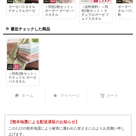
ガーゼバスタオル
＜同色2枚セット＞
（送料無料）＜同
ボーダー 
ナチュラルガーゼ
ボーダー ガーゼ バ
色2枚セット＞ ナ
オル バスタ
スタオル
チュラルガーゼ フ
乾
ェイスタオル
最近チェックした商品
＜同色2枚セット＞
ナチュラル ガーゼ
バスタオル
ホーム
マイページ
カート
【熊本地震による配送遅延のお知らせ】
このたびの熊本地震により被害に遭われた皆さまに心よりお見舞い申し
上げます。