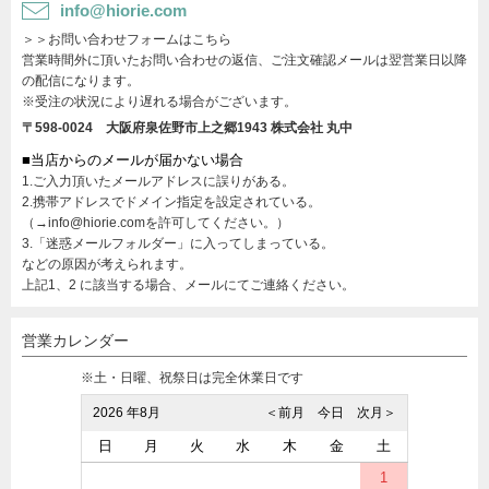
info@hiorie.com
＞＞お問い合わせフォームはこちら
営業時間外に頂いたお問い合わせの返信、ご注文確認メールは翌営業日以降
の配信になります。
※受注の状況により遅れる場合がございます。
〒598-0024 大阪府泉佐野市上之郷1943
株式会社 丸中
■当店からのメールが届かない場合
1.ご入力頂いたメールアドレスに誤りがある。
2.携帯アドレスでドメイン指定を設定されている。
（→info@hiorie.comを許可してください。）
3.「迷惑メールフォルダー」に入ってしまっている。
などの原因が考えられます。
上記1、2 に該当する場合、メールにてご連絡ください。
営業カレンダー
※土・日曜、祝祭日は完全休業日です
2026 年8月
＜前月
今日
次月＞
日
月
火
水
木
金
土
1