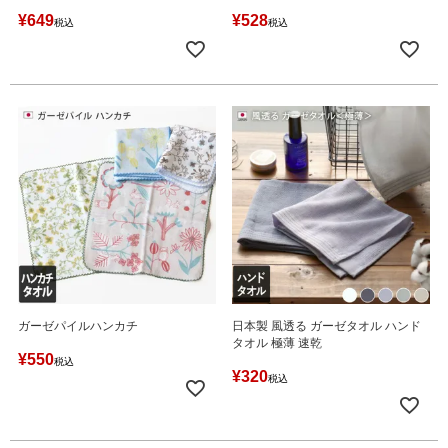
¥
649
¥
528
税込
税込
ガーゼパイルハンカチ
日本製 風透る ガーゼタオル ハンド
タオル 極薄 速乾
¥
550
税込
¥
320
税込