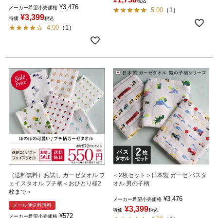
税込
¥
3,476
メーカー希望小売価格
5.00
（
1
）
¥
3,399
特価
税込
4.00
（
1
）
（送料無料）お試し ガーゼタオル フ
＜2枚セット＞日本製 ガーゼ バスタ
ェイスタオル プチ柄＜おひとり様2
オル 男の子柄
枚まで＞
¥
3,476
メーカー希望小売価格
メール便送料無料
¥
3,399
特価
税込
¥
572
メーカー希望小売価格