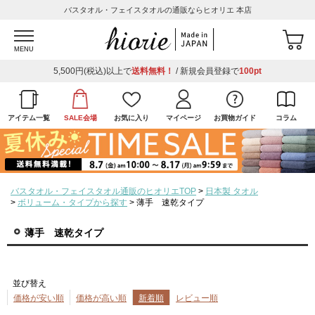
バスタオル・フェイスタオルの通販ならヒオリエ 本店
MENU
5,500円(税込)以上で
送料無料！
/ 新規会員登録で
100pt
アイテム一覧
SALE会場
お気に入り
マイページ
お買物ガイド
コラム
バスタオル・フェイスタオル通販のヒオリエTOP
日本製 タオル
ボリューム・タイプから探す
薄手 速乾タイプ
薄手 速乾タイプ
並び替え
価格が安い順
価格が高い順
新着順
レビュー順