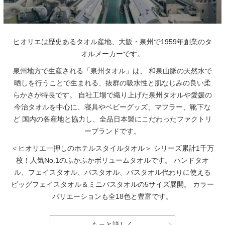
ヒオリエは歴史あるタオル産地、大阪・泉州で1959年創業のタ
オルメーカーです。
泉州地方で生産される「泉州タオル」は、
和泉山脈の天然水で
晒しを行うことで生まれる、抜群の吸水性と肌なじみの良い柔
らかさが特長です。
自社工場で織り上げた泉州タオルや愛媛の
今治タオルを中心に、寝具やベビーグッズ、マフラー、靴下な
ど
国内の各産地と協力し、全品日本製にこだわったファクトリ
ーブランドです。
＜ヒオリエ一押しのホテルスタイルタオル＞
シリーズ累計1千万
枚！人気No.1のふかふかボリュームタオルです。
ハンドタオ
ル、フェイスタオル、バスタオル、バスタオル代わりに使える
ビッグフェイスタオル＆ミニバスタオルの5サイズ展開。
カラー
バリエーションも全18色と豊富です。
もっと詳しく