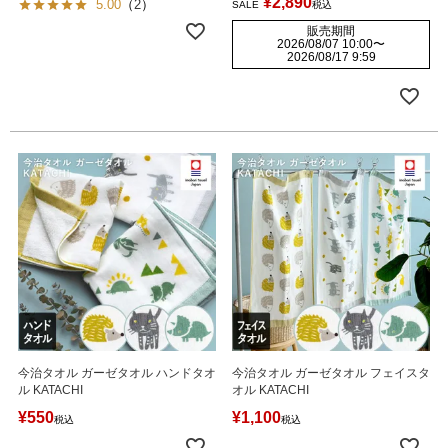
¥
2,890
5.00
（
2
）
SALE
税込
販売期間
2026/08/07 10:00
〜
2026/08/17 9:59
今治タオル ガーゼタオル ハンドタオ
今治タオル ガーゼタオル フェイスタ
ル KATACHI
オル KATACHI
¥
550
¥
1,100
税込
税込