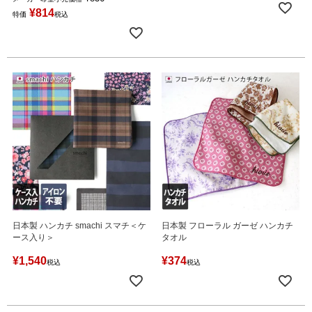
¥
814
特価
税込
日本製 ハンカチ smachi スマチ＜ケ
日本製 フローラル ガーゼ ハンカチ
ース入り＞
タオル
¥
1,540
¥
374
税込
税込