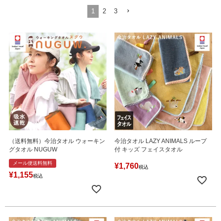
1
2
3
（送料無料）今治タオル ウォーキン
今治タオル LAZY ANIMALS ループ
グタオル NUGUW
付 キッズ フェイスタオル
メール便送料無料
¥
1,760
税込
¥
1,155
税込