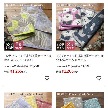
＜2枚セット＞日本製 6重ガーゼ rok
＜2枚セット＞日本製 6重ガーゼ Cott
kakukei ハンドタオル
on flower ハンドタオル
¥
1,298
¥
1,298
メーカー希望小売価格
メーカー希望小売価格
¥
1,265
¥
1,265
特価
税込
特価
税込