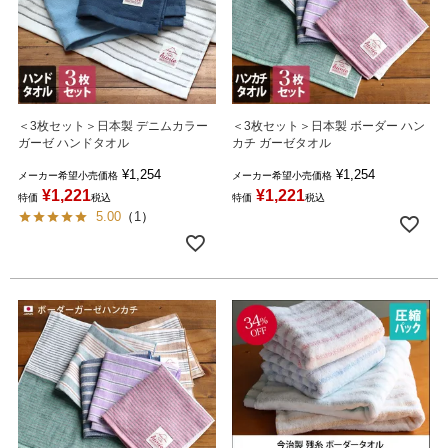
＜3枚セット＞日本製 デニムカラー
＜3枚セット＞日本製 ボーダー ハン
ガーゼ ハンドタオル
カチ ガーゼタオル
¥
1,254
¥
1,254
メーカー希望小売価格
メーカー希望小売価格
¥
1,221
¥
1,221
特価
税込
特価
税込
5.00
（
1
）