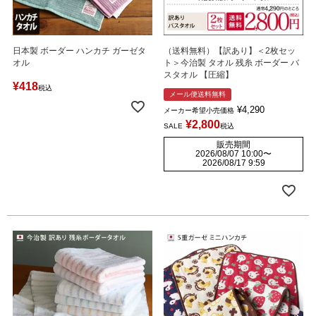
日本製 ボーダー ハンカチ ガーゼタ
（送料無料）【訳あり】＜2枚セッ
オル
ト＞今治製 タオル 残糸 ボーダー バ
スタオル 【圧縮】
¥
418
税込
メール便送料無料
¥
4,290
メーカー希望小売価格
¥
2,800
SALE
税込
販売期間
2026/08/07 10:00
〜
2026/08/17 9:59