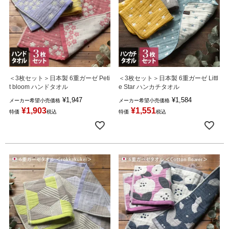
＜3枚セット＞日本製 6重ガーゼ Peti
＜3枚セット＞日本製 6重ガーゼ Littl
t bloom ハンドタオル
e Star ハンカチタオル
¥
1,947
¥
1,584
メーカー希望小売価格
メーカー希望小売価格
¥
1,903
¥
1,551
特価
税込
特価
税込