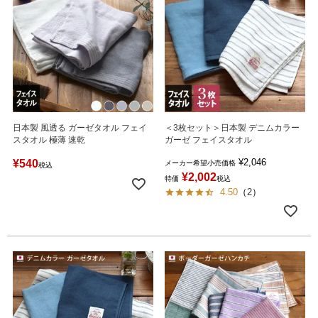
日本製 風透る ガーゼタオル フェイ
＜3枚セット＞日本製 デニムカラー
スタオル 極薄 速乾
ガーゼ フェイスタオル
¥
2,046
¥
540
メーカー希望小売価格
税込
¥
2,002
特価
税込
4.50
（
2
）