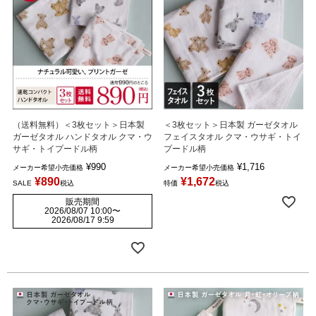
（送料無料）＜3枚セット＞日本製
＜3枚セット＞日本製 ガーゼタオル
ガーゼタオル ハンドタオル クマ・ウ
フェイスタオル クマ・ウサギ・トイ
サギ・トイプードル柄
プードル柄
¥
990
¥
1,716
メーカー希望小売価格
メーカー希望小売価格
¥
890
¥
1,672
SALE
税込
特価
税込
販売期間
2026/08/07 10:00
〜
2026/08/17 9:59