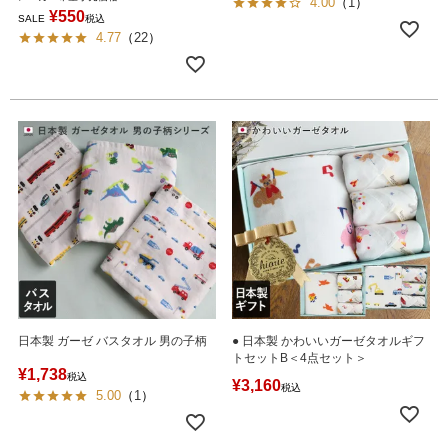
4.00
（
1
）
¥
550
SALE
税込
4.77
（
22
）
日本製 ガーゼ バスタオル 男の子柄
● 日本製 かわいいガーゼタオルギフ
トセットB＜4点セット＞
¥
1,738
税込
¥
3,160
税込
5.00
（
1
）