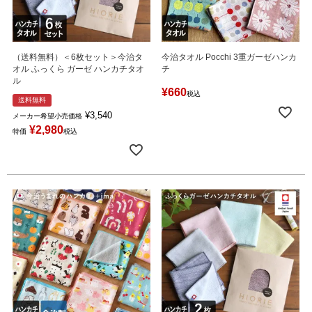
（送料無料）＜6枚セット＞今治タ
今治タオル Pocchi 3重ガーゼハンカ
オル ふっくら ガーゼ ハンカチタオ
チ
ル
¥
660
税込
送料無料
¥
3,540
メーカー希望小売価格
¥
2,980
特価
税込