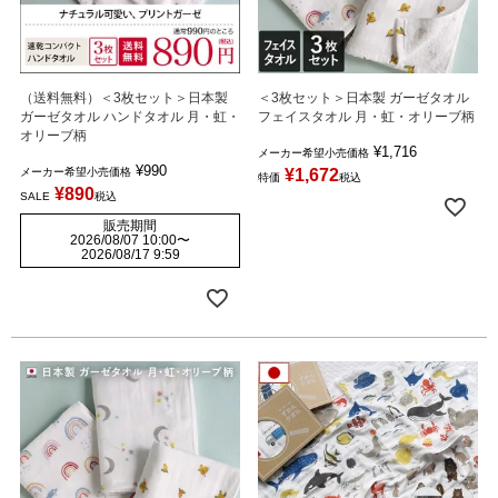
（送料無料）＜3枚セット＞日本製
＜3枚セット＞日本製 ガーゼタオル
ガーゼタオル ハンドタオル 月・虹・
フェイスタオル 月・虹・オリーブ柄
オリーブ柄
¥
1,716
メーカー希望小売価格
¥
990
メーカー希望小売価格
¥
1,672
特価
税込
¥
890
SALE
税込
販売期間
2026/08/07 10:00
〜
2026/08/17 9:59