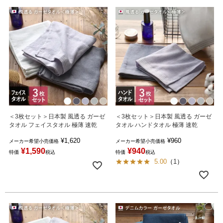
＜3枚セット＞日本製 風透る ガーゼ
＜3枚セット＞日本製 風透る ガーゼ
タオル フェイスタオル 極薄 速乾
タオル ハンドタオル 極薄 速乾
¥
1,620
¥
960
メーカー希望小売価格
メーカー希望小売価格
¥
1,590
¥
940
特価
税込
特価
税込
5.00
（
1
）