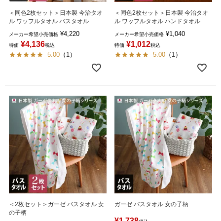
＜同色2枚セット＞日本製 今治タオ
＜同色2枚セット＞日本製 今治タオ
ル ワッフルタオル バスタオル
ル ワッフルタオル ハンドタオル
¥
4,220
¥
1,040
メーカー希望小売価格
メーカー希望小売価格
¥
4,136
¥
1,012
特価
税込
特価
税込
5.00
（
1
）
5.00
（
1
）
＜2枚セット＞ガーゼ バスタオル 女
ガーゼ バスタオル 女の子柄
の子柄
¥
1,738