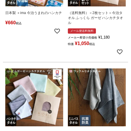
日本製 ＋ima 今治うまれのハンカチ
（送料無料）＜2枚セット＞今治タ
オル ふっくら ガーゼ ハンカチタオ
¥
660
ル
税込
メール便送料無料
¥
1,180
メーカー希望小売価格
¥
1,050
特価
税込