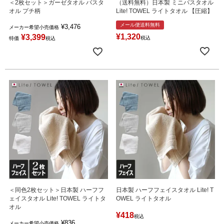
＜2枚セット＞ガーゼタオル バスタ
（送料無料）日本製 ミニバスタオル
オル プチ柄
Lite! TOWEL ライトタオル 【圧縮】
メール便送料無料
¥
3,476
メーカー希望小売価格
¥
1,320
¥
3,399
税込
特価
税込
＜同色2枚セット＞日本製 ハーフフ
日本製 ハーフフェイスタオル Lite! T
ェイスタオル Lite! TOWEL ライトタ
OWEL ライトタオル
オル
¥
418
税込
¥
836
メーカー希望小売価格