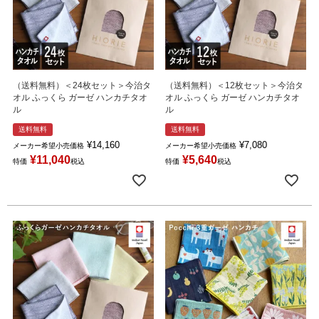
（送料無料）＜24枚セット＞今治タ
（送料無料）＜12枚セット＞今治タ
オル ふっくら ガーゼ ハンカチタオ
オル ふっくら ガーゼ ハンカチタオ
ル
ル
送料無料
送料無料
¥
14,160
¥
7,080
メーカー希望小売価格
メーカー希望小売価格
¥
11,040
¥
5,640
特価
税込
特価
税込