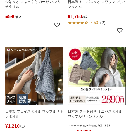
今治タオル ふっくら ガーゼ ハンカ
日本製 ミニバスタオル ワッフルリネ
チタオル
ンタオル
¥
590
¥
1,760
税込
税込
4.50
（
2
）
日本製 フェイスタオル ワッフルリネ
日本製 フード付き ミニバスタオル
ンタオル
ワッフルリネンタオル
¥
3,080
¥
1,210
メーカー希望小売価格
税込