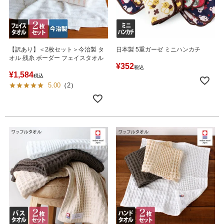
【訳あり】＜2枚セット＞今治製 タ
日本製 5重ガーゼ ミニハンカチ
オル 残糸 ボーダー フェイスタオル
¥
352
税込
¥
1,584
税込
5.00
（
2
）