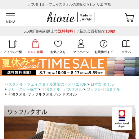
バスタオル・フェイスタオルの通販ならヒオリエ 本店
MENU
5,500円(税込)以上で
送料無料！
/ 新規会員登録で
100pt
アイテム一覧
SALE会場
お気に入り
マイページ
お買物ガイド
コラム
バスタオル・フェイスタオル通販のヒオリエTOP
日本製 タオル
シリーズから探す
今治タオル・バスタオル
ワッフル今治タオル
今治タオル ワッフルタオル ハンドタオル