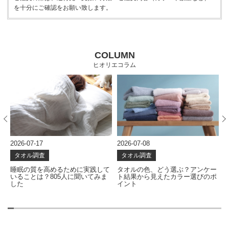
を十分にご確認をお願い致します。
COLUMN
ヒオリエコラム
2026-07-17
2026-07-08
2
タオル調査
タオル調査
な
睡眠の質を高めるために実践して
タオルの色、どう選ぶ？アンケー
いることは？805人に聞いてみま
ト結果から見えたカラー選びのポ
した
イント