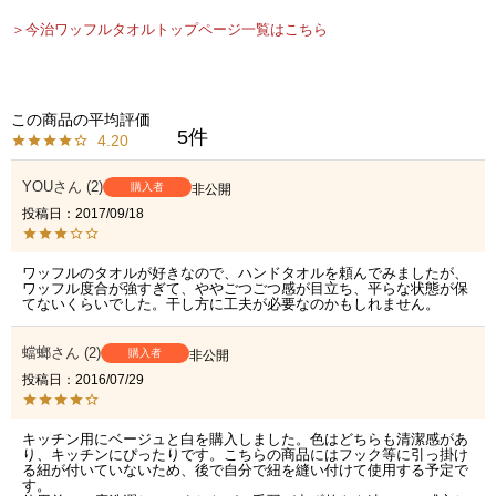
＞今治ワッフルタオルトップページ一覧はこちら
5
4.20
YOU
2
購入者
非公開
投稿日
2017/09/18
ワッフルのタオルが好きなので、ハンドタオルを頼んでみましたが、
ワッフル度合が強すぎて、ややごつごつ感が目立ち、平らな状態が保
てないくらいでした。干し方に工夫が必要なのかもしれません。
蟷螂
2
購入者
非公開
投稿日
2016/07/29
キッチン用にベージュと白を購入しました。色はどちらも清潔感があ
り、キッチンにぴったりです。こちらの商品にはフック等に引っ掛け
る紐が付いていないため、後で自分で紐を縫い付けて使用する予定で
す。
