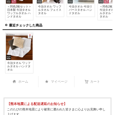
＜同色2枚セット＞
今治タオル ワッフ
今治タオル 今治リ
＜同色2枚
日本製 今治タオル
ルタオル フェイス
バースタオル ハン
今治タオル
ワッフルタオル ハ
タオル
ドタオル
ルタオル 
ンドタオル
タオル
最近チェックした商品
今治タオル ワッフ
ルタオル ハンドタ
オル
ホーム
マイページ
カート
【熊本地震による配送遅延のお知らせ】
このたびの熊本地震により被害に遭われた皆さまに心よりお見舞い申し
上げます。