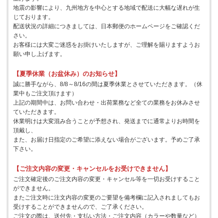
地震の影響により、九州地方を中心とする地域で配送に大幅な遅れが生
じております。
配送状況の詳細につきましては、日本郵便のホームページをご確認くだ
さい。
お客様には大変ご迷惑をお掛けいたしますが、ご理解を賜りますようお
願い申し上げます。
【夏季休業（お盆休み）のお知らせ】
誠に勝手ながら、8/8～8/16の間は夏季休業とさせていただきます。（休
業中もご注文頂けます）
上記の期間中は、お問い合わせ・出荷業務など全ての業務をお休みさせ
ていただきます。
休業明けは大変混み合うことが予想され、発送までに通常よりお時間を
頂戴し、
また、お届け日指定のご希望に添えない場合がございます。予めご了承
下さい。
【ご注文内容の変更・キャンセルをお受けできません】
ご注文確定後のご注文内容の変更・キャンセル等を一切お受けすること
ができません。
またご注文時に注文内容の変更のご要望を備考欄に記入されましてもお
受けすることができませんので、ご了承ください。
ご注文の際は、送付先・支払い方法・ご注文内容（カラーや数量など）