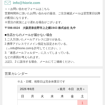
info@hiorie.com
＞＞お問い合わせフォームはこちら
営業時間外に頂いたお問い合わせの返信、ご注文確認メールは翌営業日以降
の配信になります。
※受注の状況により遅れる場合がございます。
〒598-0024 大阪府泉佐野市上之郷1943
株式会社 丸中
■当店からのメールが届かない場合
1.ご入力頂いたメールアドレスに誤りがある。
2.携帯アドレスでドメイン指定を設定されている。
（→info@hiorie.comを許可してください。）
3.「迷惑メールフォルダー」に入ってしまっている。
などの原因が考えられます。
上記1、2 に該当する場合、メールにてご連絡ください。
営業カレンダー
※土・日曜、祝祭日は完全休業日です
2026 年8月
＜前月
今日
次月＞
日
月
火
水
木
金
土
1