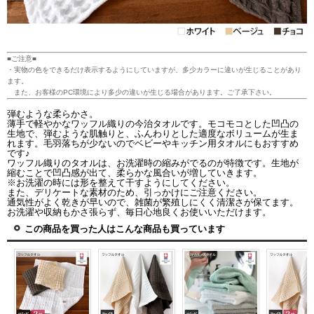
■ご注意■
・実物の色をできるだけ表示するようにしていますが、多少カラーに違いが生じることがあり
ます。
また、お客様のPC環境により多少の違いが生じる場合があります。ご了承下さい。
弾むような柔らかさ。
薄手で軽やかなワッフル織りの今治タオルです。モコモコとした凹凸の
生地で、弾むような肌触りと、ふんわりとした適度なボリュームが生ま
れます。毛羽落ちが少ないのでベビーやキッチン用タオルにもおすすめ
です♪
ワッフル織りのタオルは、お洗濯時の縮みがでるのが特徴です。生地が
縮むことで凹凸感が出て、柔らかな風合いが増していきます。
※お洗濯の時には形を整えて干すようにしてください。
また、デリケートな素材のため、引っかけにご注意ください。
通気性がよく乾きが早いので、雑菌が繁殖しにくく清潔さが保てます。
お洗濯や収納もかさ張らず、毎日心地良くお使いいただけます。
この商品を買った人はこんな商品も買っています