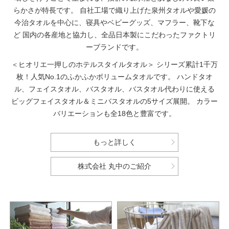
らかさが特長です。
自社工場で織り上げた泉州タオルや愛媛の
今治タオルを中心に、寝具やベビーグッズ、マフラー、靴下な
ど
国内の各産地と協力し、全品日本製にこだわったファクトリ
ーブランドです。
＜ヒオリエ一押しのホテルスタイルタオル＞
シリーズ累計1千万
枚！人気No.1のふかふかボリュームタオルです。
ハンドタオ
ル、フェイスタオル、バスタオル、バスタオル代わりに使える
ビッグフェイスタオル＆ミニバスタオルの5サイズ展開。
カラー
バリエーションも全18色と豊富です。
もっと詳しく
株式会社 丸中のご紹介